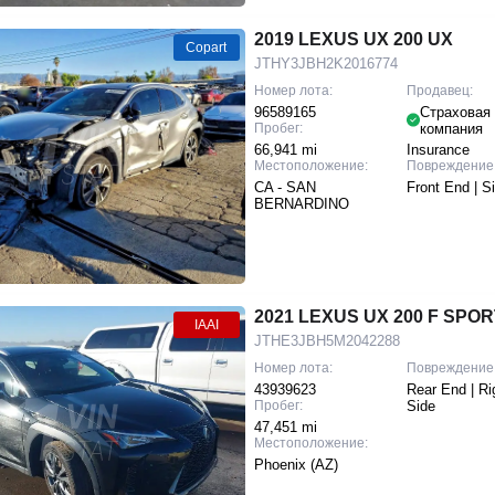
2019 LEXUS UX 200 UX
Copart
JTHY3JBH2K2016774
Номер лота:
Продавец:
96589165
Страховая
Пробег:
компания
66,941 mi
Insurance
Местоположение:
Повреждение
CA - SAN
Front End | S
BERNARDINO
2021 LEXUS UX 200 F SPOR
IAAI
JTHE3JBH5M2042288
Номер лота:
Повреждение
43939623
Rear End | Ri
Пробег:
Side
47,451 mi
Местоположение:
Phoenix (AZ)