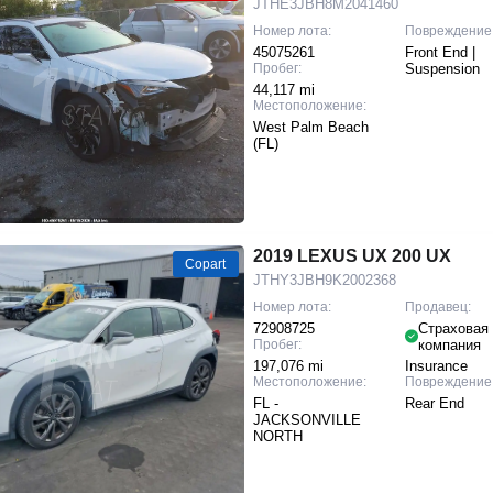
JTHE3JBH8M2041460
Номер лота:
Повреждение
45075261
Front End |
Пробег:
Suspension
44,117 mi
Местоположение:
West Palm Beach
(FL)
2019 LEXUS UX 200 UX
Copart
JTHY3JBH9K2002368
Номер лота:
Продавец:
72908725
Страховая
Пробег:
компания
197,076 mi
Insurance
Местоположение:
Повреждение
FL -
Rear End
JACKSONVILLE
NORTH