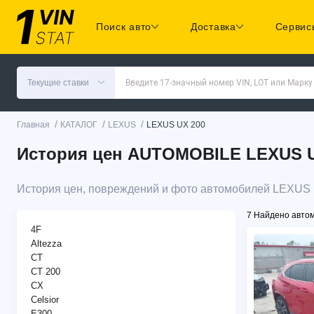
Поиск авто
Доставка
Сервис
Текущие ставки
Введите 17-значный номер VIN, LOT или Марку
/
/
/
Главная
КАТАЛОГ
LEXUS
LEXUS UX 200
История цен AUTOMOBILE LEXUS UX 
История цен, повреждений и фото автомобилей LEXUS 
7 Найдено авто
4F
Altezza
CT
CT 200
CX
Celsior
E300