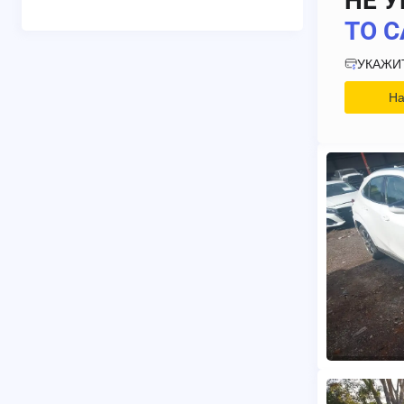
НЕ У
ТО С
УКАЖИ
На