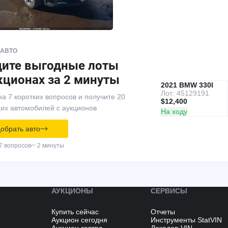
 АВТО
дите выгодные лоты
кционах за 2 минуты
IAAI
РЕКОМЕНДУЕМ
2021 BMW 330I
Лот: 45129191
на 7 коротких вопросов и получите 20
$12,400
их автомобилей с аукционов
На ходу
обрать авто
7 вопросов
~ 2 минуты
АУКЦИОНЫ
СЕРВИСЫ
Купить сейчас
Отчеты
Аукцион сегодня
Инструменты StatVIN