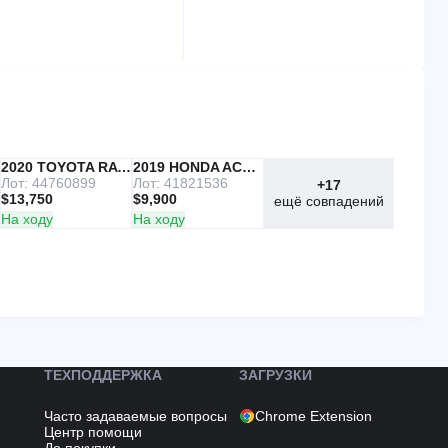
IAAI
2020 TOYOTA RAV4
Copart
2019 HONDA ACCORD
Лот: 44760899
Лот: 41821536
+17
$13,750
$9,900
ещё совпадений
На ходу
На ходу
ТЕХПОДДЕРЖКА
ЗАГРУЗКИ
Часто задаваемые вопросы
Chrome Extension
Центр помощи