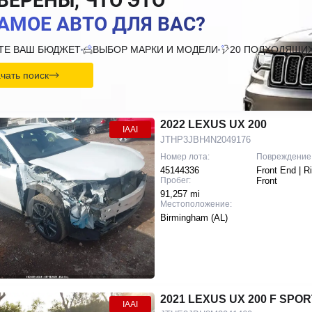
ВЕРЕНЫ, ЧТО ЭТО
АМОЕ АВТО ДЛЯ ВАС?
ТЕ ВАШ БЮДЖЕТ
ВЫБОР МАРКИ И МОДЕЛИ
20 ПОДХОДЯЩИХ
чать поиск
2022 LEXUS UX 200
IAAI
JTHP3JBH4N2049176
Номер лота:
Повреждение
45144336
Front End | R
Пробег:
Front
91,257 mi
Местоположение:
Birmingham (AL)
2021 LEXUS UX 200 F SPOR
IAAI