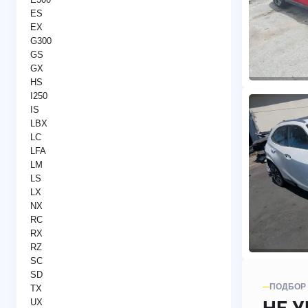
ES
EX
G300
GS
GX
HS
I250
IS
LBX
LC
LFA
LM
LS
LX
NX
RC
RX
RZ
SC
SD
ПОДБОР
TX
UX