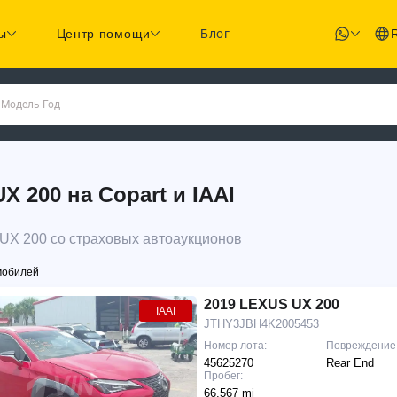
ы
Центр помощи
Блог
 Модель Год
200 на Copart и IAAI
UX 200 со страховых автоаукционов
мобилей
2019 LEXUS UX 200
IAAI
JTHY3JBH4K2005453
Номер лота:
Повреждение
45625270
Rear End
Пробег:
66,567 mi