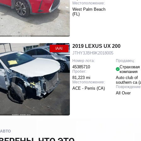
Местоположение:
West Palm Beach
(FL)
2019 LEXUS UX 200
IAAI
JTHY3JBH9K2018005
Номер лота:
Продавец:
45385710
Страховая
Пробег:
компания
81,223 mi
Auto club of
Местоположение:
southern ca (
Повреждение
ACE - Perris (CA)
All Over
 АВТО