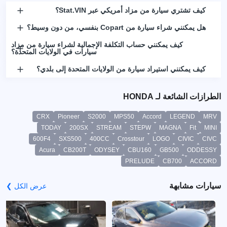
كيف تشتري سيارة من مزاد أمريكي عبر Stat.VIN؟
هل يمكنني شراء سيارة من Copart بنفسي، من دون وسيط؟
كيف يمكنني حساب التكلفة الإجمالية لشراء سيارة من مزاد
سيارات في الولايات المتحدة؟
كيف يمكنني استيراد سيارة من الولايات المتحدة إلى بلدي؟
الطرازات الشائعة لـ HONDA
CRX
Pioneer
S2000
MPS50
Accord
LEGEND
MRV
TODAY
200SX
STREAM
STEPW
MAGNA
Fit
MINI
600F4
SXS500
400CC
Crosstour
LOGO
CIVIC
CIVC
Acura
CB200T
ODYSEY
CBU160
GB500
ODDESSY
PRELUDE
CB700
ACCORD
سيارات مشابهة
عرض الكل ❯