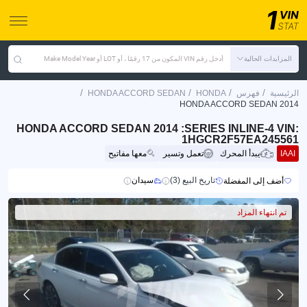
المزايدات الحالية
أدخل رقم VIN المكون من 17 رقمًا ، أو LOT أو Make Model Year
/
/
/
/
الرئيسية
فهرس
HONDA
HONDA ACCORD SEDAN
HONDA ACCORD SEDAN 2014
HONDA ACCORD SEDAN 2014 :SERIES INLINE-4 VIN:
1HGCR2F57EA245561
IAAI
يبدأ المحرك
تعمل وتسير
معها مفاتيح
تاريخ البيع (3)
سيدان
أضف إلى المفضلة
تم انتهاء المزاد