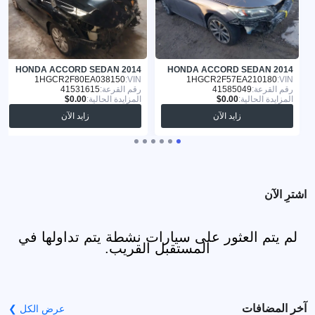
HONDA ACCORD SEDAN 2014
HONDA ACCORD SEDAN 2014
1HGCR2F80EA038150
VIN:
1HGCR2F57EA210180
VIN:
رقم القرعة:
41585049
رقم القرعة:
41531615
المزايدة الحالية:
المزايدة الحالية:
زايد الآن
زايد الآن
اشترِ الآن
لم يتم العثور على سيارات نشطة يتم تداولها في
المستقبل القريب.
آخر المضافات
عرض الكل ❯