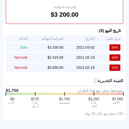
المزايدة النهائية:
تاريخ البيع (3)
مزاد علني
التاريخ
المزايدة النهائية
الحالة
Sold
2021-03-02
IAAI
Not sold
2021-02-23
IAAI
Not sold
2021-02-16
IAAI
القيمة التقديرية
متوسط سعر بيع هذا الطراز
الأعلى
نادراً
المتوسط
نادراً
الأدنى
أغلى
أرخص
533 عملية بيع خلال 30 يومًا