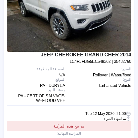
2014 JEEP CHEROKEE GRAND CHER
1C4RJFBG5EC549362
| 35482760
الضرر:
المسافة المقطوعة:
N/A
Rollover | Water/flood
النوع:
الموقع:
PA - DURYEA
Enhanced Vehicle
مستند البيع:
PA - CERT OF SALVAGE-
W=FLOOD VEH
Tue 12 May 2020, 21:00
تم انتهاء المزاد
تم بيع هذه المركبة
المزايدة النهائية: