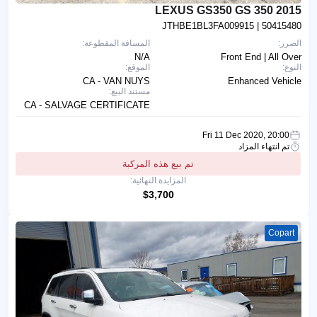
2015 LEXUS GS350 GS 350
JTHBE1BL3FA009915
| 50415480
الضرر:
المسافة المقطوعة:
N/A
Front End | All Over
النوع:
الموقع:
CA - VAN NUYS
Enhanced Vehicle
مستند البيع:
CA - SALVAGE CERTIFICATE
Fri 11 Dec 2020, 20:00
تم انتهاء المزاد
تم بيع هذه المركبة
المزايدة النهائية:
$3,700
Copart