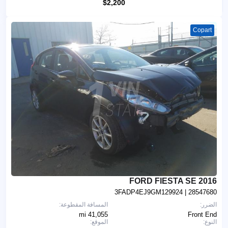
$2,200
Copart
2016 FORD FIESTA SE
3FADP4EJ9GM129924
| 28547680
الضرر:
المسافة المقطوعة:
41,055 mi
Front End
النوع:
الموقع: