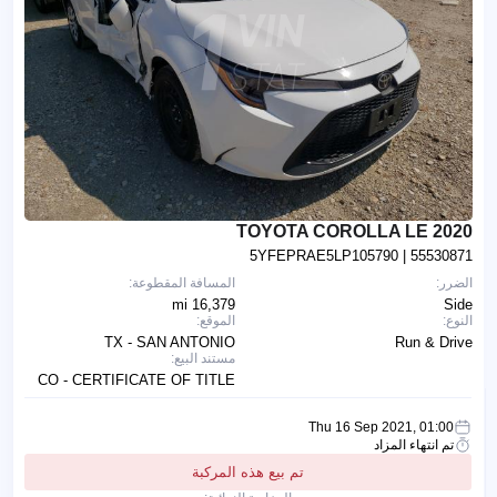
2020 TOYOTA COROLLA LE
5YFEPRAE5LP105790
| 55530871
الضرر:
المسافة المقطوعة:
16,379 mi
Side
النوع:
الموقع:
TX - SAN ANTONIO
Run & Drive
مستند البيع:
CO - CERTIFICATE OF TITLE
Thu 16 Sep 2021, 01:00
تم انتهاء المزاد
تم بيع هذه المركبة