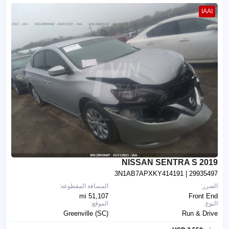
IAAI
2019 NISSAN SENTRA S
3N1AB7APXKY414191
| 29935497
الضرر:
المسافة المقطوعة:
51,107 mi
Front End
النوع:
الموقع:
Greenville (SC)
Run & Drive