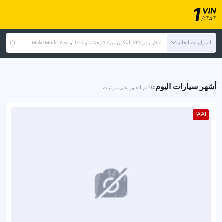
المزايدات الحالية
أدخل رقم VIN المكون من 17 رقمًا ، أو LOT أو Make Model Year
أشهر سيارات اليوم
94 تم العثور على مركبات
IAAI