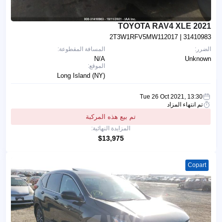
2021 TOYOTA RAV4 XLE
2T3W1RFV5MW112017
| 31410983
الضرر:
المسافة المقطوعة:
N/A
Unknown
الموقع:
Long Island (NY)
Tue 26 Oct 2021, 13:30
تم انتهاء المزاد
تم بيع هذه المركبة
المزايدة النهائية:
$13,975
Copart