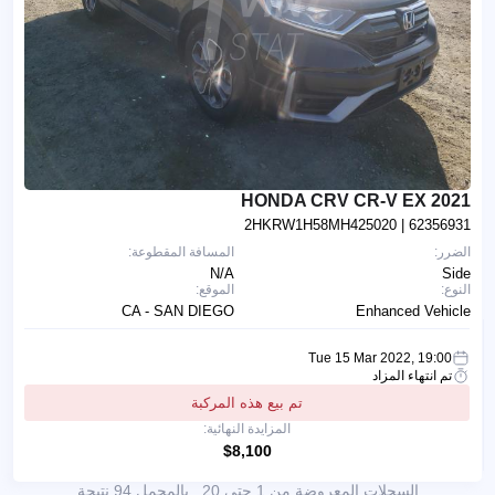
2021 HONDA CRV CR-V EX
2HKRW1H58MH425020
| 62356931
الضرر:
المسافة المقطوعة:
N/A
Side
النوع:
الموقع:
CA - SAN DIEGO
Enhanced Vehicle
Tue 15 Mar 2022, 19:00
تم انتهاء المزاد
تم بيع هذه المركبة
المزايدة النهائية:
$8,100
السجلات المعروضة من 1 حتى 20 , بالمجمل 94 نتيجة