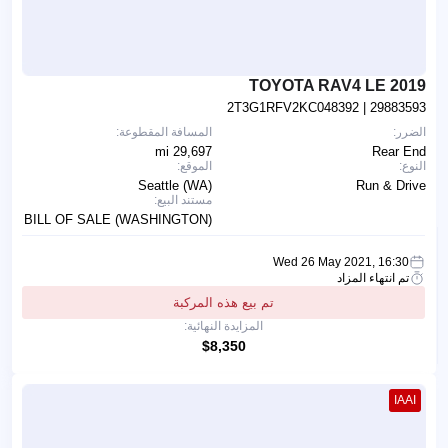
2019 TOYOTA RAV4 LE
2T3G1RFV2KC048392
| 29883593
الضرر:
المسافة المقطوعة:
29,697 mi
Rear End
النوع:
الموقع:
Seattle (WA)
Run & Drive
مستند البيع:
BILL OF SALE (WASHINGTON)
Wed 26 May 2021, 16:30
تم انتهاء المزاد
تم بيع هذه المركبة
المزايدة النهائية:
$8,350
IAAI