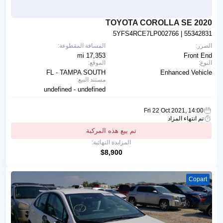
2020 TOYOTA COROLLA SE
5YFS4RCE7LP002766
| 55342831
الضرر:
المسافة المقطوعة:
17,353 mi
Front End
النوع:
الموقع:
FL - TAMPA SOUTH
Enhanced Vehicle
مستند البيع:
undefined - undefined
Fri 22 Oct 2021, 14:00
تم انتهاء المزاد
تم بيع هذه المركبة
المزايدة النهائية:
$8,900
Copart