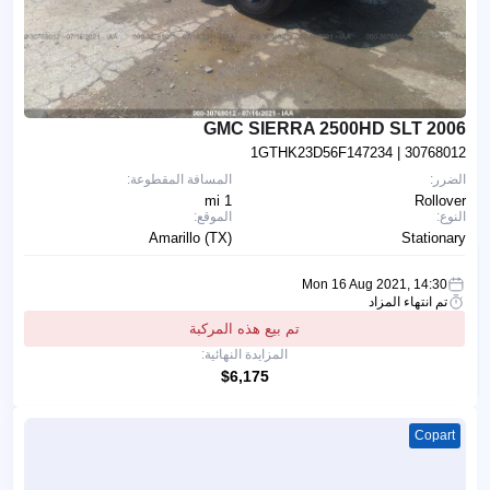
2006 GMC SIERRA 2500HD SLT
1GTHK23D56F147234
| 30768012
الضرر:
المسافة المقطوعة:
1 mi
Rollover
النوع:
الموقع:
Amarillo (TX)
Stationary
Mon 16 Aug 2021, 14:30
تم انتهاء المزاد
تم بيع هذه المركبة
المزايدة النهائية:
$6,175
Copart