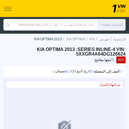
المزايدات الحالية
أدخل رقم VIN المكون من 17 رقمًا ، أو LOT أو Make Model Year
/
/
/
/
الرئيسية
فهرس
KIA
KIA OPTIMA
KIA OPTIMA 2013
KIA OPTIMA 2013 :SERIES INLINE-4 VIN:
5XXGR4A64DG126624
IAAI
معها مفاتيح
تاريخ البيع (1)
سيدان
أضف إلى المفضلة
تم انتهاء المزاد