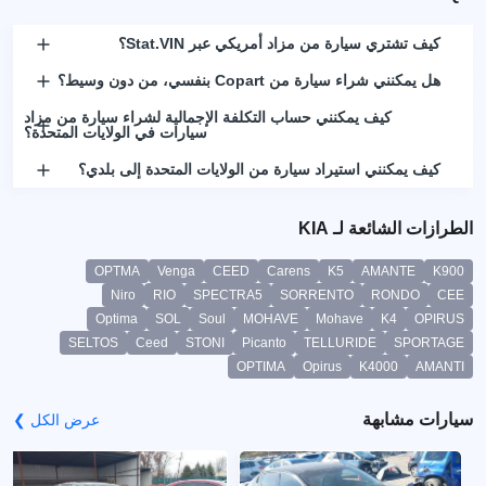
كيف تشتري سيارة من مزاد أمريكي عبر Stat.VIN؟
هل يمكنني شراء سيارة من Copart بنفسي، من دون وسيط؟
كيف يمكنني حساب التكلفة الإجمالية لشراء سيارة من مزاد
سيارات في الولايات المتحدة؟
كيف يمكنني استيراد سيارة من الولايات المتحدة إلى بلدي؟
الطرازات الشائعة لـ KIA
OPTMA
Venga
CEED
Carens
K5
AMANTE
K900
Niro
RIO
SPECTRA5
SORRENTO
RONDO
CEE
Optima
SOL
Soul
MOHAVE
Mohave
K4
OPIRUS
SELTOS
Ceed
STONI
Picanto
TELLURIDE
SPORTAGE
OPTIMA
Opirus
K4000
AMANTI
سيارات مشابهة
عرض الكل ❯