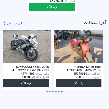
اشترِ الآن:
زايد الآن
آخر المضافات
عرض الكل ❯
KAWASAKI ZX400 2025
HONDA NH80 1984
ML5ZXCS1XSDA41349
VIN:
JH2HF0109ES103212
VIN:
رقم القرعة:
45779919
رقم القرعة:
45744696
المزايدة الحالية:
المزايدة الحالية:
زايد الآن
زايد الآن