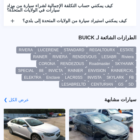
كيف يمكنني حساب التكلفة الإجمالية لشراء سيارة من مزاد
سيارات في الولايات المتحدة؟
كيف يمكنني استيراد سيارة من الولايات المتحدة إلى بلدي؟
الطرازات الشائعة لـ BUICK
RIVERA
LUCERENE
STANDARD
REGALTOURX
ESTATE
RAINER
RIVIERA
RENDEVOUS
LESABR
Riviera
CORONA
RENDEZOUS
Roadmaster
SKYHAWK
SPECIAL
88
INVICTA
RAINIER
ENVISION
RAINIERCXL
ELEKTRA
Enclave
LACR0SS
INVISTA
SKYLARK
FB
LESABRELTD
CENTURIAN
GS
SD
سيارات مشابهة
عرض الكل ❯