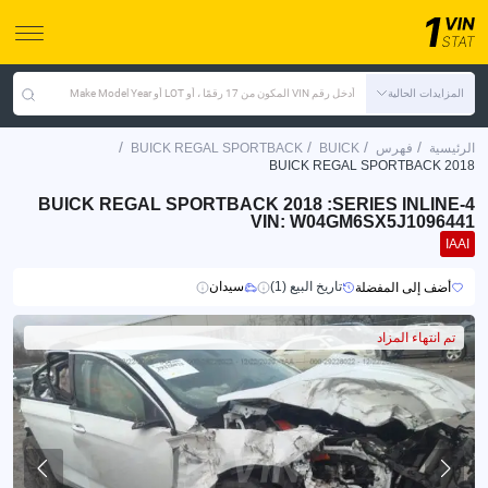
المزايدات الحالية
أدخل رقم VIN المكون من 17 رقمًا ، أو LOT أو Make Model Year
/
/
/
/
الرئيسية
فهرس
BUICK
BUICK REGAL SPORTBACK
BUICK REGAL SPORTBACK 2018
BUICK REGAL SPORTBACK 2018 :SERIES INLINE-4
VIN: W04GM6SX5J1096441
IAAI
تاريخ البيع (1)
سيدان
أضف إلى المفضلة
تم انتهاء المزاد