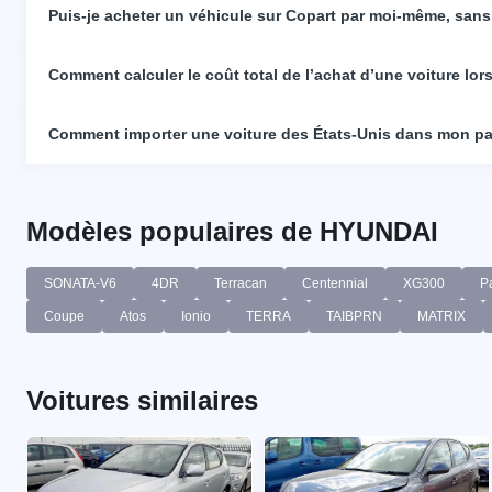
Puis-je acheter un véhicule sur Copart par moi-même, sans
Comment calculer le coût total de l’achat d’une voiture lo
Comment importer une voiture des États-Unis dans mon p
Modèles populaires de HYUNDAI
SONATA-V6
4DR
Terracan
Centennial
XG300
P
Coupe
Atos
Ionio
TERRA
TAIBPRN
MATRIX
Voitures similaires