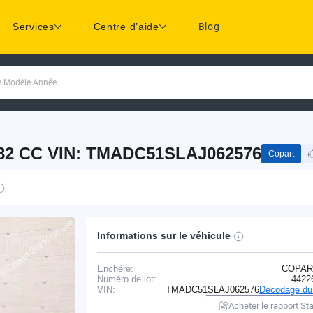
Services
Centre d’aide
Blog
ue Modèle Année
582 CC VIN: TMADC51SLAJ062576
Copart
Informations sur le véhicule
Enchère:
COPAR
Numéro de lot:
4422
VIN:
TMADC51SLAJ062576
Décodage du
Acheter le rapport Sta