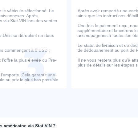
le véhicule sélectionné. Le
Après avoir remporté une ench
frais annexes. Après
ainsi que les instructions détai
 via Stat.VIN lors des ventes
Une fois le paiement reçu, nou
supplémentaire et lancerons le
ts-Unis se déroulent en deux
accompagnons à toutes les étap
Le statut de livraison et de d
ours commençant à 0 USD ;
de dédouanement au port de Ro
’offre la plus élevée du Pre-
Il ne vous restera plus qu’à at
plus de détails sur les étapes s
e l’emporte. Cela garantit une
e au prix le plus bas possible.
 américaine via Stat.VIN ?