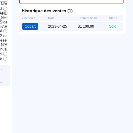
N/A
ed
Historique des ventes (1)
LAND
,850
Enchères
Date
Enchère finale
Statut
Side
EAR
Copart
2023-04-25
$1 100.00
Sold
mi
2 cc
iesel
N/A
nual
S
ve
 »,
te.