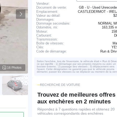
Vendeur:
GB - U - Used Unrecord
Document de vente:
Emplacement:
CASTLEDERMOT - IRE
Valeur au détail:
$2
Dommages:
Dommage secondaire:
NORMAL W
163,335 
Odomètre, mi:
Moteur:
158
Carburant:
D
Transmission:
Boîte de vitesses:
Ma
YE
Clés:
Run & Dri
Code de démarrage:
Selon l’enchère, lors de l’inventaire, le véhicule était « Run & Drive
ce qui signifie : 1) démarrage par ses propres moyens ou avec un
booster externe ; 2) passage des vitesses ; 3) déplacement vers
16 Photos
l’avant. Cette désignation ne garantit pas que le véhicule pourra
démarrer, passer les vitesses ou se déplacer au moment de la ven
RECHERCHE DE VOITURE
Trouvez de meilleures offres
aux enchères en 2 minutes
Répondez à 7 questions rapides et obtenez 20
véhicules correspondants des enchères