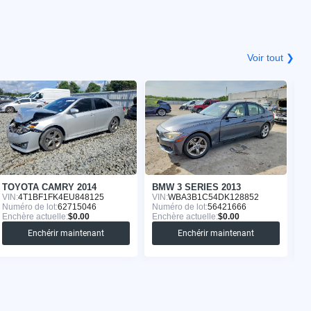
Voir tout ❯
TOYOTA CAMRY 2014
BMW 3 SERIES 2013
M
VIN:
4T1BF1FK4EU848125
VIN:
WBA3B1C54DK128852
VI
Numéro de lot:
62715046
Numéro de lot:
56421666
Nu
Enchère actuelle:
$0.00
Enchère actuelle:
$0.00
En
Enchérir maintenant
Enchérir maintenant