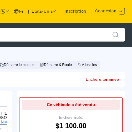
Connexion
Fr
|
États-Unis
Inscription
Démarre le moteur
Démarre & Roule
A les clés
Enchère terminée
Ce véhicule a été vendu
T IE
6843
Enchère finale:
 NIV
$1 100.00
t