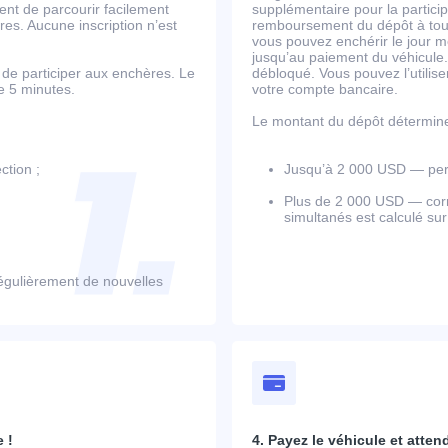
ent de parcourir facilement
supplémentaire pour la partic
es. Aucune inscription n’est
remboursement du dépôt à tout
vous pouvez enchérir le jour m
jusqu’au paiement du véhicule.
de participer aux enchères. Le
débloqué. Vous pouvez l’utili
de 5 minutes.
votre compte bancaire.
Le montant du dépôt détermine l
ction ;
Jusqu’à 2 000 USD — perm
Plus de 2 000 USD — corr
simultanés est calculé su
égulièrement de nouvelles
 !
4. Payez le véhicule et atten