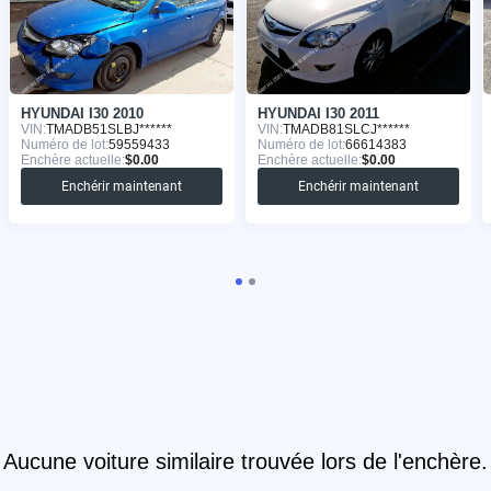
HYUNDAI I30 2010
HYUNDAI I30 2011
VIN:
TMADB51SLBJ******
VIN:
TMADB81SLCJ******
Numéro de lot:
59559433
Numéro de lot:
66614383
Enchère actuelle:
$0.00
Enchère actuelle:
$0.00
Enchérir maintenant
Enchérir maintenant
Aucune voiture similaire trouvée lors de l'enchère.