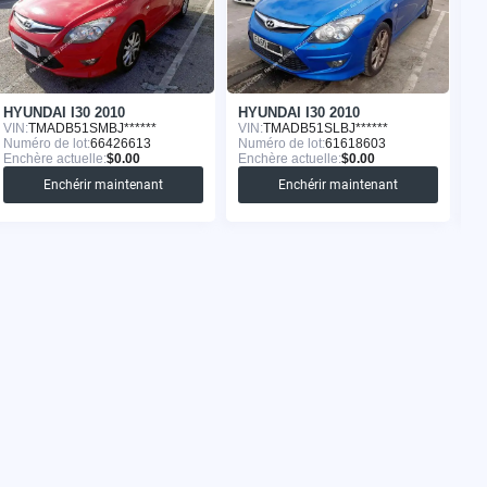
HYUNDAI I30 2010
HYUNDAI I30 2010
H
VIN:
TMADB51SMBJ******
VIN:
TMADB51SLBJ******
VI
Numéro de lot:
66426613
Numéro de lot:
61618603
Nu
Enchère actuelle:
$0.00
Enchère actuelle:
$0.00
En
Enchérir maintenant
Enchérir maintenant