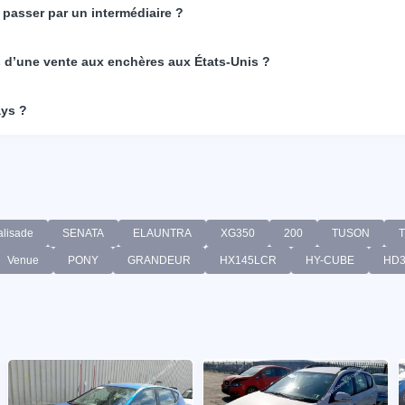
 passer par un intermédiaire ?
rs d’une vente aux enchères aux États-Unis ?
ays ?
alisade
SENATA
ELAUNTRA
XG350
200
TUSON
T
Venue
PONY
GRANDEUR
HX145LCR
HY-CUBE
HD3