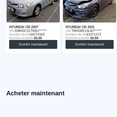
HYUNDAI I30 2007
HYUNDAI I30 2011
VIN:
KMHDC51TR8U******
VIN:
TMADB51SLBJ******
Numéro de lot:
64274343
Numéro de lot:
61071273
Enchère actuelle:
$0.00
Enchère actuelle:
$0.00
Enchérir maintenant
Enchérir maintenant
Acheter maintenant