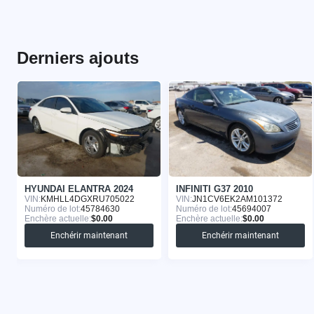
Derniers ajouts
HYUNDAI ELANTRA 2024
INFINITI G37 2010
VIN:
KMHLL4DGXRU705022
VIN:
JN1CV6EK2AM101372
Numéro de lot:
45784630
Numéro de lot:
45694007
Enchère actuelle:
$0.00
Enchère actuelle:
$0.00
Enchérir maintenant
Enchérir maintenant