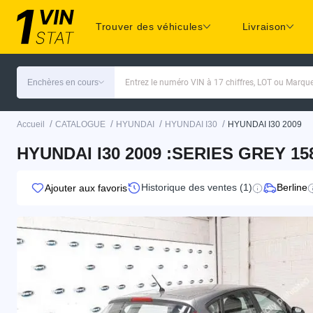
Trouver des véhicules
Livraison
Enchères en cours
Entrez le numéro VIN à 17 chiffres, LOT ou Marq
/
/
/
/
Accueil
CATALOGUE
HYUNDAI
HYUNDAI I30
HYUNDAI I30 2009
HYUNDAI I30 2009 :SERIES GREY 1
Historique des ventes (1)
Berline
Ajouter aux favoris