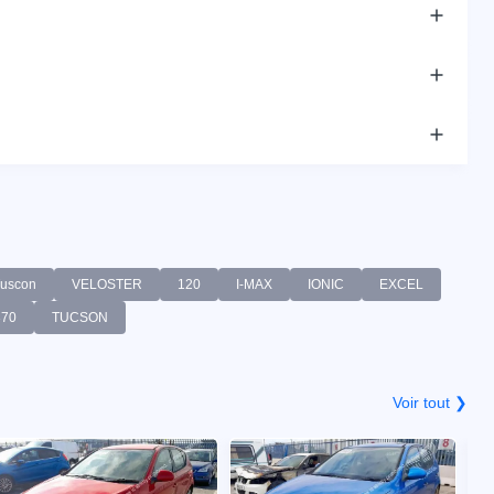
uscon
VELOSTER
120
I-MAX
IONIC
EXCEL
70
TUCSON
Voir tout ❯