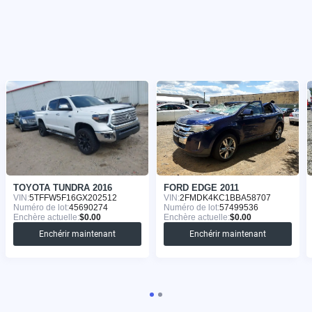
TOYOTA TUNDRA 2016
FORD EDGE 2011
VIN:
5TFFW5F16GX202512
VIN:
2FMDK4KC1BBA58707
Numéro de lot:
45690274
Numéro de lot:
57499536
Enchère actuelle:
$0.00
Enchère actuelle:
$0.00
Enchérir maintenant
Enchérir maintenant