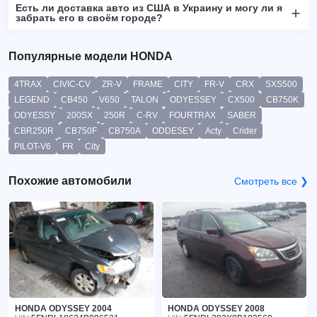
Есть ли доставка авто из США в Украину и могу ли я
забрать его в своём городе?
Популярные модели HONDA
4TRAX
CIVIC-CV
ZR-V
FRAME
CITY
FR-V
CRX
SXS500
LEGEND
CB450
V650
TALON
ODYESSEY
CX500
CB750K
ODYESSY
200SX
250R
C-RV
FOURTRAX
SABER
CBR250R
CB750F
CB750A
ODDESEY
Acty
Crider
PILOT-V6
FR
City
Похожие автомобили
Смотреть все ❯
HONDA ODYSSEY 2004
HONDA ODYSSEY 2008