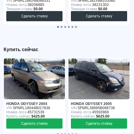
VIN:
5FNRL18624B086531
VIN:
5FNRL382X8B103560
Номер лота:
38206885
Номер лота:
38231302
Текущая ставка:
$0.00
Текущая ставка:
$0.00
Сделать ставку
Сделать ставку
Купить сейчас
HONDA ODYSSEY 2004
HONDA ODYSSEY 2005
VIN:
5FNRL18044B017836
VIN:
5FNRL38895B098738
Номер лота:
45731539
Номер лота:
45593969
Купить сейчас:
$425.00
Купить сейчас:
$625.00
Сделать ставку
Сделать ставку