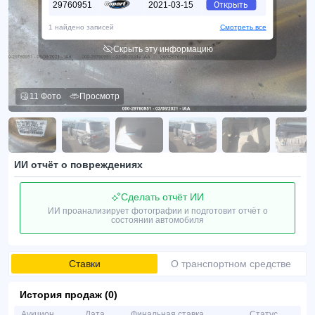
29760951
2021-03-15
Открыть
1 найдено записей
Смотреть все
Скрыть эту информацию
11 Фото
Просмотр
ИИ отчёт о повреждениях
Сделать отчёт ИИ
ИИ проанализирует фотографии и подготовит отчёт о
состоянии автомобиля
Ставки
О транспортном средстве
История продаж (0)
Аукцион
Дата
Финальная ставка
Статус