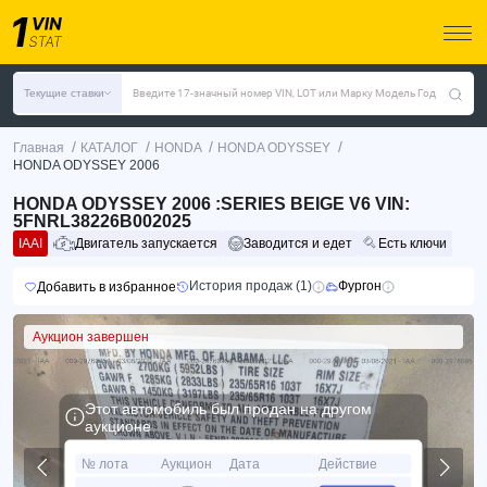
Текущие ставки
Введите 17-значный номер VIN, LOT или Марку Модель Год
/
/
/
/
Главная
КАТАЛОГ
HONDA
HONDA ODYSSEY
HONDA ODYSSEY 2006
HONDA ODYSSEY 2006 :SERIES BEIGE V6 VIN:
5FNRL38226B002025
IAAI
Двигатель запускается
Заводится и едет
Есть ключи
История продаж (1)
Фургон
Добавить в избранное
Аукцион завершен
Этот автомобиль был продан на другом
аукционе
№ лота
Аукцион
Дата
Действие