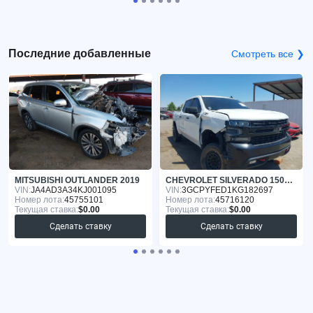
Последние добавленные
Смотреть все ❯
MITSUBISHI OUTLANDER 2019
CHEVROLET SILVERADO 1500 2019
VIN:
JA4AD3A34KJ001095
VIN:
3GCPYFED1KG182697
Номер лота:
45755101
Номер лота:
45716120
Текущая ставка:
$0.00
Текущая ставка:
$0.00
Сделать ставку
Сделать ставку