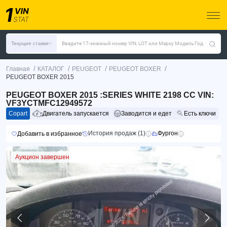
Текущие ставки
Введите 17-значный номер VIN, LOT или Марку Модель Год
/
/
/
/
Главная
КАТАЛОГ
PEUGEOT
PEUGEOT BOXER
PEUGEOT BOXER 2015
PEUGEOT BOXER 2015 :SERIES WHITE 2198 CC VIN:
VF3YCTMFC12949572
Copart
Двигатель запускается
Заводится и едет
Есть ключи
История продаж (1)
Фургон
Добавить в избранное
Аукцион завершен