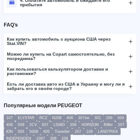
4. Оплатите автомобиль и ожидайте его
прибытия
FAQ’s
Как купить автомобиль с аукциона США через
Stat.VIN?
Можно ли купить на Copart самостоятельно, без
посредника?
Как пользоваться калькулятором доставки и
растаможки?
Есть ли доставка авто из США в Украину и могу ли я
забрать его в своём городе?
Популярные модели PEUGEOT
107
ELYSTAR
RCZ
N208
406
307sw
301
206
504
408
508
2CV
607
L508D
306
HORIZON
Rifter
307
ION
505
5008
405
Traveller
207
108
LANDTREK
INDEPENDEN
1007
308
208