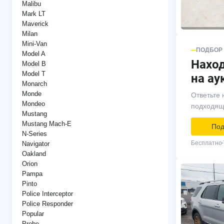
Malibu
Mark LT
Maverick
Milan
Mini-Van
ПОДБОР
Model A
Нахо
Model B
Model T
на ау
Monarch
Monde
Ответьте 
Mondeo
подходящ
Mustang
Mustang Mach-E
Под
N-Series
Бесплатно
Navigator
Oakland
Orion
Pampa
Pinto
Police Interceptor
Police Responder
Popular
Probe