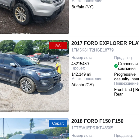
Местоположение:
Buffalo (NY)
2017 FORD EXPLORER PLA
IAAI
1FM5K8HT2HGE18779
Номер лота:
Продавец:
45215430
Страховая
Пробег:
компания
142,149 mi
Progressive
Местоположение:
casualty insu
Повреждение
Atlanta (GA)
Front End | R
Rear
2018 FORD F150 F150
Copart
1FTEW1EP5JKF48565
Номер лота:
Продавец: