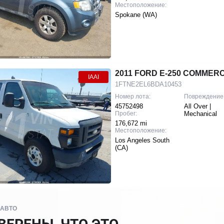
Местоположение:
Spokane (WA)
2011 FORD E-250 COMMER
IAAI
1FTNE2EL6BDA10453
Номер лота:
Повреждение
45752498
All Over |
Пробег:
Mechanical
176,672 mi
Местоположение:
Los Angeles South
(CA)
 АВТО