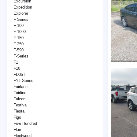
Excursion
Expedition
Explorer
F Series
F-100
F-1000
F-150
F-250
F-590
F-Series
F1
F10
FD35T
FYL Series
Fairlane
Fairline
Falcon
Festiva
Fiesta
Figo
Five Hundred
Flair
Fleetwood