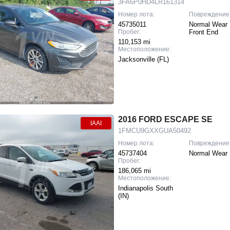
3FA6P0HD4LR161314
Номер лота:
Повреждение
45735011
Normal Wear 
Пробег:
Front End
110,153 mi
Местоположение:
Jacksonville (FL)
2016 FORD ESCAPE SE
IAAI
1FMCU9GXXGUA50492
Номер лота:
Повреждение
45737404
Normal Wear |
Пробег:
186,065 mi
Местоположение:
Indianapolis South
(IN)