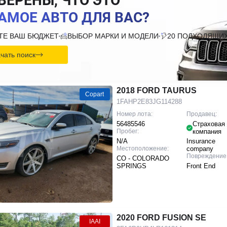
ВЕРЕНЫ, ЧТО ЭТО
АМОЕ АВТО ДЛЯ ВАС?
ТЕ ВАШ БЮДЖЕТ
ВЫБОР МАРКИ И МОДЕЛИ
20 ПОДХОДЯЩИХ
чать поиск
2018 FORD TAURUS
Copart
1FAHP2E83JG114288
Номер лота:
Продавец:
56485546
Страховая
Пробег:
компания
N/A
Insurance
Местоположение:
company
Повреждение
CO - COLORADO
SPRINGS
Front End
2020 FORD FUSION SE
IAAI