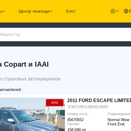
ы
Центр помощи
Блог
 Модель Год
Copart и IAAI
о страховых автоаукционов
автомобилей
2011 FORD ESCAPE LIMITE
IAAI
1FMCU9EG4BKB14680
Номер лота:
Повреждение
45670552
Normal Wear 
Пробег:
Front End
158,040 mi