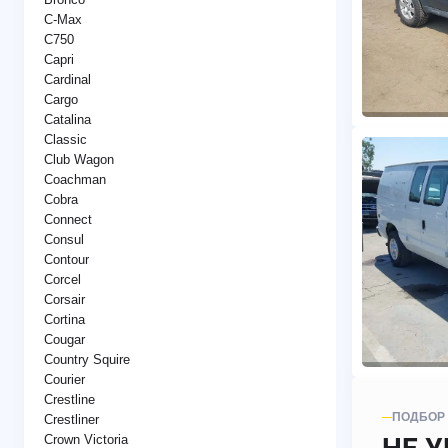
C-Max
C750
Capri
Cardinal
Cargo
Catalina
Classic
Club Wagon
Coachman
Cobra
Connect
Consul
Contour
Corcel
Corsair
Cortina
Cougar
Country Squire
Courier
Crestline
ПОДБОР
Crestliner
Crown Victoria