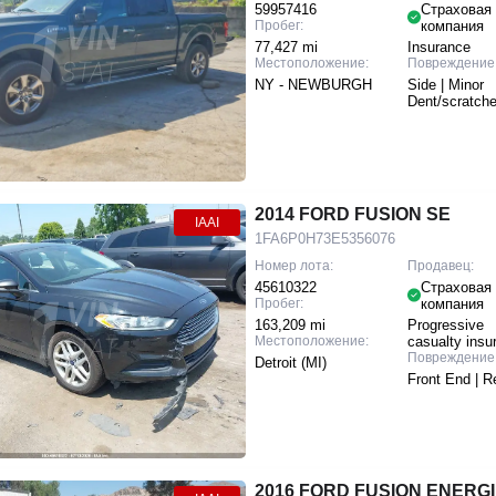
59957416
Страховая
Пробег:
компания
77,427 mi
Insurance
Местоположение:
Повреждение
NY - NEWBURGH
Side | Minor
Dent/scratch
2014 FORD FUSION SE
IAAI
1FA6P0H73E5356076
Номер лота:
Продавец:
45610322
Страховая
Пробег:
компания
163,209 mi
Progressive
Местоположение:
casualty insu
Повреждение
Detroit (MI)
Front End | R
2016 FORD FUSION ENERG