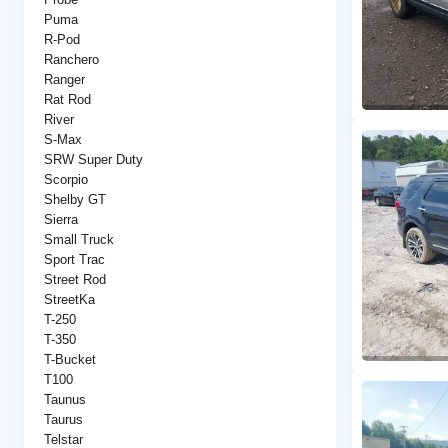
Puma
R-Pod
Ranchero
Ranger
Rat Rod
River
S-Max
SRW Super Duty
Scorpio
Shelby GT
Sierra
Small Truck
Sport Trac
Street Rod
StreetKa
T-250
T-350
T-Bucket
T100
Taunus
Taurus
Telstar