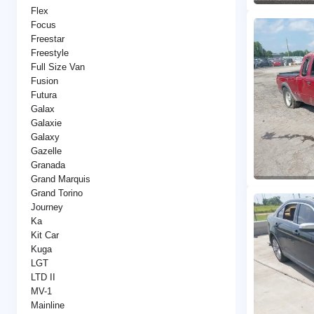
Flex
Focus
Freestar
Freestyle
Full Size Van
Fusion
Futura
Galax
Galaxie
Galaxy
Gazelle
Granada
Grand Marquis
Grand Torino
Journey
Ka
Kit Car
Kuga
LGT
LTD II
MV-1
Mainline