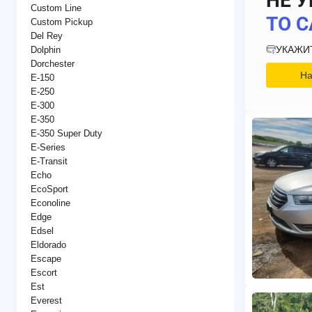
НЕ У
Custom Line
ТО С
Custom Pickup
Del Rey
УКАЖИ
Dolphin
Dorchester
На
E-150
E-250
E-300
E-350
E-350 Super Duty
E-Series
E-Transit
Echo
EcoSport
Econoline
Edge
Edsel
Eldorado
Escape
Escort
Est
Everest