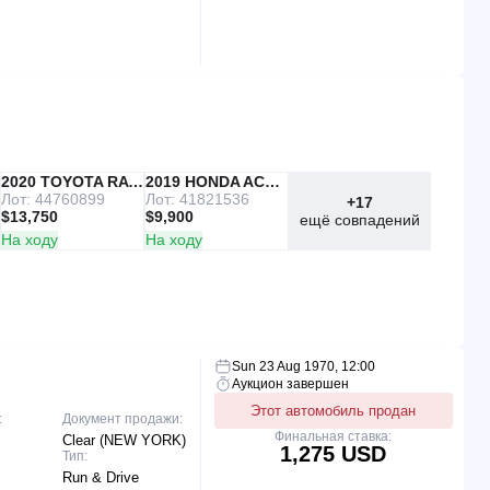
IAAI
2020 TOYOTA RAV4
Copart
2019 HONDA ACCORD
Лот: 44760899
Лот: 41821536
+17
$13,750
$9,900
ещё совпадений
На ходу
На ходу
Sun 23 Aug 1970, 12:00
Аукцион завершен
Этот автомобиль продан
:
Документ продажи:
Финальная ставка:
Clear (NEW YORK)
1,275 USD
Тип:
Run & Drive