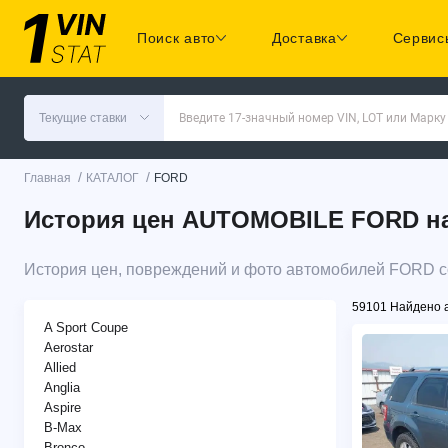
Поиск авто
Доставка
Сервис
Текущие ставки
Введите 17-значный номер VIN, LOT или Марку
/
/
Главная
КАТАЛОГ
FORD
История цен AUTOMOBILE FORD на 
История цен, повреждений и фото автомобилей FORD с
59101 Найдено 
A Sport Coupe
Aerostar
Allied
Anglia
Aspire
B-Max
Bronco