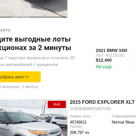
 АВТО
дите выгодные лоты
кционах за 2 минуты
IAAI
РЕКОМЕНДУЕМ
2021 BMW 330I
Лот: 45129191
на 7 коротких вопросов и получите 20
$12,400
их автомобилей с аукционов
На ходу
обрать авто
7 вопросов
~ 2 минуты
2015 FORD EXPLORER XLT
IAAI
1FM5K8D89FGB57259
Номер лота:
Повреждение
45746611
Normal Wear
Пробег:
208,797 mi