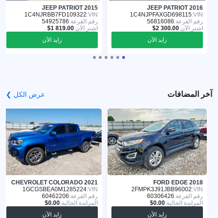
JEEP PATRIOT 2015
JEEP PATRIOT 2016
1C4NJRBB7FD109322
VIN:
1C4NJPFAXGD698115
VIN:
رقم القرعة:
56816086
رقم القرعة:
54925786
اشترِ الآن:
اشترِ الآن:
زايد الآن
زايد الآن
آخر المضافات
عرض الكل ❯
CHEVROLET COLORADO 2021
FORD EDGE 2018
1GCGSBEA0M1285224
VIN:
2FMPK3J91JBB96002
VIN:
رقم القرعة:
60306426
رقم القرعة:
60462206
المزايدة الحالية:
المزايدة الحالية:
زايد الآن
زايد الآن