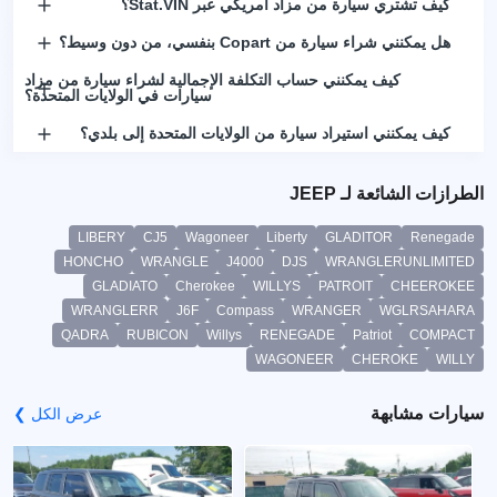
كيف تشتري سيارة من مزاد أمريكي عبر Stat.VIN؟
هل يمكنني شراء سيارة من Copart بنفسي، من دون وسيط؟
كيف يمكنني حساب التكلفة الإجمالية لشراء سيارة من مزاد
سيارات في الولايات المتحدة؟
كيف يمكنني استيراد سيارة من الولايات المتحدة إلى بلدي؟
الطرازات الشائعة لـ JEEP
LIBERY
CJ5
Wagoneer
Liberty
GLADITOR
Renegade
HONCHO
WRANGLE
J4000
DJS
WRANGLERUNLIMITED
GLADIATO
Cherokee
WILLYS
PATROIT
CHEEROKEE
WRANGLERR
J6F
Compass
WRANGER
WGLRSAHARA
QADRA
RUBICON
Willys
RENEGADE
Patriot
COMPACT
WAGONEER
CHEROKE
WILLY
سيارات مشابهة
عرض الكل ❯