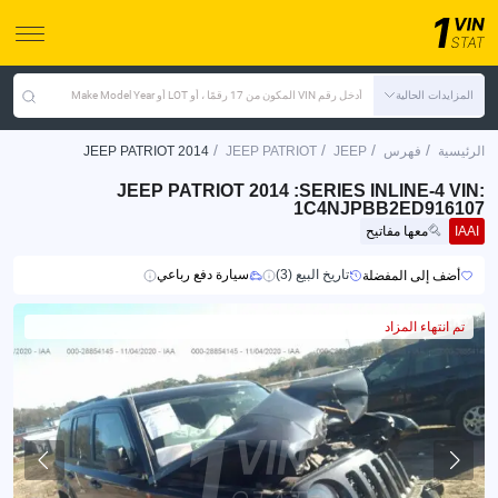
المزايدات الحالية
أدخل رقم VIN المكون من 17 رقمًا ، أو LOT أو Make Model Year
/
/
/
/
الرئيسية
فهرس
JEEP
JEEP PATRIOT
JEEP PATRIOT 2014
JEEP PATRIOT 2014 :SERIES INLINE-4 VIN:
1C4NJPBB2ED916107
IAAI
معها مفاتيح
تاريخ البيع (3)
سيارة دفع رباعي
أضف إلى المفضلة
تم انتهاء المزاد