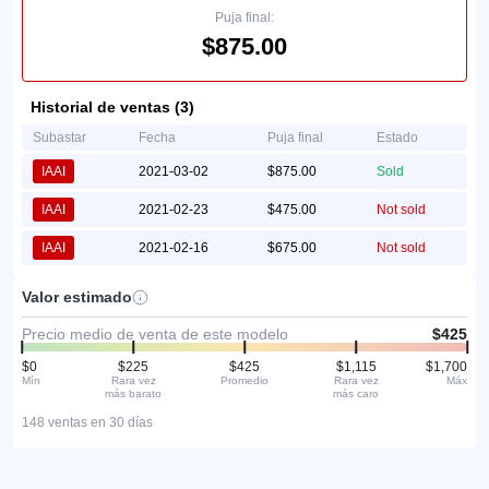
Puja final:
$875.00
Historial de ventas (3)
Subastar
Fecha
Puja final
Estado
IAAI
2021-03-02
$875.00
Sold
IAAI
2021-02-23
$475.00
Not sold
IAAI
2021-02-16
$675.00
Not sold
Valor estimado
Precio medio de venta de este modelo
$425
$0
$225
$425
$1,115
$1,700
Mín
Rara vez
Promedio
Rara vez
Máx
más barato
más caro
148 ventas en 30 días