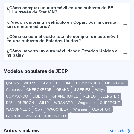
¿Cómo comprar un automóvil en una subasta de EE.
UU. a través de Stat.VIN?
¿Puedo comprar un vehículo en Copart por mi cuenta,
sin un intermediario?
¿Cómo calculo el costo total de comprar un automóvil
en una subasta de Estados Unidos?
¿Cómo importo un automóvil desde Estados Unidos a
mi país?
Modelos populares de JEEP
QADRA
WILLYS
GLAD
CJ
J6F
COMMANDER
LIBERTY-V6
Compass
CHEROKEESE
GRAND
J-SERIES
Willys
COMMANDO
LIBERTY
GRANDROKEE
RENEG
JEEPSTER
DJ5
RUBICON
WILLY
WRANGER
Wagoneer
CHEEROKE
WAGONNEER
CJ-7
WAGONEER
Wranger
GLADITOR
PATRIOT
WRANGLERUNLIMITED
Autos similares
Ver todo ❯