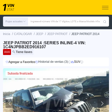
Pujas actuales
Ingrese el número VIN de 17 dígitos, LOTE o Marca Modelo Año
/
/
/
/
Inicia
CATALOGAR
JEEP
JEEP PATRIOT
JEEP PATRIOT 2014
JEEP PATRIOT 2014 :SERIES INLINE-4 VIN:
1C4NJPBB2ED916107
IAAI
Tiene llaves
Historial de ventas (3)
SUV
Agregar a Favoritos
Subasta finalizada