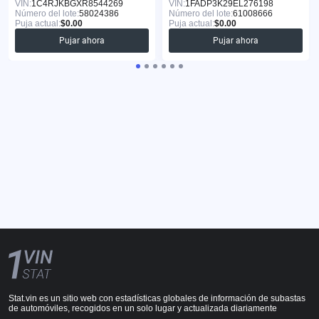
VIN:
1C4RJKBGXR8544269
VIN:
1FADP3K29EL276198
Número del lote:
58024386
Número del lote:
61008666
Puja actual:
$0.00
Puja actual:
$0.00
Pujar ahora
Pujar ahora
Stat.vin es un sitio web con estadísticas globales de información de subastas
de automóviles, recogidos en un solo lugar y actualizada diariamente