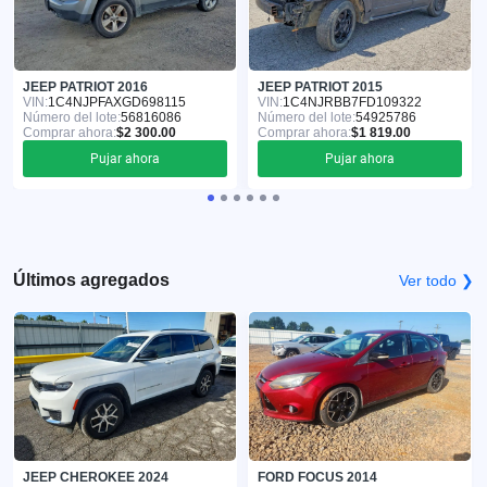
JEEP PATRIOT 2016
JEEP PATRIOT 2015
VIN:
1C4NJPFAXGD698115
VIN:
1C4NJRBB7FD109322
Número del lote:
56816086
Número del lote:
54925786
Comprar ahora:
$2 300.00
Comprar ahora:
$1 819.00
Pujar ahora
Pujar ahora
Últimos agregados
Ver todo ❯
JEEP CHEROKEE 2024
FORD FOCUS 2014