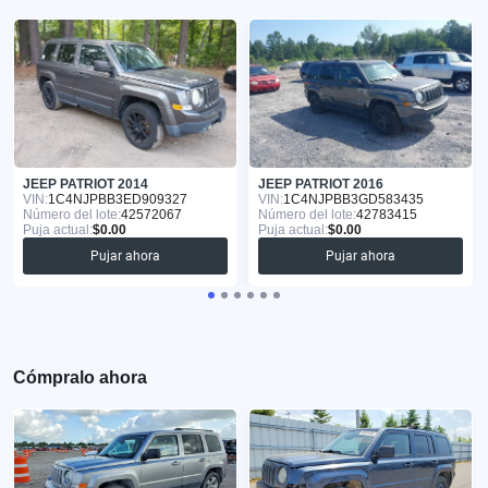
JEEP PATRIOT 2014
JEEP PATRIOT 2016
VIN:
1C4NJPBB3ED909327
VIN:
1C4NJPBB3GD583435
Número del lote:
42572067
Número del lote:
42783415
Puja actual:
$0.00
Puja actual:
$0.00
Pujar ahora
Pujar ahora
Cómpralo ahora