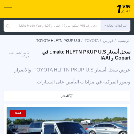
المزايدات الحالية
أدخل رقم VIN المكون من 17 رقمًا ، أو LOT أو Make Model Year
/
/
/
الرئيسية
فهرس
TOYOTA
TOYOTA HLFTN PKUP U.S.
سجل أسعار make HLFTN PKUP U.S.: في
1 تم العثور على
مركبات
Copart و IAAI
عرض سجل أسعار TOYOTA HLFTN PKUP U.S. والأضرار
وصور المركبة في مزادات التأمين على السيارات
الفلاتر
IAAI