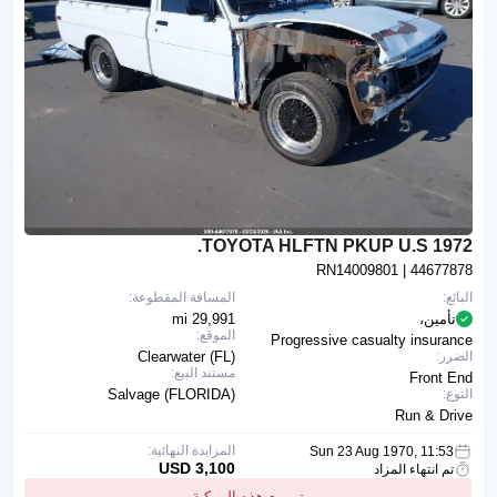
1972 TOYOTA HLFTN PKUP U.S.
RN14009801
| 44677878
البائع:
المسافة المقطوعة:
تأمين،
29,991 mi
الموقع:
Progressive casualty insurance
الضرر:
Clearwater (FL)
مستند البيع:
Front End
النوع:
Salvage (FLORIDA)
Run & Drive
المزايدة النهائية:
Sun 23 Aug 1970, 11:53
3,100 USD
تم انتهاء المزاد
تم بيع هذه المركبة