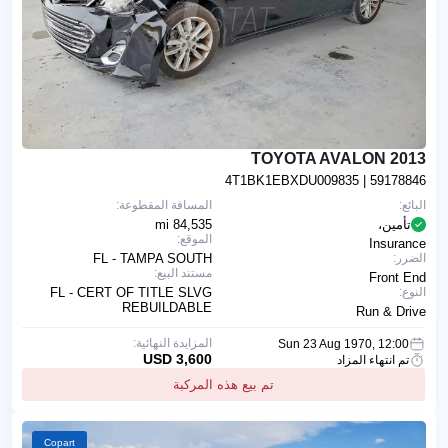
2013 TOYOTA AVALON
4T1BK1EBXDU009835
| 59178846
البائع:
المسافة المقطوعة:
تأمين،
84,535 mi
الموقع:
Insurance
الضرر:
FL - TAMPA SOUTH
مستند البيع:
Front End
النوع:
FL - CERT OF TITLE SLVG
REBUILDABLE
Run & Drive
المزايدة النهائية:
Sun 23 Aug 1970, 12:00
3,600 USD
تم انتهاء المزاد
تم بيع هذه المركبة
Copart