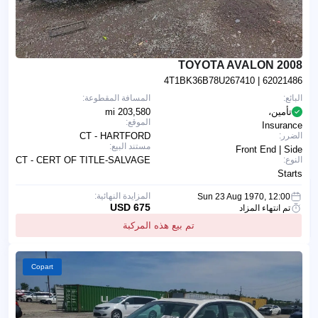
2008 TOYOTA AVALON
4T1BK36B78U267410
| 62021486
البائع:
المسافة المقطوعة:
تأمين،
203,580 mi
الموقع:
Insurance
الضرر:
CT - HARTFORD
مستند البيع:
Front End | Side
النوع:
CT - CERT OF TITLE-SALVAGE
Starts
المزايدة النهائية:
Sun 23 Aug 1970, 12:00
675 USD
تم انتهاء المزاد
تم بيع هذه المركبة
Copart