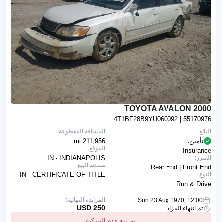
2000 TOYOTA AVALON
4T1BF28B9YU060092
| 55170976
البائع:
المسافة المقطوعة:
تأمين،
211,956 mi
الموقع:
Insurance
الضرر:
IN - INDIANAPOLIS
مستند البيع:
Rear End | Front End
النوع:
IN - CERTIFICATE OF TITLE
Run & Drive
المزايدة النهائية:
Sun 23 Aug 1970, 12:00
250 USD
تم انتهاء المزاد
تم بيع هذه المركبة