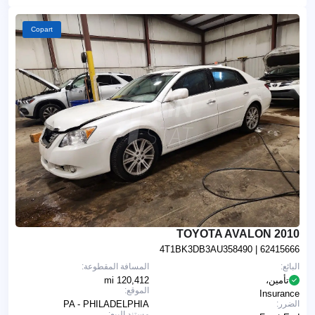
Copart
2010 TOYOTA AVALON
4T1BK3DB3AU358490
| 62415666
البائع:
المسافة المقطوعة:
تأمين،
120,412 mi
الموقع:
Insurance
الضرر:
PA - PHILADELPHIA
مستند البيع: