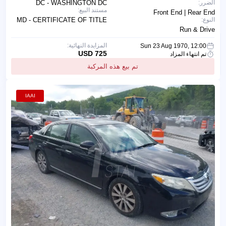
الضرر:
DC - WASHINGTON DC
مستند البيع:
Front End | Rear End
النوع:
MD - CERTIFICATE OF TITLE
Run & Drive
المزايدة النهائية:
Sun 23 Aug 1970, 12:00
725 USD
تم انتهاء المزاد
تم بيع هذه المركبة
IAAI