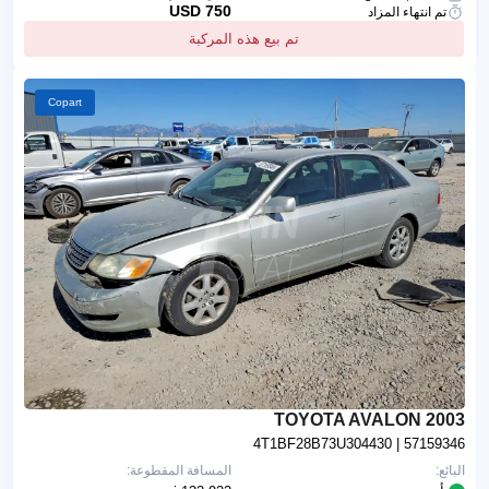
750 USD
تم انتهاء المزاد
تم بيع هذه المركبة
Copart
2003 TOYOTA AVALON
4T1BF28B73U304430
| 57159346
البائع:
المسافة المقطوعة: