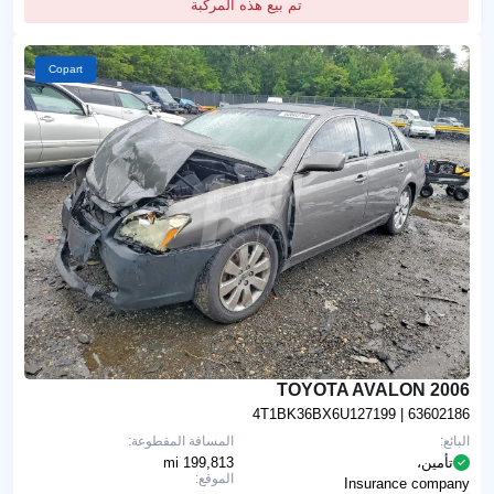
تم بيع هذه المركبة
Copart
2006 TOYOTA AVALON
4T1BK36BX6U127199
| 63602186
البائع:
المسافة المقطوعة:
تأمين،
199,813 mi
الموقع:
Insurance company