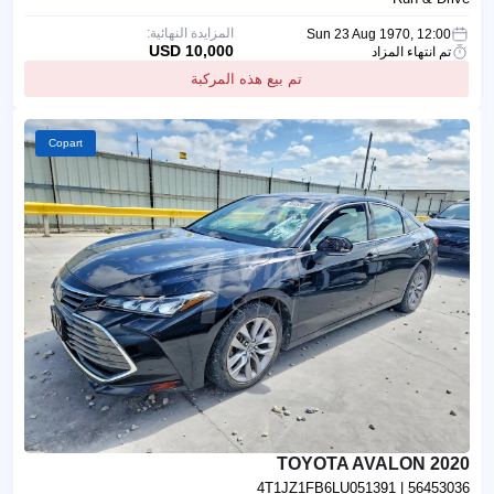
المزايدة النهائية:
Sun 23 Aug 1970, 12:00
10,000 USD
تم انتهاء المزاد
تم بيع هذه المركبة
Copart
2020 TOYOTA AVALON
4T1JZ1FB6LU051391
| 56453036