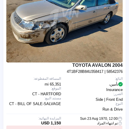
2004 TOYOTA AVALON
4T1BF28B84U358417
| 58542376
البائع:
المسافة المقطوعة:
تأمين،
65,351 mi
الموقع:
Insurance
الضرر:
CT - HARTFORD
مستند البيع:
Side | Front End
النوع:
CT - BILL OF SALE-SALVAGE
Run & Drive
المزايدة النهائية:
Sun 23 Aug 1970, 12:00
1,150 USD
تم انتهاء المزاد