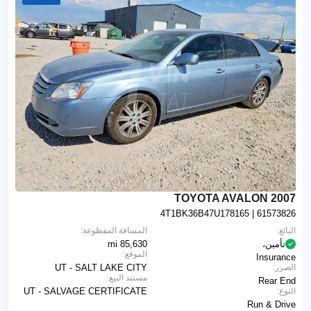
2007 TOYOTA AVALON
4T1BK36B47U178165
| 61573826
البائع:
المسافة المقطوعة:
تأمين،
85,630 mi
الموقع:
Insurance
الضرر:
UT - SALT LAKE CITY
مستند البيع:
Rear End
النوع:
UT - SALVAGE CERTIFICATE
Run & Drive