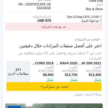
Front End
النوع:
PA - CERTIFICATE OF
SALVAGE
Run & Drive
المزايدة النهائية:
Sun 23 Aug 1970, 12:00
975 USD
تم انتهاء المزاد
تم بيع هذه المركبة
الباحث عن السيارات
اعثر على أفضل صفقات
المزادات خلال دقيقتين
أجب عن 7 أسئلة سريعة واحصل على 20 سيارة مطابقة من
المزادات
IAAI
موصى به
2021 BMW 330I
IAAI
2020 TOYOTA RAV4
Copart
2019 HONDA ACCORD
اللوت:
اللوت:
اللوت:
+17
41821536
44760899
45129191
مطابقات أخرى
$9,900
$13,750
$12,400
يعمل
يعمل
يعمل
ابحث عن سياراتي
مجانًا
7 أسئلة
~ دقيقتان