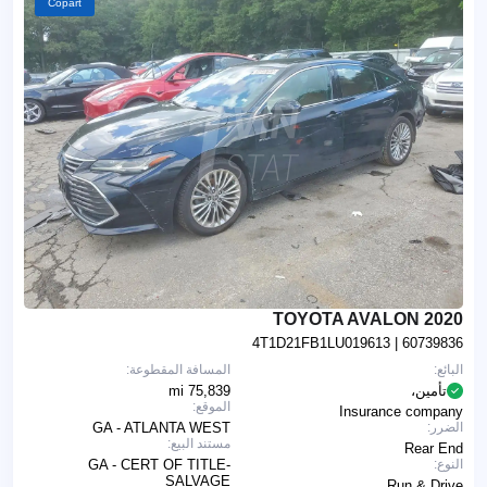
Copart
2020 TOYOTA AVALON
4T1D21FB1LU019613
| 60739836
البائع:
المسافة المقطوعة:
تأمين،
75,839 mi
الموقع:
Insurance company
الضرر:
GA - ATLANTA WEST
مستند البيع:
Rear End
النوع:
GA - CERT OF TITLE-
SALVAGE
Run & Drive