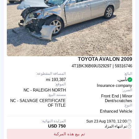
2009 TOYOTA AVALON
4T1BK36B69U329297
| 59316746
البائع:
المسافة المقطوعة:
تأمين،
193,387 mi
الموقع:
Insurance company
الضرر:
NC - RALEIGH NORTH
مستند البيع:
Front End | Minor
NC - SALVAGE CERTIFICATE
Dent/scratches
النوع:
OF TITLE
Enhanced Vehicle
المزايدة النهائية:
Sun 23 Aug 1970, 12:00
750 USD
تم انتهاء المزاد
تم بيع هذه المركبة