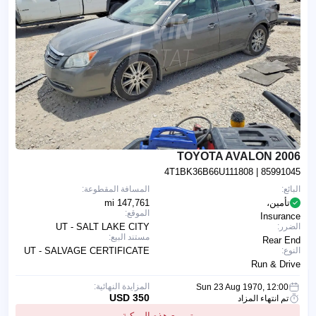
2006 TOYOTA AVALON
4T1BK36B66U111808
| 85991045
البائع:
المسافة المقطوعة:
تأمين،
147,761 mi
الموقع:
Insurance
الضرر:
UT - SALT LAKE CITY
مستند البيع:
Rear End
النوع:
UT - SALVAGE CERTIFICATE
Run & Drive
المزايدة النهائية:
Sun 23 Aug 1970, 12:00
350 USD
تم انتهاء المزاد
تم بيع هذه المركبة