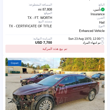
البائع:
المسافة المقطوعة:
تأمين،
87,808 mi
الموقع:
Insurance
الضرر:
TX - FT. WORTH
مستند البيع:
Hail
النوع:
TX - CERTIFICATE OF TITLE
Enhanced Vehicle
المزايدة النهائية:
Sun 23 Aug 1970, 12:00
7,700 USD
تم انتهاء المزاد
تم بيع هذه المركبة
Copart