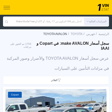
المزايدات الحالية
أدخل رقم VIN المكون من 17 رقمًا ، أو LOT أو Make Model Year
/
/
/
الرئيسية
فهرس
TOYOTA
TOYOTA AVALON
سجل أسعار make AVALON: في Copart و
1753 تم العثور على
مركبات
IAAI
عرض سجل أسعار TOYOTA AVALON والأضرار وصور المركبة
في مزادات التأمين على السيارات
الفلاتر
Copart