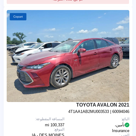
Copart
2021 TOYOTA AVALON
4T1AA1AB2MU003533
| 60094046
البائع:
المسافة المقطوعة:
تأمين،
100,337 mi
الموقع:
Insurance
الضرر:
IA - DES MOINES