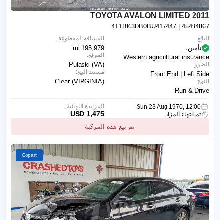
2011 TOYOTA AVALON LIMITED
4T1BK3DB0BU417447
| 45494867
البائع:
المسافة المقطوعة:
تأمين،
195,979 mi
الموقع:
Western agricultural insurance
الضرر:
Pulaski (VA)
مستند البيع:
Front End | Left Side
النوع:
Clear (VIRGINIA)
Run & Drive
المزايدة النهائية:
Sun 23 Aug 1970, 12:00
1,475 USD
تم انتهاء المزاد
تم بيع هذه المركبة
Copart