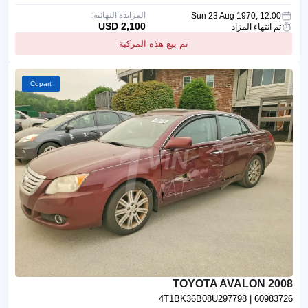
المزايدة النهائية:
Sun 23 Aug 1970, 12:00
2,100 USD
تم انتهاء المزاد
تم بيع هذه المركبة
Copart
2008 TOYOTA AVALON
4T1BK36B08U297798
| 60983726