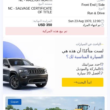
الضرر:
NC - RALEIGH NORTH
مستند البيع:
Front End | Side
النوع:
NC - SALVAGE CERTIFICATE
OF TITLE
Run & Drive
المزايدة النهائية:
Sun 23 Aug 1970, 12:00
350 USD
تم انتهاء المزاد
تم بيع هذه المركبة
الباحث عن السيارات
لست متأكدًا أن هذه هي
السيارة المناسبة لك؟
حدد ميزانيتك
الماركة والموديل
أفضل 20 سيارة
ابدأ البحث
Copart