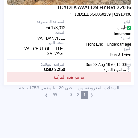
2016 TOYOTA AVALON HYBRID
4T1BD1EB5GU050159
| 61910436
البائع:
المسافة المقطوعة:
تأمين،
173,012 mi
الموقع:
Insurance
الضرر:
VA - DANVILLE
مستند البيع:
Front End | Undercarriage
النوع:
VA - CERT OF TITLE -
SALVAGE
Run & Drive
المزايدة النهائية:
Sun 23 Aug 1970, 12:00
3,250 USD
تم انتهاء المزاد
تم بيع هذه المركبة
السجلات المعروضة من 1 حتى 20 , بالمجمل 1753 نتيجة
❯
88
...
3
2
1
❮