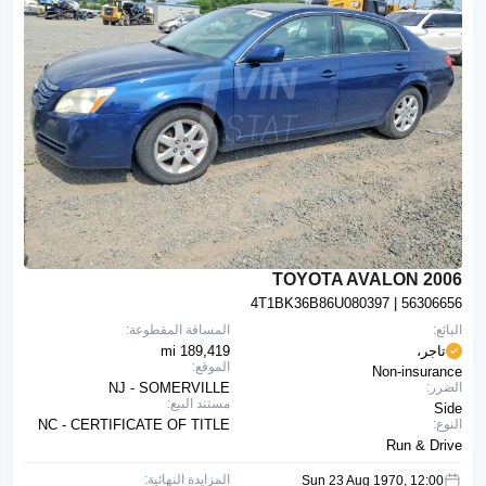
2006 TOYOTA AVALON
4T1BK36B86U080397
| 56306656
البائع:
المسافة المقطوعة:
تاجر،
189,419 mi
الموقع:
Non-insurance
الضرر:
NJ - SOMERVILLE
مستند البيع:
Side
النوع:
NC - CERTIFICATE OF TITLE
Run & Drive
المزايدة النهائية:
Sun 23 Aug 1970, 12:00