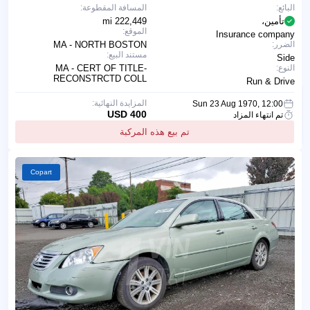
البائع:
المسافة المقطوعة:
تأمين،
222,449 mi
الموقع:
Insurance company
الضرر:
MA - NORTH BOSTON
مستند البيع:
Side
النوع:
MA - CERT OF TITLE-
RECONSTRCTD COLL
Run & Drive
المزايدة النهائية:
Sun 23 Aug 1970, 12:00
400 USD
تم انتهاء المزاد
تم بيع هذه المركبة
Copart