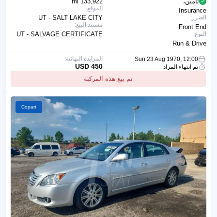
تأمين،
133,922 mi
الموقع:
Insurance
الضرر:
UT - SALT LAKE CITY
مستند البيع:
Front End
النوع:
UT - SALVAGE CERTIFICATE
Run & Drive
المزايدة النهائية:
Sun 23 Aug 1970, 12:00
450 USD
تم انتهاء المزاد
تم بيع هذه المركبة
Copart