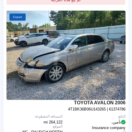
Copart
2006 TOYOTA AVALON
4T1BK36B06U143265
| 61374786
البائع:
المسافة المقطوعة:
تأمين،
264,122 mi
الموقع:
Insurance company