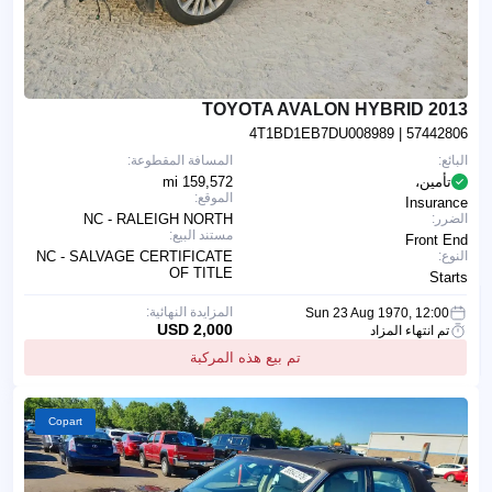
2013 TOYOTA AVALON HYBRID
4T1BD1EB7DU008989
| 57442806
البائع:
المسافة المقطوعة:
تأمين،
159,572 mi
الموقع:
Insurance
الضرر:
NC - RALEIGH NORTH
مستند البيع:
Front End
النوع:
NC - SALVAGE CERTIFICATE
OF TITLE
Starts
المزايدة النهائية:
Sun 23 Aug 1970, 12:00
2,000 USD
تم انتهاء المزاد
تم بيع هذه المركبة
Copart