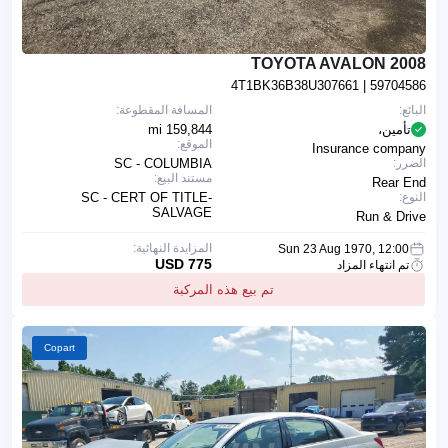
2008 TOYOTA AVALON
4T1BK36B38U307661
| 59704586
البائع:
المسافة المقطوعة:
تأمين،
159,844 mi
الموقع:
Insurance company
الضرر:
SC - COLUMBIA
مستند البيع:
Rear End
النوع:
SC - CERT OF TITLE-
SALVAGE
Run & Drive
المزايدة النهائية:
Sun 23 Aug 1970, 12:00
775 USD
تم انتهاء المزاد
تم بيع هذه المركبة
Copart