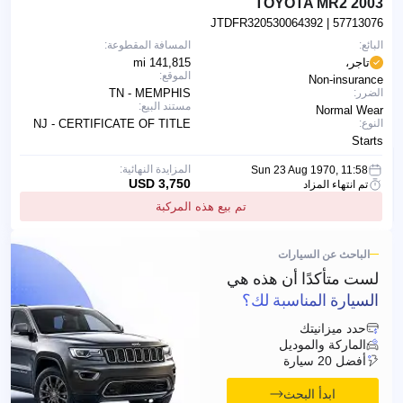
2003 TOYOTA MR2
JTDFR320530064392
| 57713076
البائع:
المسافة المقطوعة:
تاجر،
141,815 mi
الموقع:
Non-insurance
الضرر:
TN - MEMPHIS
مستند البيع:
Normal Wear
النوع:
NJ - CERTIFICATE OF TITLE
Starts
المزايدة النهائية:
Sun 23 Aug 1970, 11:58
3,750 USD
تم انتهاء المزاد
تم بيع هذه المركبة
الباحث عن السيارات
لست متأكدًا أن هذه هي
السيارة المناسبة لك؟
حدد ميزانيتك
الماركة والموديل
أفضل 20 سيارة
ابدأ البحث