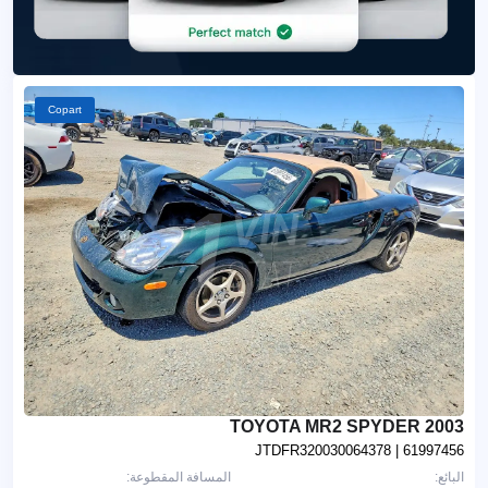
Copart
2003 TOYOTA MR2 SPYDER
JTDFR320030064378
| 61997456
البائع:
المسافة المقطوعة: