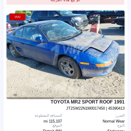
IAAI
1991 TOYOTA MR2 SPORT ROOF
JT2SW22N1M0017450
| 45390413
الضرر:
المسافة المقطوعة:
115,107 mi
Normal Wear
النوع:
الموقع: