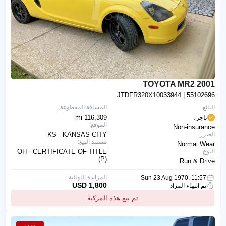
2001 TOYOTA MR2
JTDFR320X10033944
| 55102696
البائع:
المسافة المقطوعة:
تاجر،
116,309 mi
الموقع:
Non-insurance
الضرر:
KS - KANSAS CITY
مستند البيع:
Normal Wear
النوع:
OH - CERTIFICATE OF TITLE
(P)
Run & Drive
المزايدة النهائية:
Sun 23 Aug 1970, 11:57
1,800 USD
تم انتهاء المزاد
تم بيع هذه المركبة