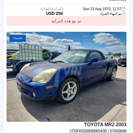
المزايدة النهائية:
Sun 23 Aug 1970, 11:57
250 USD
تم انتهاء المزاد
تم بيع هذه المركبة
Copart
2003 TOYOTA MR2
JTDFR320830065438
| 57693606