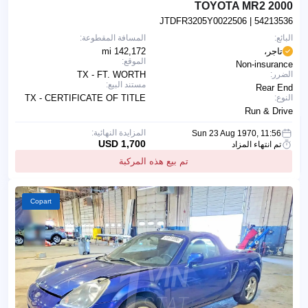
2000 TOYOTA MR2
JTDFR3205Y0022506
| 54213536
البائع:
المسافة المقطوعة:
تاجر،
142,172 mi
الموقع:
Non-insurance
الضرر:
TX - FT. WORTH
مستند البيع:
Rear End
النوع:
TX - CERTIFICATE OF TITLE
Run & Drive
المزايدة النهائية:
Sun 23 Aug 1970, 11:56
1,700 USD
تم انتهاء المزاد
تم بيع هذه المركبة
Copart