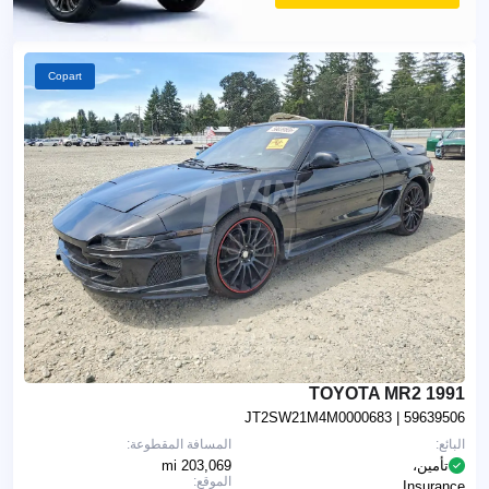
Copart
1991 TOYOTA MR2
JT2SW21M4M0000683
| 59639506
البائع:
المسافة المقطوعة:
تأمين،
203,069 mi
الموقع:
Insurance