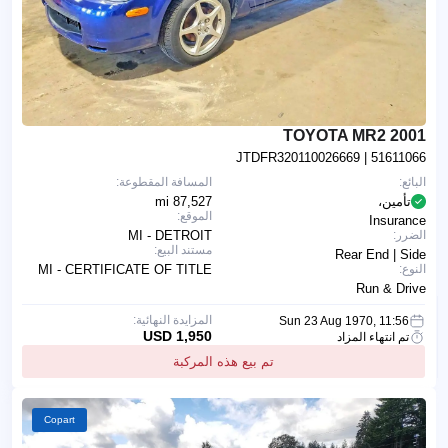
2001 TOYOTA MR2
JTDFR320110026669
| 51611066
البائع:
المسافة المقطوعة:
تأمين،
87,527 mi
الموقع:
Insurance
الضرر:
MI - DETROIT
مستند البيع:
Rear End | Side
النوع:
MI - CERTIFICATE OF TITLE
Run & Drive
المزايدة النهائية:
Sun 23 Aug 1970, 11:56
1,950 USD
تم انتهاء المزاد
تم بيع هذه المركبة
Copart