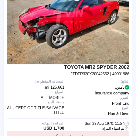
2002 TOYOTA MR2 SPYDER
JTDFR320X20042662
| 49001986
البائع:
المسافة المقطوعة:
تأمين،
126,661 mi
الموقع:
Insurance company
الضرر:
AL - MOBILE
مستند البيع:
Front End
النوع:
AL - CERT OF TITLE-SALVAGE
TITLE
Run & Drive
المزايدة النهائية:
Sun 23 Aug 1970, 11:57
1,700 USD
تم انتهاء المزاد
تم بيع هذه المركبة