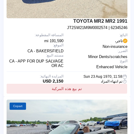
1991 TOYOTA MR2 MR2
JT2SW21M9M0002574
| 62345246
البائع:
المسافة المقطوعة:
تاجر،
191,590 mi
الموقع:
Non-insurance
الضرر:
CA - BAKERSFIELD
مستند البيع:
Minor Dents/scratches
النوع:
CA - APP FOR DUP SALVAGE
OR AC
Enhanced Vehicle
المزايدة النهائية:
Sun 23 Aug 1970, 11:58
2,150 USD
تم انتهاء المزاد
تم بيع هذه المركبة
Copart