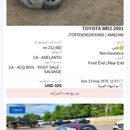
2001 TOYOTA MR2
JTDFR320810033456
| 49462346
البائع:
المسافة المقطوعة:
تاجر،
212,692 mi
الموقع:
Non-insurance
الضرر:
CA - ADELANTO
مستند البيع:
Front End | Rear End
CA - ACQ BOS - POST SALE -
SALVAGE
المزايدة النهائية:
Sun 23 Aug 1970, 11:57
325 USD
تم انتهاء المزاد
تم بيع هذه المركبة
Copart