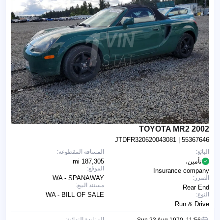
2002 TOYOTA MR2
JTDFR320620043081
| 55367646
البائع:
المسافة المقطوعة:
تأمين،
187,305 mi
الموقع:
Insurance company
الضرر:
WA - SPANAWAY
مستند البيع:
Rear End
النوع:
WA - BILL OF SALE
Run & Drive
المزايدة النهائية:
Sun 23 Aug 1970, 11:56