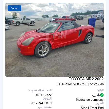
Copart
2002 TOYOTA MR2
JTDFR320720050248
| 54925846
البائع:
المسافة المقطوعة:
تأمين،
175,722 mi
الموقع:
Insurance company
الضرر:
NC - RALEIGH
مستند البيع:
Side | Front End