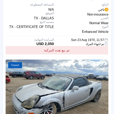
البائع:
المسافة المقطوعة:
تاجر،
N/A
الموقع:
Non-insurance
الضرر:
TX - DALLAS
مستند البيع:
Normal Wear
النوع:
TX - CERTIFICATE OF TITLE
Enhanced Vehicle
المزايدة النهائية:
Sun 23 Aug 1970, 11:57
2,050 USD
تم انتهاء المزاد
تم بيع هذه المركبة
Copart