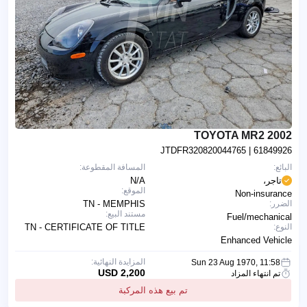
2002 TOYOTA MR2
JTDFR320820044765
| 61849926
البائع:
المسافة المقطوعة:
تاجر،
N/A
الموقع:
Non-insurance
الضرر:
TN - MEMPHIS
مستند البيع:
Fuel/mechanical
النوع:
TN - CERTIFICATE OF TITLE
Enhanced Vehicle
المزايدة النهائية:
Sun 23 Aug 1970, 11:58
2,200 USD
تم انتهاء المزاد
تم بيع هذه المركبة