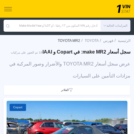
المزايدات الحالية
أدخل رقم VIN المكون من 17 رقمًا ، أو LOT أو Make Model Year
/
/
/
الرئيسية
فهرس
TOYOTA
TOYOTA MR2
سجل أسعار make MR2: في Copart و IAAI
19 تم العثور على مركبات
عرض سجل أسعار TOYOTA MR2 والأضرار وصور المركبة في
مزادات التأمين على السيارات
الفلاتر
Copart