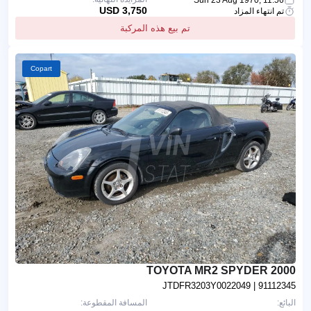
3,750 USD
تم انتهاء المزاد
تم بيع هذه المركبة
Copart
2000 TOYOTA MR2 SPYDER
JTDFR3203Y0022049
| 91112345
البائع:
المسافة المقطوعة: