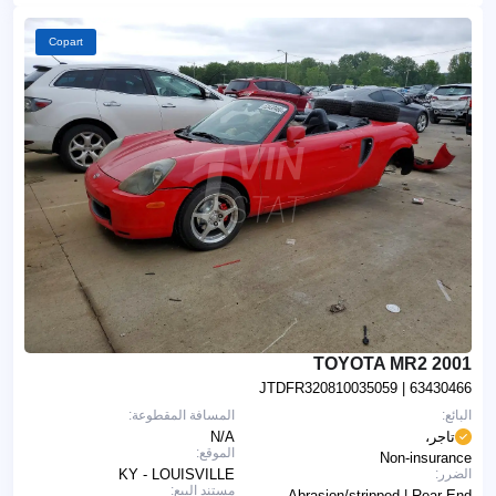
Copart
2001 TOYOTA MR2
JTDFR320810035059
| 63430466
البائع:
المسافة المقطوعة:
تاجر،
N/A
الموقع:
Non-insurance
الضرر:
KY - LOUISVILLE
مستند البيع:
Abrasion/stripped | Rear End