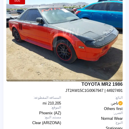
IAAI
1986 TOYOTA MR2
JT2AW15C1G0067947
| 44927491
البائع:
المسافة المقطوعة:
تاجر،
210,205 mi
الموقع:
Others first
الضرر:
Phoenix (AZ)
مستند البيع:
Normal Wear
النوع:
Clear (ARIZONA)
Stationary