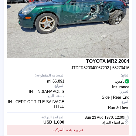
2004 TOYOTA MR2
JTDFR320340067292
| 58270416
البائع:
المسافة المقطوعة:
تأمين،
66,891 mi
الموقع:
Insurance
الضرر:
IN - INDIANAPOLIS
مستند البيع:
Side | Rear End
النوع:
IN - CERT OF TITLE-SALVAGE
TITLE
Run & Drive
المزايدة النهائية:
Sun 23 Aug 1970, 12:00
1,600 USD
تم انتهاء المزاد
تم بيع هذه المركبة