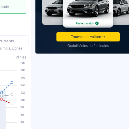
hicule
Trouver une voiture
urrents
Gratuit
Moins de 2 minutes
s mois. Lignes :
Ventes