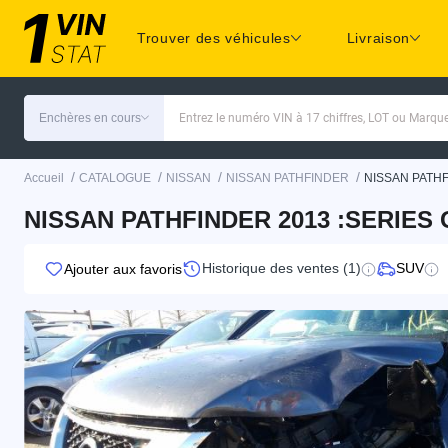
Trouver des véhicules
Livraison
Enchères en cours
Entrez le numéro VIN à 17 chiffres, LOT ou Marq
/
/
/
/
Accueil
CATALOGUE
NISSAN
NISSAN PATHFINDER
NISSAN PATHF
NISSAN PATHFINDER 2013 :SERIES
Historique des ventes (1)
SUV
Ajouter aux favoris