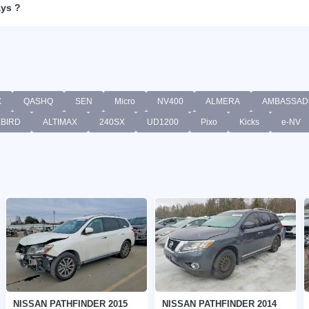
ays ?
X
QASHQ
SEN
Micro
NV400
ALMERA
AMBASSAD
BIRD
ALTIMAX
240SX
UD1200
Pixo
Kicks
e-NV
NISSAN PATHFINDER 2015
NISSAN PATHFINDER 2014