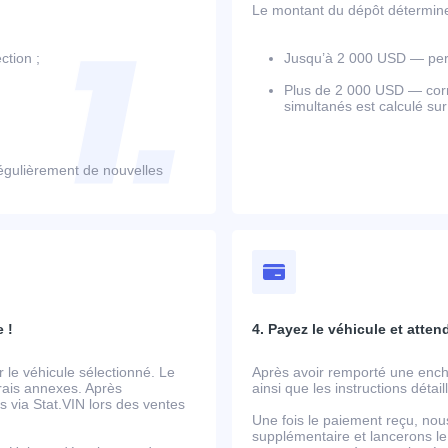
Le montant du dépôt détermine l
ction ;
Jusqu’à 2 000 USD — perm
Plus de 2 000 USD — corr
simultanés est calculé su
égulièrement de nouvelles
 !
4. Payez le véhicule et atten
le véhicule sélectionné. Le
Après avoir remporté une ench
frais annexes. Après
ainsi que les instructions détai
 via Stat.VIN lors des ventes
Une fois le paiement reçu, nou
supplémentaire et lancerons le