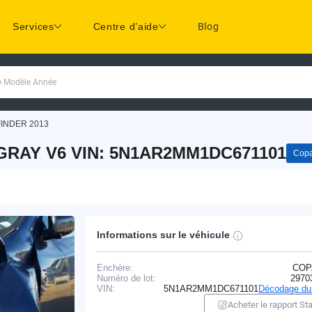
Services
Centre d’aide
Blog
ue Modèle Année
INDER 2013
 GRAY V6 VIN: 5N1AR2MM1DC671101
Copa
Informations sur le véhicule
Enchère:
COP
Numéro de lot:
2970
VIN:
5N1AR2MM1DC671101
Décodage du
Acheter le rapport Sta