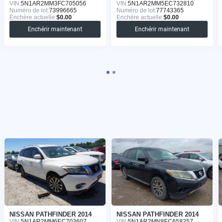
VIN:
5N1AR2MM3FC705056
VIN:
5N1AR2MM5EC732810
Numéro de lot:
73996665
Numéro de lot:
77743365
Enchère actuelle:
$0.00
Enchère actuelle:
$0.00
Enchérir maintenant
Enchérir maintenant
NISSAN PATHFINDER 2014
NISSAN PATHFINDER 2014
VIN:
5N1AR2MM6EC703607
VIN:
5N1AR2MN8EC658257