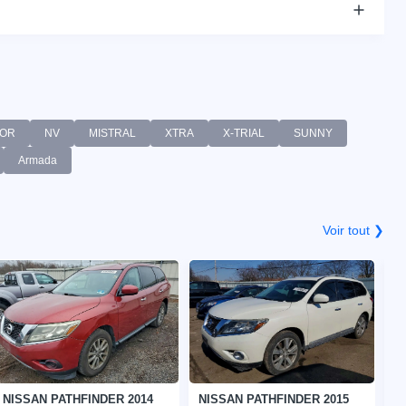
OR
NV
MISTRAL
XTRA
X-TRIAL
SUNNY
Armada
Voir tout ❯
NISSAN PATHFINDER 2014
NISSAN PATHFINDER 2015
N