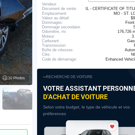
Vendeur:
IL - CERTIFICATE OF TIT
Document de vente:
Emplacement:
MO - ST. L
Valeur au détail:
$9
Dommages:
Front
Dommage secondaire:
176,726 
Odomètre, mi:
Moteur:
3
Carburant:
Gaso
Transmission:
Boîte de vitesses:
Autom
N
Clés:
Enhanced Vehic
Code de démarrage:
RECHERCHE DE VOITURE
10 Photos
VOTRE ASSISTANT PERSONN
D'ACHAT DE VOITURE
Selon votre budget, le type de véhicule et vos
préférences