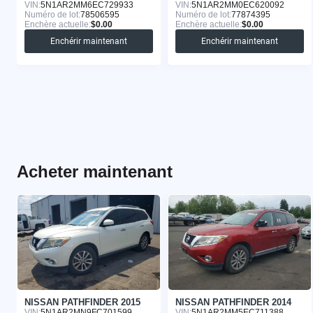
VIN:
5N1AR2MM6EC729933
VIN:
5N1AR2MM0EC620092
Numéro de lot:
78506595
Numéro de lot:
77874395
Enchère actuelle:
$0.00
Enchère actuelle:
$0.00
Enchérir maintenant
Enchérir maintenant
Acheter maintenant
NISSAN PATHFINDER 2015
NISSAN PATHFINDER 2014
VIN:
5N1AR2MN9FC701599
VIN:
5N1AR2MM5EC711388