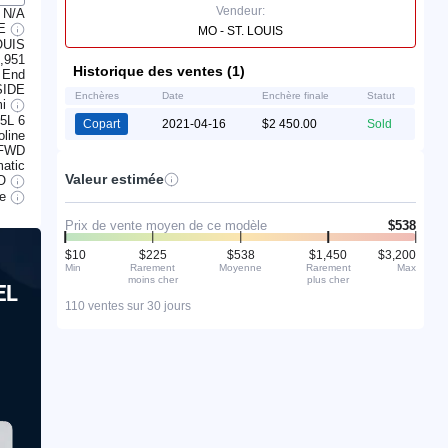
Vendeur:
N/A
LE
MO - ST. LOUIS
OUIS
,951
Historique des ventes (1)
 End
SIDE
Enchères
Date
Enchère finale
Statut
mi
.5L 6
Copart
2021-04-16
$2 450.00
Sold
line
FWD
atic
Valeur estimée
O
le
Prix de vente moyen de ce modèle
$538
$10
$225
$538
$1,450
$3,200
Min
Rarement
Moyenne
Rarement
Max
moins cher
plus cher
EL
110 ventes sur 30 jours