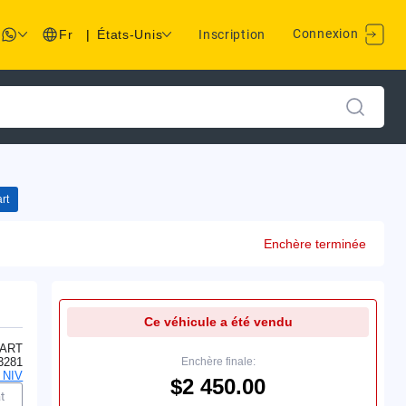
Connexion
Fr
|
États-Unis
Inscription
rt
Enchère terminée
Ce véhicule a été vendu
ART
3281
Enchère finale:
 NIV
$2 450.00
t