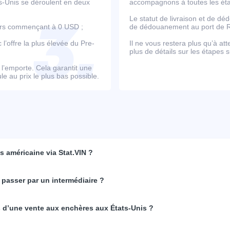
ts-Unis se déroulent en deux
accompagnons à toutes les étap
Le statut de livraison et de d
ours commençant à 0 USD ;
de dédouanement au port de Ro
’offre la plus élevée du Pre-
Il ne vous restera plus qu’à at
plus de détails sur les étapes s
e l’emporte. Cela garantit une
e au prix le plus bas possible.
 américaine via Stat.VIN ?
 passer par un intermédiaire ?
rs d’une vente aux enchères aux États-Unis ?