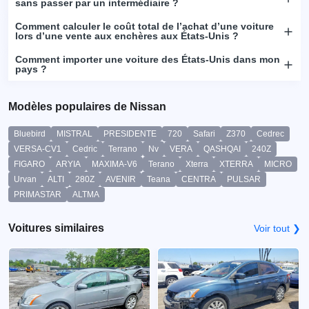
sans passer par un intermédiaire ?
Comment calculer le coût total de l’achat d’une voiture
lors d’une vente aux enchères aux États-Unis ?
Comment importer une voiture des États-Unis dans mon
pays ?
Modèles populaires de Nissan
Bluebird
MISTRAL
PRESIDENTE
720
Safari
Z370
Cedrec
VERSA-CV1
Cedric
Terrano
Nv
VERA
QASHQAI
240Z
FIGARO
ARYIA
MAXIMA-V6
Terano
Xterra
XTERRA
MICRO
Urvan
ALTI
280Z
AVENIR
Teana
CENTRA
PULSAR
PRIMASTAR
ALTMA
Voitures similaires
Voir tout ❯