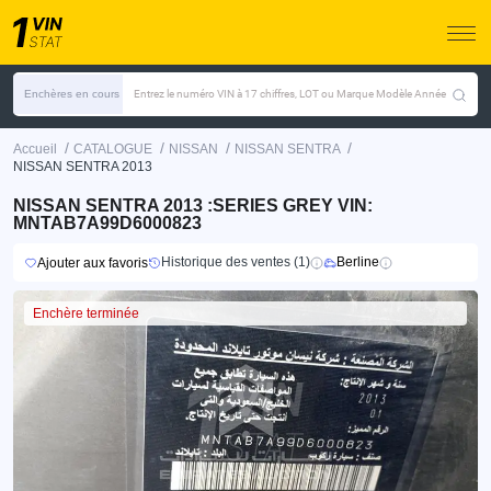
Enchères en cours
Entrez le numéro VIN à 17 chiffres, LOT ou Marque Modèle Année
/
/
/
/
Accueil
CATALOGUE
NISSAN
NISSAN SENTRA
NISSAN SENTRA 2013
NISSAN SENTRA 2013 :SERIES GREY VIN:
MNTAB7A99D6000823
Historique des ventes (1)
Berline
Ajouter aux favoris
Enchère terminée