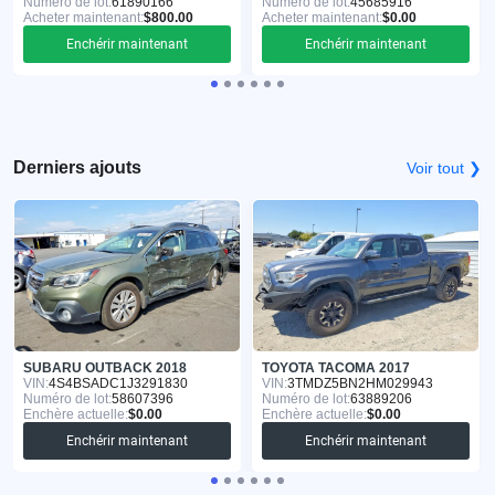
Numéro de lot:
61890166
Numéro de lot:
45685916
Acheter maintenant:
$800.00
Acheter maintenant:
$0.00
Enchérir maintenant
Enchérir maintenant
Derniers ajouts
Voir tout ❯
SUBARU OUTBACK 2018
TOYOTA TACOMA 2017
VIN:
4S4BSADC1J3291830
VIN:
3TMDZ5BN2HM029943
Numéro de lot:
58607396
Numéro de lot:
63889206
Enchère actuelle:
$0.00
Enchère actuelle:
$0.00
Enchérir maintenant
Enchérir maintenant