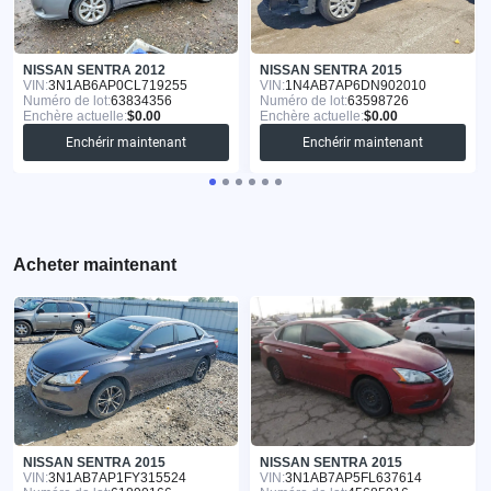
NISSAN SENTRA 2012
NISSAN SENTRA 2015
VIN:
3N1AB6AP0CL719255
VIN:
1N4AB7AP6DN902010
Numéro de lot:
63834356
Numéro de lot:
63598726
Enchère actuelle:
$0.00
Enchère actuelle:
$0.00
Enchérir maintenant
Enchérir maintenant
Acheter maintenant
NISSAN SENTRA 2015
NISSAN SENTRA 2015
VIN:
3N1AB7AP1FY315524
VIN:
3N1AB7AP5FL637614