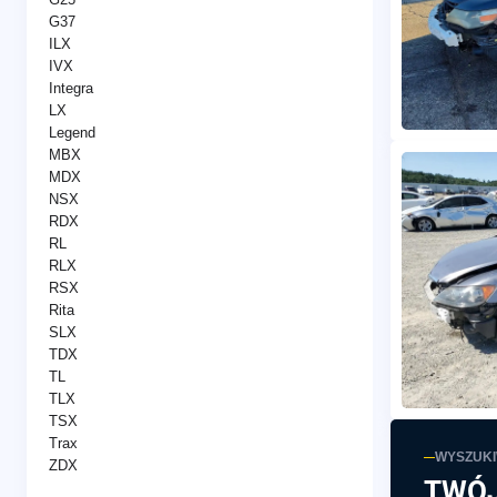
G37
ILX
IVX
Integra
LX
Legend
MBX
MDX
NSX
RDX
RL
RLX
RSX
Rita
SLX
TDX
TL
TLX
TSX
Trax
WYSZUK
ZDX
TWÓJ