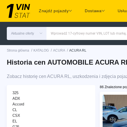
Znajdź pojazdy
Dostawa
Usłu
Aktualne oferty
Wprowadź 17-cyfrowy numer VIN, LOT lub markę,
/
/
/
Strona główna
KATALOG
ACURA
ACURA RL
Historia cen AUTOMOBILE ACURA RL 
Zobacz historię cen ACURA RL, uszkodzenia i zdjęcia poj
86 Znalezione po
325
ADX
Accord
CL
CSX
EL
G25