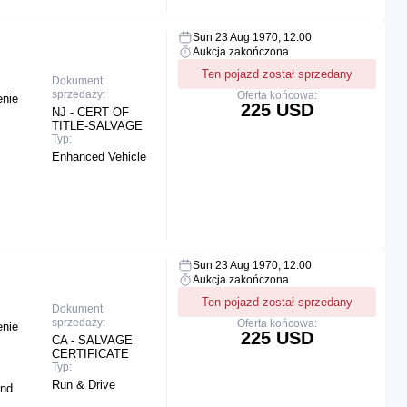
Sun 23 Aug 1970, 12:00
Aukcja zakończona
Ten pojazd został sprzedany
Dokument
sprzedaży:
Oferta końcowa:
enie
225 USD
NJ - CERT OF
TITLE-SALVAGE
Typ:
Enhanced Vehicle
Sun 23 Aug 1970, 12:00
Aukcja zakończona
Ten pojazd został sprzedany
Dokument
sprzedaży:
Oferta końcowa:
enie
225 USD
CA - SALVAGE
CERTIFICATE
Typ:
Run & Drive
End