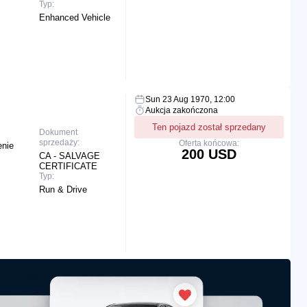
Typ:
Enhanced Vehicle
Sun 23 Aug 1970, 12:00
Aukcja zakończona
Ten pojazd został sprzedany
Dokument
sprzedaży:
Oferta końcowa:
enie
200 USD
CA - SALVAGE
CERTIFICATE
Typ:
Run & Drive