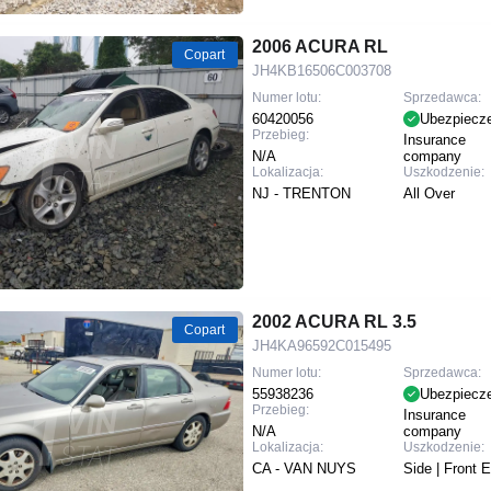
2006 ACURA RL
Copart
JH4KB16506C003708
Numer lotu:
Sprzedawca:
60420056
Ubezpiecz
Przebieg:
Insurance
N/A
company
Lokalizacja:
Uszkodzenie:
NJ - TRENTON
All Over
2002 ACURA RL 3.5
Copart
JH4KA96592C015495
Numer lotu:
Sprzedawca:
55938236
Ubezpiecz
Przebieg:
Insurance
N/A
company
Lokalizacja:
Uszkodzenie:
CA - VAN NUYS
Side | Front 