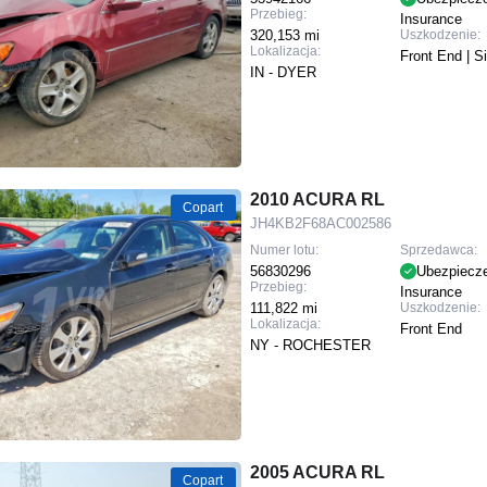
Przebieg:
Insurance
320,153 mi
Uszkodzenie:
Lokalizacja:
Front End | S
IN - DYER
2010 ACURA RL
Copart
JH4KB2F68AC002586
Numer lotu:
Sprzedawca:
56830296
Ubezpiecz
Przebieg:
Insurance
111,822 mi
Uszkodzenie:
Lokalizacja:
Front End
NY - ROCHESTER
2005 ACURA RL
Copart