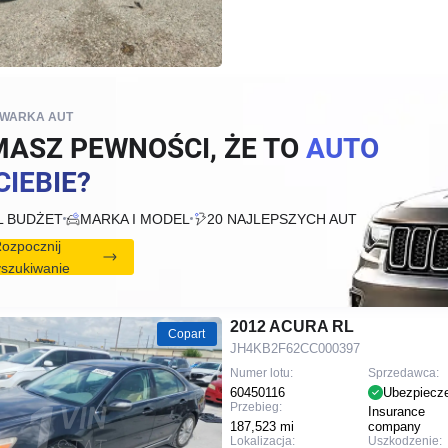
IWARKA AUT
MASZ PEWNOŚCI, ŻE TO
AUTO
CIEBIE?
L BUDŻET
MARKA I MODEL
20 NAJLEPSZYCH AUT
ozpocznij
szukiwanie
2012 ACURA RL
Copart
JH4KB2F62CC000397
Numer lotu:
Sprzedawca:
60450116
Ubezpiecz
Przebieg:
Insurance
187,523 mi
company
Lokalizacja:
Uszkodzenie: