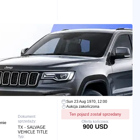
Sun 23 Aug 1970, 12:00
Aukcja zakończona
Ten pojazd został sprzedany
Dokument
sprzedaży:
Oferta końcowa:
enie
900 USD
TX - SALVAGE
VEHICLE TITLE
Typ: