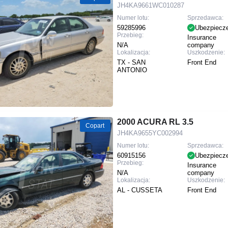
JH4KA9661WC010287
Numer lotu:
Sprzedawca:
59285996
Ubezpiecz
Przebieg:
Insurance
N/A
company
Lokalizacja:
Uszkodzenie:
TX - SAN
Front End
ANTONIO
2000 ACURA RL 3.5
Copart
JH4KA9655YC002994
Numer lotu:
Sprzedawca:
60915156
Ubezpiecz
Przebieg:
Insurance
N/A
company
Lokalizacja:
Uszkodzenie:
AL - CUSSETA
Front End