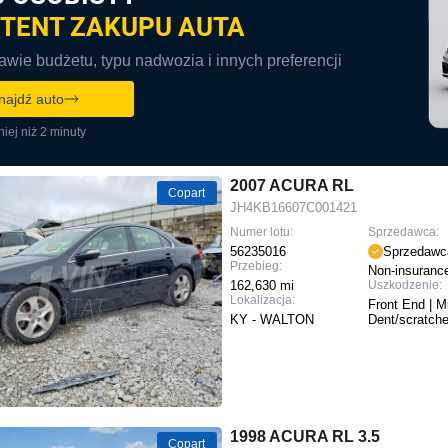
TENT ZAKUPU AUTA
wie budżetu, typu nadwozia i innych preferencji
najdź auto
iej niż 2 minuty
2007 ACURA RL
Copart
JH4KB16607C001421
Numer lotu:
Sprzedawca:
56235016
Sprzedawc
Przebieg:
Non-insuranc
162,630 mi
Uszkodzenie:
Lokalizacja:
Front End | M
KY - WALTON
Dent/scratch
1998 ACURA RL 3.5
Copart