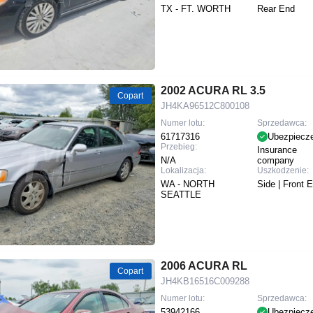
TX - FT. WORTH
Rear End
2002 ACURA RL 3.5
Copart
JH4KA96512C800108
Numer lotu:
Sprzedawca:
61717316
Ubezpiecz
Przebieg:
Insurance
N/A
company
Lokalizacja:
Uszkodzenie:
WA - NORTH
Side | Front 
SEATTLE
2006 ACURA RL
Copart
JH4KB16516C009288
Numer lotu:
Sprzedawca:
53942166
Ubezpiecz