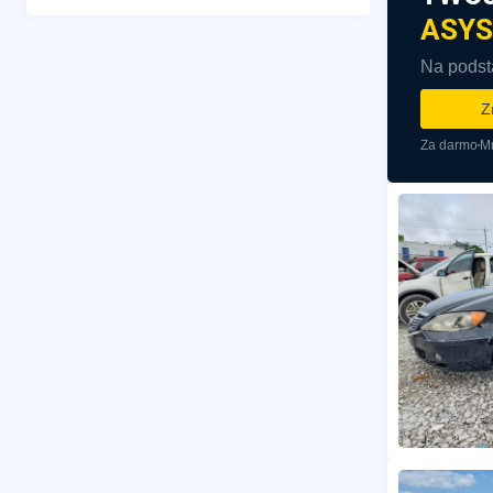
ASYS
Na podsta
Z
Za darmo
Mn