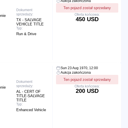
Aukcja zakończona
Ten pojazd został sprzedany
Dokument
sprzedaży:
Oferta końcowa:
enie
450 USD
TX - SALVAGE
VEHICLE TITLE
Typ:
Run & Drive
Sun 23 Aug 1970, 12:00
Aukcja zakończona
Ten pojazd został sprzedany
Dokument
sprzedaży:
Oferta końcowa:
enie
200 USD
AL - CERT OF
TITLE-SALVAGE
TITLE
Typ:
Enhanced Vehicle