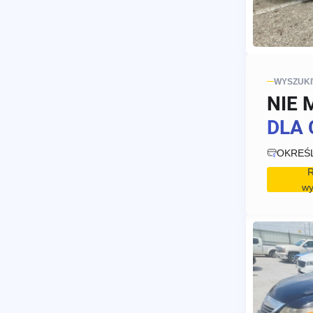
WYSZUK
NIE 
DLA 
OKREŚ
R
wy