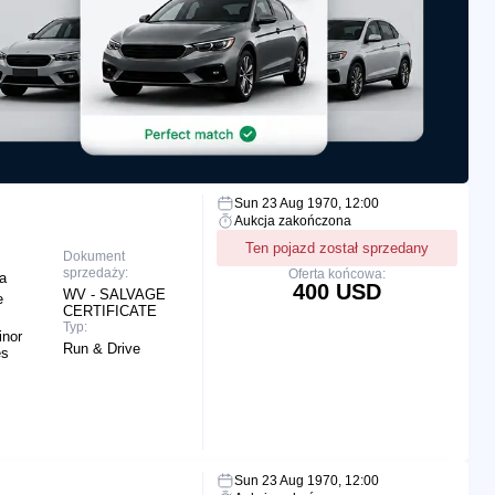
Sun 23 Aug 1970, 12:00
Aukcja zakończona
Ten pojazd został sprzedany
Dokument
sprzedaży:
Oferta końcowa:
a
400 USD
WV - SALVAGE
e
CERTIFICATE
Typ:
inor
Run & Drive
es
Sun 23 Aug 1970, 12:00