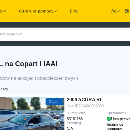
gi
Centrum pomocy
Blog
 rok modelowy
na Copart i IAAI
azdów na aukcjach ubezpieczeniowych
jazdy
2009 ACURA RL
Copart
JH4KB26649C002080
Numer lotu:
Sprzedawca:
63161186
Ubezpiecz
Przebieg:
Insurance
N/A
company