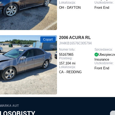
Lokalizacja:
Uszkodzenie:
OH - DAYTON
Front End
2006 ACURA RL
Copart
JH4KB16576C005794
Numer lotu:
Sprzedawca:
55167965
Ubezpiecz
Przebieg:
Insurance
157,104 mi
Uszkodzenie:
Lokalizacja:
Front End
CA - REDDING
IWARKA AUT
 OSOBISTY