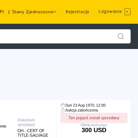
Logowanie
Pl
|
Stany Zjednoczone
Rejestracja
Sun 23 Aug 1970, 12:00
Aukcja zakończona
Ten pojazd został sprzedany
Dokument
sprzedaży:
Oferta końcowa:
enie
300 USD
OH - CERT OF
TITLE-SALVAGE