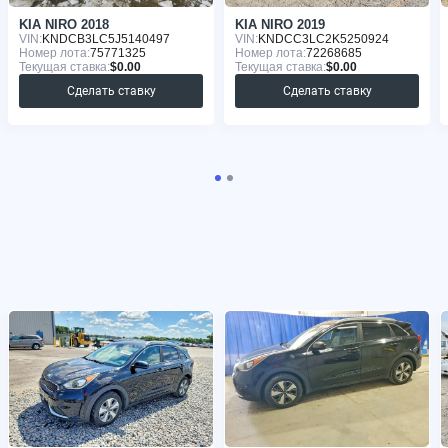
KIA NIRO 2018
KIA NIRO 2019
VIN:
KNDCB3LC5J5140497
VIN:
KNDCC3LC2K5250924
Номер лота:
75771325
Номер лота:
72268685
Текущая ставка:
$0.00
Текущая ставка:
$0.00
Сделать ставку
Сделать ставку