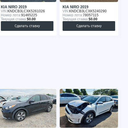
KIA NIRO 2019
KIA NIRO 2019
K
VIN:
KNDCB3LCXK5261026
VIN:
KNDCB3LCXK5240290
VI
Номер лота:
91465225
Номер лота:
78057115
Но
Текущая ставка:
$0.00
Текущая ставка:
$0.00
Те
Сделать ставку
Сделать ставку