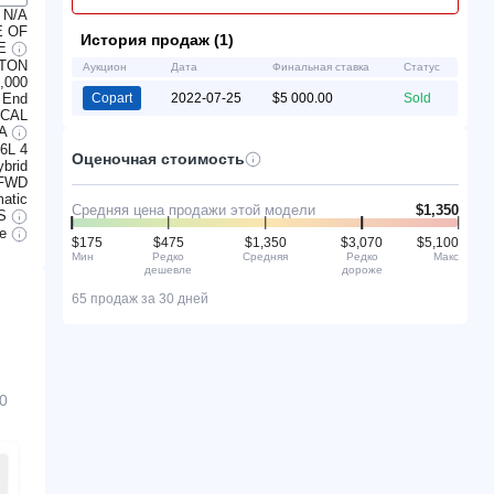
N/A
E OF
История продаж (1)
LE
RTON
Аукцион
Дата
Финальная ставка
Статус
,000
 End
Copart
2022-07-25
$5 000.00
Sold
CAL
/A
.6L 4
Оценочная стоимость
ybrid
FWD
atic
Средняя цена продажи этой модели
$1,350
S
le
$175
$475
$1,350
$3,070
$5,100
Мин
Редко
Средняя
Редко
Макс
дешевле
дороже
65 продаж за 30 дней
0