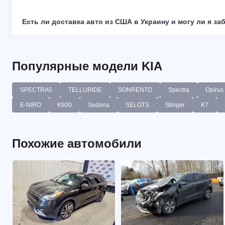
Есть ли доставка авто из США в Украину и могу ли я за
Популярные модели KIA
SPECTRA5
TELLURIDE
SONRENTO
Spectra
Opirus
E-NIRO
K900
Sedona
SELOTS
Stinger
K7
Похожие автомобили