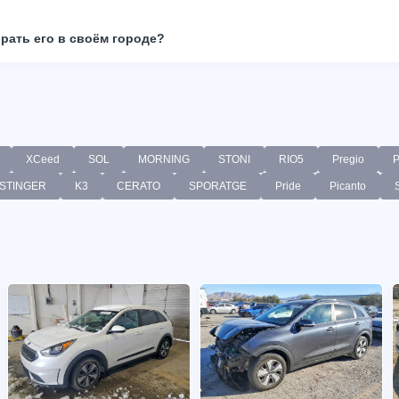
брать его в своём городе?
XCeed
SOL
MORNING
STONI
RIO5
Pregio
STINGER
K3
CERATO
SPORATGE
Pride
Picanto