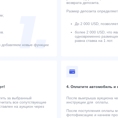
возврата депозита.
Размер депозита определяет 
ле;
До 2 000 USD, позволяет
в.
более 2 000 USD, что яв
одновременно размещенн
равна ставка на 1 лот.
о добавляем новые функции
рт!
4. Оплатите автомобиль и
тить за выбранный
После выигрыша аукциона чер
считать все сопутствующие
инструкции для оплаты.
ставлен на аукцион через
После поступления оплаты м
фотофиксацию и начнем проц