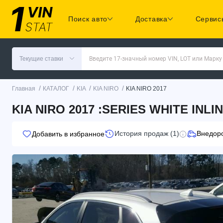
Поиск авто
Доставка
Сервис
Текущие ставки
Введите 17-значный номер VIN, LOT или Марку
/
/
/
/
Главная
КАТАЛОГ
KIA
KIA NIRO
KIA NIRO 2017
KIA NIRO 2017 :SERIES WHITE INLI
История продаж (1)
Внедор
Добавить в избранное