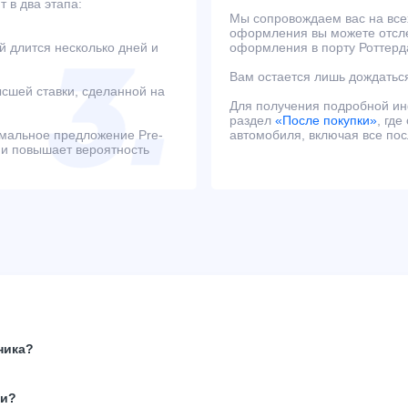
 в два этапа:
Мы сопровождаем вас на всех
оформления вы можете отсле
й длится несколько дней и
оформления в порту Роттерд
Вам остается лишь дождаться
сшей ставки, сделанной на
Для получения подробной и
раздел
«После покупки»
, гд
имальное предложение Pre-
автомобиля, включая все по
 и повышает вероятность
ника?
ки?