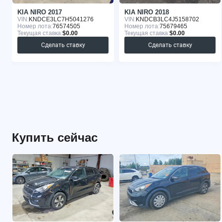
KIA NIRO 2017
KIA NIRO 2018
VIN:
KNDCE3LC7H5041276
VIN:
KNDCB3LC4J5158702
Номер лота:
76574505
Номер лота:
75679465
Текущая ставка:
$0.00
Текущая ставка:
$0.00
Сделать ставку
Сделать ставку
Купить сейчас