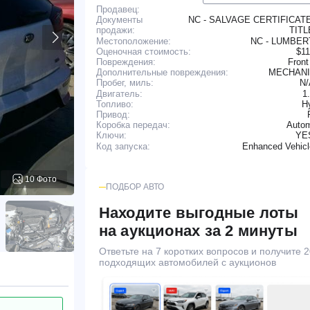
Продавец:
NC - SALVAGE CERTIFICAT
Документы
TIT
продажи:
Местоположение:
NC - LUMBE
Оценочная стоимость:
$11
Повреждения:
Front
Дополнительные повреждения:
MECHANI
N
Пробег, миль:
Двигатель:
1
Топливо:
H
Привод:
Коробка передач:
Autom
YE
Ключи:
Enhanced Vehic
Код запуска:
10 Фото
ПОДБОР АВТО
Находите выгодные лоты
на аукционах за 2 минуты
Ответьте на 7 коротких вопросов и получите 2
подходящих автомобилей с аукционов