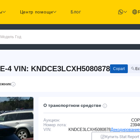
ы
Центр помощи
Блог
 Модель Год
NE-4 VIN: KNDCE3LCXH5080878
Copart
Ес
ожник
О транспортном средстве
Аукцион:
COP
Номер лота:
2394
VIN:
KNDCE3LCXH5080878
Декодирование
Купить Stat Report