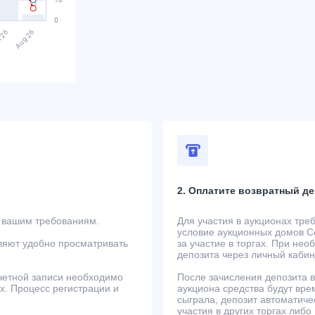
2. Оплатите возвратный де
т вашим требованиям.
Для участия в аукционах тре
условие аукционных домов Co
ляют удобно просматривать
за участие в торгах. При не
депозита через личный кабин
учетной записи необходимо
После зачисления депозита в
ах. Процесс регистрации и
аукциона средства будут вре
сыграла, депозит автоматиче
участия в других торгах либо