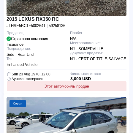
2015 LEXUS RX350 RC
JTHSE5BC1F5002641
| 59258136
Продавец:
Пробег:
Страховая компания
N/A
Местоположение:
Insurance
Повреждение:
NJ - SOMERVILLE
Документ продажи:
Side | Rear End
Тип:
NJ - CERT OF TITLE-SALVAGE
Enhanced Vehicle
Финальная ставка:
Sun 23 Aug 1970, 12:00
3,000 USD
Аукцион завершен
Этот автомобиль продан
Copart