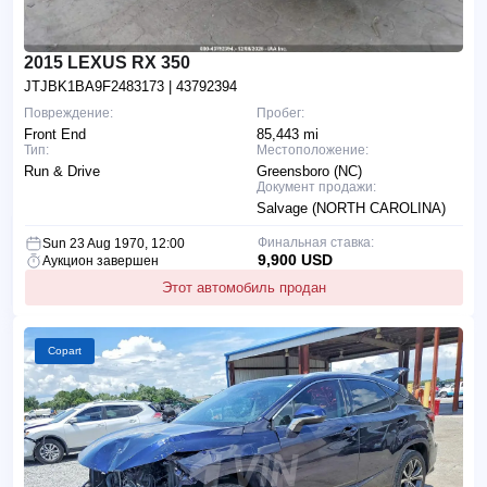
2015 LEXUS RX 350
JTJBK1BA9F2483173
| 43792394
Повреждение:
Пробег:
Front End
85,443 mi
Тип:
Местоположение:
Run & Drive
Greensboro (NC)
Документ продажи:
Salvage (NORTH CAROLINA)
Финальная ставка:
Sun 23 Aug 1970, 12:00
9,900 USD
Аукцион завершен
Этот автомобиль продан
Copart