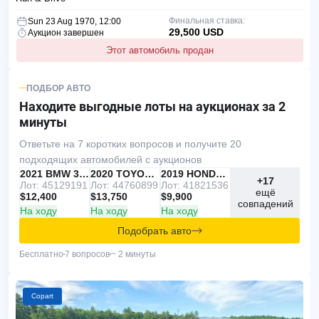
Финальная ставка:
Sun 23 Aug 1970, 12:00
29,500 USD
Аукцион завершен
Этот автомобиль продан
ПОДБОР АВТО
Находите выгодные лоты
на аукционах за 2
минуты
Ответьте на 7 коротких вопросов и получите 20
подходящих автомобилей с аукционов
IAAI
РЕКОМЕНДУЕМ
2021 BMW 330I
IAAI
2020 TOYOTA RAV4
Copart
2019 HONDA ACCORD
+17
Лот: 45129191
Лот: 44760899
Лот: 41821536
ещё
$12,400
$13,750
$9,900
совпадений
На ходу
На ходу
На ходу
Подобрать авто
Бесплатно
7 вопросов
~ 2 минуты
Copart