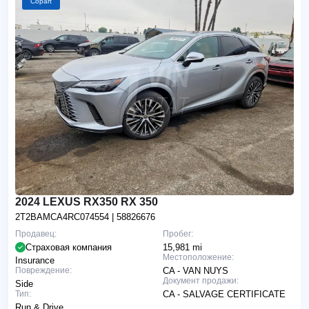
Copart
2024 LEXUS RX350 RX 350
2T2BAMCA4RC074554
| 58826676
Продавец:
Пробег:
Страховая компания
15,981 mi
Местоположение:
Insurance
Повреждение:
CA - VAN NUYS
Документ продажи:
Side
Тип:
CA - SALVAGE CERTIFICATE
Run & Drive