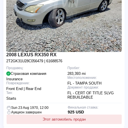
2008 LEXUS RX350 RX
2T2GK31U28C056479
| 61688576
Продавец:
Пробег:
Страховая компания
283,393 mi
Местоположение:
Insurance
Повреждение:
FL - TAMPA SOUTH
Документ продажи:
Front End | Rear End
Тип:
FL - CERT OF TITLE SLVG
REBUILDABLE
Starts
Финальная ставка:
Sun 23 Aug 1970, 12:00
925 USD
Аукцион завершен
Этот автомобиль продан