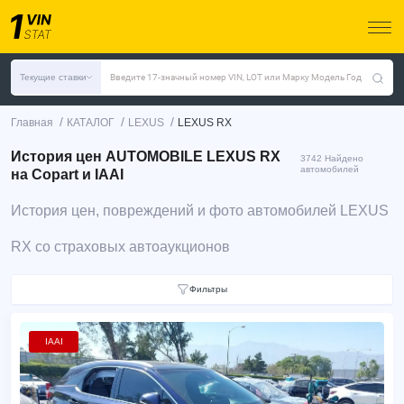
Текущие ставки
Введите 17-значный номер VIN, LOT или Марку Модель Год
/
/
/
Главная
КАТАЛОГ
LEXUS
LEXUS RX
История цен AUTOMOBILE LEXUS RX
3742 Найдено
автомобилей
на Copart и IAAI
История цен, повреждений и фото автомобилей LEXUS
RX со страховых автоаукционов
Фильтры
IAAI