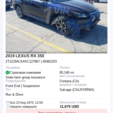
2019 LEXUS RX 350
2T2ZZMCAXKC127867
| 45481203
Продавец:
Пробег:
Страховая компания
85,146 mi
Местоположение:
State farm group insurance
Повреждение:
Fontana (CA)
Документ продажи:
Front End | Suspension
Тип:
Salvage (CALIFORNIA)
Run & Drive
Финальная ставка:
Sun 23 Aug 1970, 12:00
11,675 USD
Аукцион завершен
Этот автомобиль продан