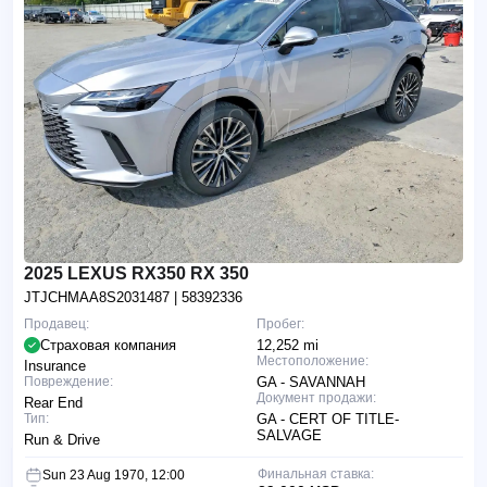
2025 LEXUS RX350 RX 350
JTJCHMAA8S2031487
| 58392336
Продавец:
Пробег:
Страховая компания
12,252 mi
Местоположение:
Insurance
Повреждение:
GA - SAVANNAH
Документ продажи:
Rear End
Тип:
GA - CERT OF TITLE-
SALVAGE
Run & Drive
Финальная ставка:
Sun 23 Aug 1970, 12:00