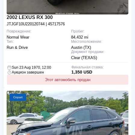
2002 LEXUS RX 300
JTJGF10U220120744
| 45717576
Повреждение:
Пробег:
Normal Wear
84,432 mi
Тип:
Местоположение:
Run & Drive
Austin (TX)
Документ продажи:
Clear (TEXAS)
Финальная ставка:
Sun 23 Aug 1970, 12:00
1,350 USD
Аукцион завершен
Этот автомобиль продан
Copart