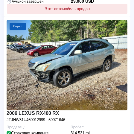
29,000 USD
Аукцион завершен
Этот автомобиль продан
Copart
2006 LEXUS RX400 RX
JTJHW31U460012999
| 59971646
Продавец:
Пробег:
Страховая компания
314,531 mi