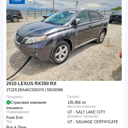
Copart
2010 LEXUS RX350 RX
2T2ZK1BA4AC026374
| 59100386
Продавец:
Пробег:
Страховая компания
135,456 mi
Местоположение:
Insurance
Повреждение:
UT - SALT LAKE CITY
Документ продажи:
Front End
Тип:
UT - SALVAGE CERTIFICATE
Run & Drive