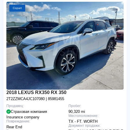
Copart
2018 LEXUS RX350 RX 350
2T2ZZMCA4JC107080
| 85981455
Продавец:
Пробег:
Страховая компания
90,320 mi
Местоположение:
Insurance company
Повреждение:
TX - FT. WORTH
Документ продажи:
Rear End