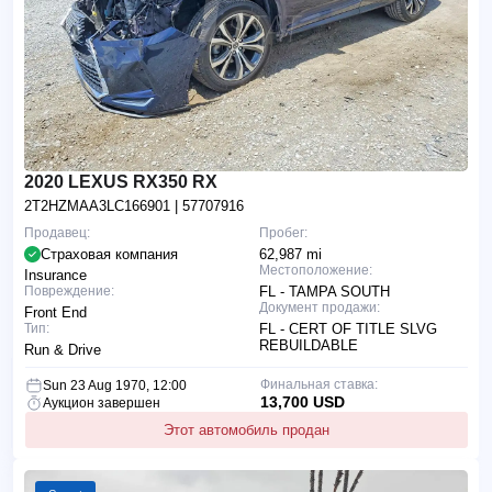
2020 LEXUS RX350 RX
2T2HZMAA3LC166901
| 57707916
Продавец:
Пробег:
Страховая компания
62,987 mi
Местоположение:
Insurance
Повреждение:
FL - TAMPA SOUTH
Документ продажи:
Front End
Тип:
FL - CERT OF TITLE SLVG
REBUILDABLE
Run & Drive
Финальная ставка:
Sun 23 Aug 1970, 12:00
13,700 USD
Аукцион завершен
Этот автомобиль продан