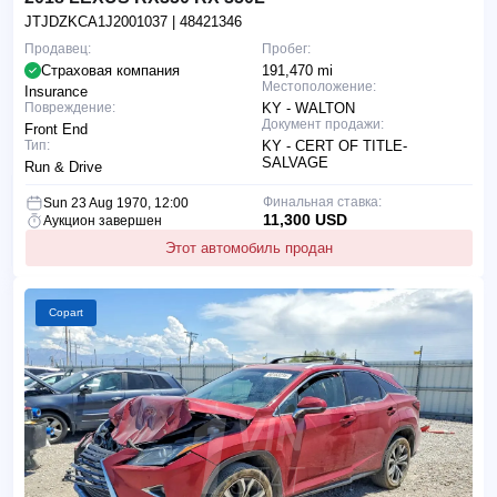
JTJDZKCA1J2001037
| 48421346
Продавец:
Пробег:
Страховая компания
191,470 mi
Местоположение:
Insurance
Повреждение:
KY - WALTON
Документ продажи:
Front End
Тип:
KY - CERT OF TITLE-
SALVAGE
Run & Drive
Финальная ставка:
Sun 23 Aug 1970, 12:00
11,300 USD
Аукцион завершен
Этот автомобиль продан
Copart