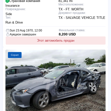
Страховая компания
81,341 mi
Местоположение:
Insurance
Повреждение:
TX - FT. WORTH
Документ продажи:
Side
Тип:
TX - SALVAGE VEHICLE TITLE
Run & Drive
Финальная ставка:
Sun 23 Aug 1970, 12:00
8,200 USD
Аукцион завершен
Этот автомобиль продан
Copart