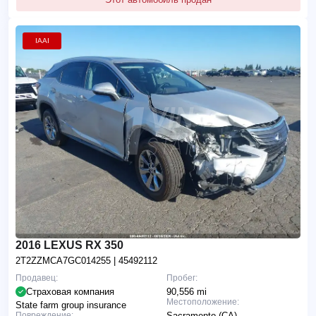
IAAI
2016 LEXUS RX 350
2T2ZZMCA7GC014255
| 45492112
Продавец:
Пробег:
Страховая компания
90,556 mi
Местоположение:
State farm group insurance
Повреждение:
Sacramento (CA)