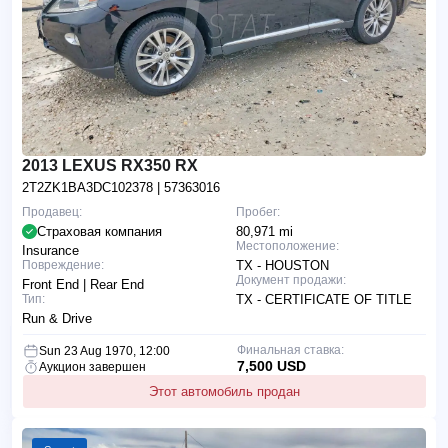
2013 LEXUS RX350 RX
2T2ZK1BA3DC102378
| 57363016
Продавец:
Пробег:
Страховая компания
80,971 mi
Местоположение:
Insurance
Повреждение:
TX - HOUSTON
Документ продажи:
Front End | Rear End
Тип:
TX - CERTIFICATE OF TITLE
Run & Drive
Финальная ставка:
Sun 23 Aug 1970, 12:00
7,500 USD
Аукцион завершен
Этот автомобиль продан