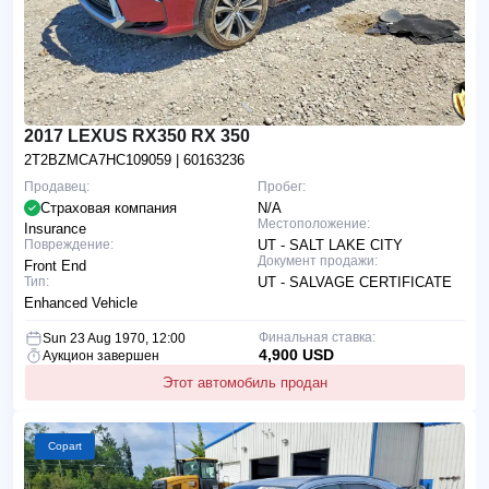
2017 LEXUS RX350 RX 350
2T2BZMCA7HC109059
| 60163236
Продавец:
Пробег:
Страховая компания
N/A
Местоположение:
Insurance
Повреждение:
UT - SALT LAKE CITY
Документ продажи:
Front End
Тип:
UT - SALVAGE CERTIFICATE
Enhanced Vehicle
Финальная ставка:
Sun 23 Aug 1970, 12:00
4,900 USD
Аукцион завершен
Этот автомобиль продан
Copart