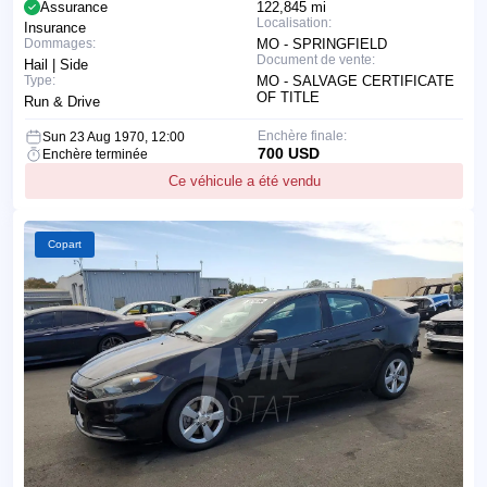
Assurance
122,845 mi
Localisation:
Insurance
Dommages:
MO - SPRINGFIELD
Document de vente:
Hail | Side
Type:
MO - SALVAGE CERTIFICATE
OF TITLE
Run & Drive
Enchère finale:
Sun 23 Aug 1970, 12:00
700 USD
Enchère terminée
Ce véhicule a été vendu
Copart