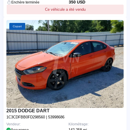
350 USD
Enchère terminée
Ce véhicule a été vendu
Copart
2015 DODGE DART
1C3CDFBB0FD298560
| 53998686
Vendeur:
Kilométrage:
Assurance
142,258 mi