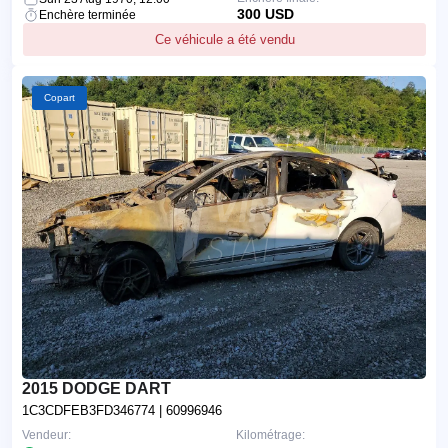
300 USD
Enchère terminée
Ce véhicule a été vendu
Copart
2015 DODGE DART
1C3CDFEB3FD346774
| 60996946
Vendeur:
Kilométrage: