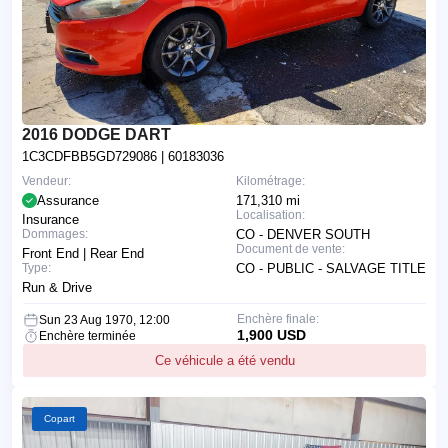
2016 DODGE DART
1C3CDFBB5GD729086
| 60183036
Vendeur:
Kilométrage:
Assurance
171,310 mi
Localisation:
Insurance
Dommages:
CO - DENVER SOUTH
Document de vente:
Front End | Rear End
Type:
CO - PUBLIC - SALVAGE TITLE
Run & Drive
Enchère finale:
Sun 23 Aug 1970, 12:00
1,900 USD
Enchère terminée
Ce véhicule a été vendu
Copart