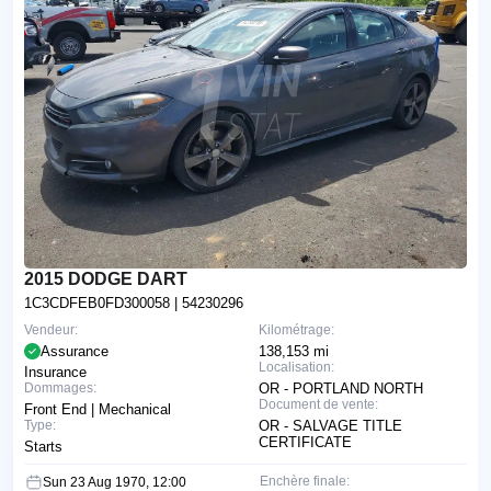
2015 DODGE DART
1C3CDFEB0FD300058
| 54230296
Vendeur:
Kilométrage:
Assurance
138,153 mi
Localisation:
Insurance
Dommages:
OR - PORTLAND NORTH
Document de vente:
Front End | Mechanical
Type:
OR - SALVAGE TITLE
CERTIFICATE
Starts
Enchère finale:
Sun 23 Aug 1970, 12:00