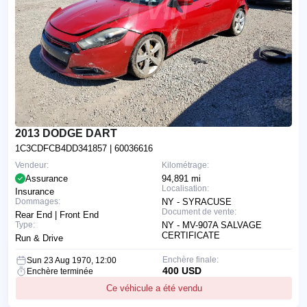
2013 DODGE DART
1C3CDFCB4DD341857
| 60036616
Vendeur:
Kilométrage:
Assurance
94,891 mi
Localisation:
Insurance
Dommages:
NY - SYRACUSE
Document de vente:
Rear End | Front End
Type:
NY - MV-907A SALVAGE
CERTIFICATE
Run & Drive
Enchère finale:
Sun 23 Aug 1970, 12:00
400 USD
Enchère terminée
Ce véhicule a été vendu