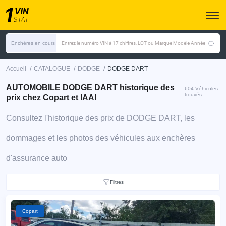
Enchères en cours
Entrez le numéro VIN à 17 chiffres, LOT ou Marque Modèle Année
/
/
/
Accueil
CATALOGUE
DODGE
DODGE DART
AUTOMOBILE DODGE DART historique des
604 Véhicules
trouvés
prix chez Copart et IAAI
Consultez l'historique des prix de DODGE DART, les
dommages et les photos des véhicules aux enchères
d'assurance auto
Filtres
Copart