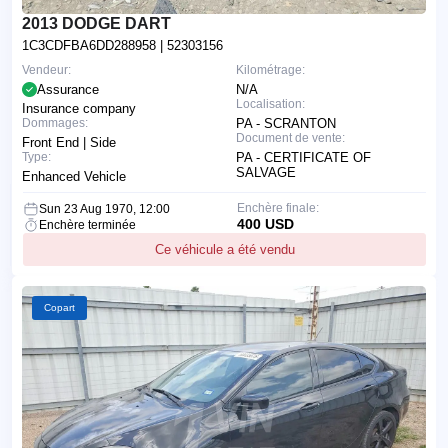
2013 DODGE DART
1C3CDFBA6DD288958
| 52303156
Vendeur:
Kilométrage:
Assurance
N/A
Localisation:
Insurance company
Dommages:
PA - SCRANTON
Document de vente:
Front End | Side
Type:
PA - CERTIFICATE OF
SALVAGE
Enhanced Vehicle
Enchère finale:
Sun 23 Aug 1970, 12:00
400 USD
Enchère terminée
Ce véhicule a été vendu
Copart