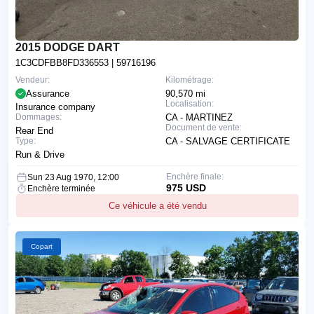
2015 DODGE DART
1C3CDFBB8FD336553
| 59716196
Vendeur:
Kilométrage:
Assurance
90,570 mi
Localisation:
Insurance company
Dommages:
CA - MARTINEZ
Document de vente:
Rear End
Type:
CA - SALVAGE CERTIFICATE
Run & Drive
Enchère finale:
Sun 23 Aug 1970, 12:00
975 USD
Enchère terminée
Ce véhicule a été vendu
Copart