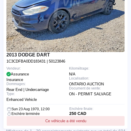
2013 DODGE DART
1C3CDFBA0DD183431
| 50123846
Vendeur:
Kilométrage:
Assurance
N/A
Localisation:
Insurance
Dommages:
ONTARIO AUCTION
Document de vente:
Rear End | Undercarriage
Type:
ON - PERMIT SALVAGE
Enhanced Vehicle
Enchère finale:
Sun 23 Aug 1970, 12:00
250 CAD
Enchère terminée
Ce véhicule a été vendu
Affichage de 1 - 20 enregistrements existants sur un total de 604