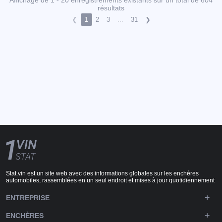
résultats
❮
1
2
3
...
31
❯
Stat.vin est un site web avec des informations globales sur les enchères
automobiles, rassemblées en un seul endroit et mises à jour quotidiennement
ENTREPRISE
ENCHÈRES