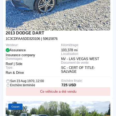
2013 DODGE DART
1C3CDFAA5DD320106
| 59615876
Vendeur:
Kilométrage:
Assurance
103,378 mi
Localisation:
Insurance company
Dommages:
NV - LAS VEGAS WEST
Document de vente:
Roof | Side
Type:
SC - CERT OF TITLE-
SALVAGE
Run & Drive
Enchère finale:
Sun 23 Aug 1970, 12:00
725 USD
Enchère terminée
Ce véhicule a été vendu
Copart