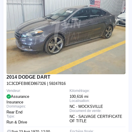
2014 DODGE DART
1C3CDFEB8ED867326
| 59247816
Vendeur:
Kilométrage:
Assurance
100,616 mi
Localisation:
Insurance
Dommages:
NC - MOCKSVILLE
Document de vente:
Rear End
Type:
NC - SALVAGE CERTIFICATE
OF TITLE
Run & Drive
Enchère finale:
Sun 23 Aug 1970, 12:00