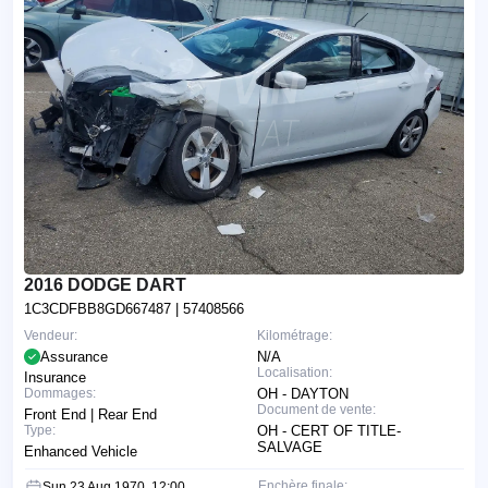
2016 DODGE DART
1C3CDFBB8GD667487
| 57408566
Vendeur:
Kilométrage:
Assurance
N/A
Localisation:
Insurance
Dommages:
OH - DAYTON
Document de vente:
Front End | Rear End
Type:
OH - CERT OF TITLE-
SALVAGE
Enhanced Vehicle
Enchère finale:
Sun 23 Aug 1970, 12:00