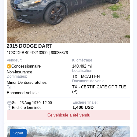
2015 DODGE DART
1C3CDFBB0FD213300
| 60035676
Vendeur:
Kilométrage:
Concessionnaire
140,492 mi
Localisation:
Non-insurance
Dommages:
TX - MCALLEN
Document de vente:
Minor Dents/scratches
Type:
TX - CERTIFICATE OF TITLE
(P)
Enhanced Vehicle
Enchère finale:
Sun 23 Aug 1970, 12:00
1,400 USD
Enchère terminée
Ce véhicule a été vendu
Copart