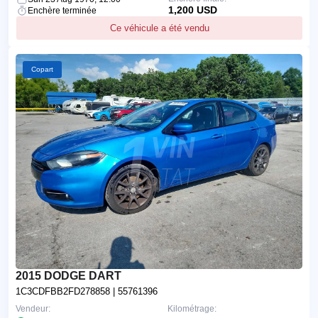
1,200 USD
Enchère terminée
Ce véhicule a été vendu
Copart
2015 DODGE DART
1C3CDFBB2FD278858
| 55761396
Vendeur:
Kilométrage: