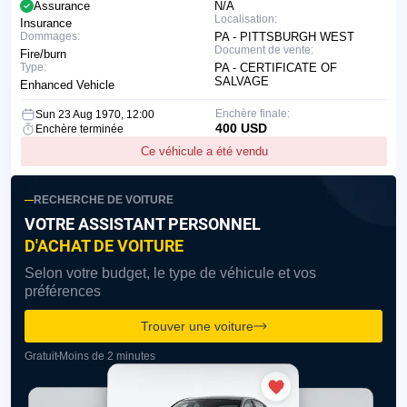
Assurance
N/A
Localisation:
Insurance
Dommages:
PA - PITTSBURGH WEST
Document de vente:
Fire/burn
Type:
PA - CERTIFICATE OF
SALVAGE
Enhanced Vehicle
Enchère finale:
Sun 23 Aug 1970, 12:00
400 USD
Enchère terminée
Ce véhicule a été vendu
RECHERCHE DE VOITURE
VOTRE ASSISTANT PERSONNEL
D'ACHAT DE VOITURE
Selon votre budget, le type de véhicule et vos
préférences
Trouver une voiture
Gratuit
Moins de 2 minutes