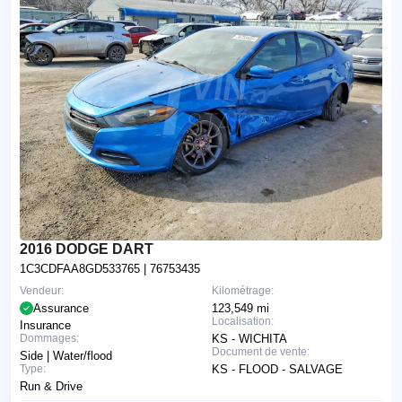
2016 DODGE DART
1C3CDFAA8GD533765
| 76753435
Vendeur:
Kilométrage:
Assurance
123,549 mi
Localisation:
Insurance
Dommages:
KS - WICHITA
Document de vente:
Side | Water/flood
Type:
KS - FLOOD - SALVAGE
Run & Drive