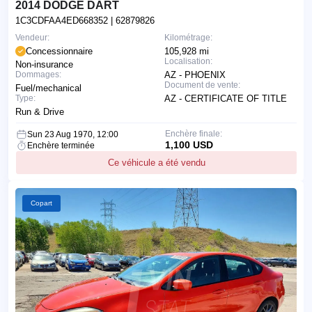
2014 DODGE DART
1C3CDFAA4ED668352
| 62879826
Vendeur:
Kilométrage:
Concessionnaire
105,928 mi
Localisation:
Non-insurance
Dommages:
AZ - PHOENIX
Document de vente:
Fuel/mechanical
Type:
AZ - CERTIFICATE OF TITLE
Run & Drive
Enchère finale:
Sun 23 Aug 1970, 12:00
1,100 USD
Enchère terminée
Ce véhicule a été vendu
Copart