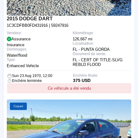
2015 DODGE DART
1C3CDFBB0FD431916
| 59247916
Vendeur:
Kilométrage:
Assurance
126,667 mi
Localisation:
Insurance
Dommages:
FL - PUNTA GORDA
Document de vente:
Water/flood
Type:
FL - CERT OF TITLE-SLVG
REBLD FLOOD
Enhanced Vehicle
Enchère finale:
Sun 23 Aug 1970, 12:00
375 USD
Enchère terminée
Ce véhicule a été vendu
Copart