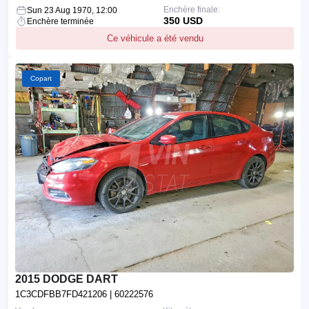
Enchère finale:
Sun 23 Aug 1970, 12:00
350 USD
Enchère terminée
Ce véhicule a été vendu
Copart
2015 DODGE DART
1C3CDFBB7FD421206
| 60222576