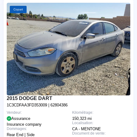
Copart
2015 DODGE DART
1C3CDFAA3FD353009
| 62804386
Vendeur:
Kilométrage:
Assurance
150,323 mi
Localisation:
Insurance company
Dommages:
CA - MENTONE
Document de vente:
Rear End | Side