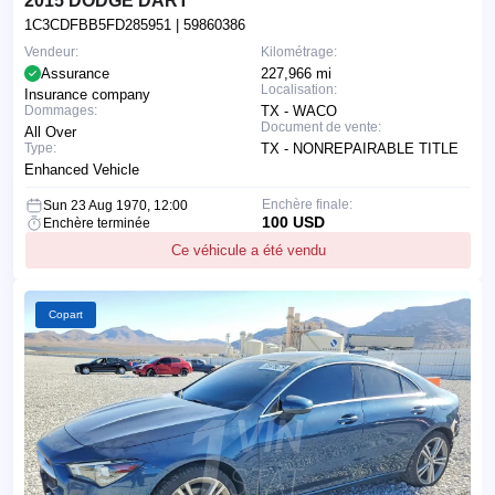
2015 DODGE DART
1C3CDFBB5FD285951
| 59860386
Vendeur:
Kilométrage:
Assurance
227,966 mi
Localisation:
Insurance company
Dommages:
TX - WACO
Document de vente:
All Over
Type:
TX - NONREPAIRABLE TITLE
Enhanced Vehicle
Enchère finale:
Sun 23 Aug 1970, 12:00
100 USD
Enchère terminée
Ce véhicule a été vendu
Copart