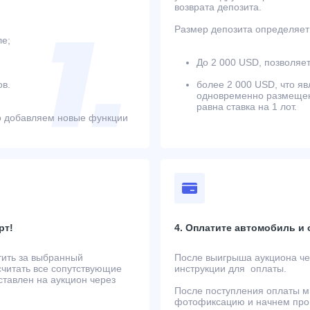
возврата депозита.
Размер депозита определяет 
ле;
До 2 000 USD, позволяет
в.
более 2 000 USD, что яв
одновременно размещенн
равна ставка на 1 лот.
о добавляем новые функции
рт!
4. Оплатите автомобиль и
тить за выбранный
После выигрыша аукциона чер
считать все сопутствующие
инструкции для оплаты.
ставлен на аукцион через
После поступления оплаты м
фотофиксацию и начнем проц