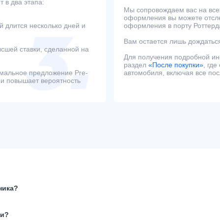
 в два этапа:
Мы сопровождаем вас на всех
оформления вы можете отсле
й длится несколько дней и
оформления в порту Роттерд
Вам остается лишь дождаться
сшей ставки, сделанной на
Для получения подробной и
раздел
«После покупки»
, гд
имальное предложение Pre-
автомобиля, включая все по
 и повышает вероятность
ника?
ки?