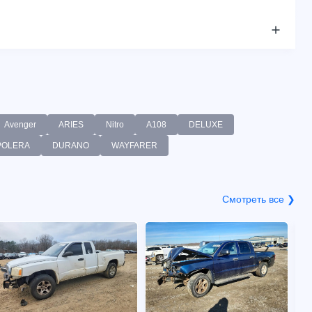
Avenger
ARIES
Nitro
A108
DELUXE
POLERA
DURANO
WAYFARER
Смотреть все ❯