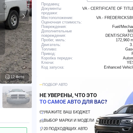
Продавец:
VA - CERTIFICATE OF TITLE
Документы
продажи:
Местоположение:
VA - FREDERICKS
Оценочная стоимость:
Повреждения:
Fuel/Mechan
Дополнительные
MI
повреждения:
DENT/SCRAT
172,960 
Пробег, миль:
Двигатель:
3
Топливо:
Gaso
Привод:
Коробка передач:
Autom
YE
Ключи:
Enhanced Vehic
Код запуска:
12 Фото
ПОДБОР АВТО
НЕ УВЕРЕНЫ, ЧТО ЭТО
ТО САМОЕ АВТО ДЛЯ ВАС?
УКАЖИТЕ ВАШ БЮДЖЕТ
ВЫБОР МАРКИ И МОДЕЛИ
20 ПОДХОДЯЩИХ АВТО