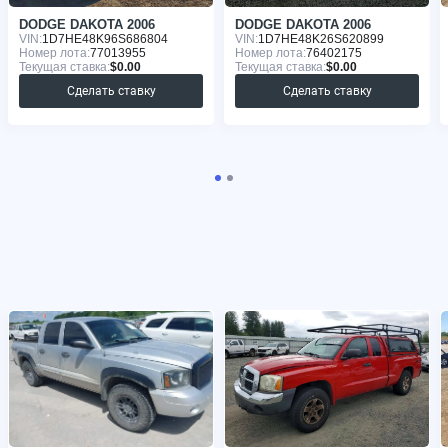
DODGE DAKOTA 2006
DODGE DAKOTA 2006
VIN:
1D7HE48K96S686804
VIN:
1D7HE48K26S620899
Номер лота:
77013955
Номер лота:
76402175
Текущая ставка:
$0.00
Текущая ставка:
$0.00
Сделать ставку
Сделать ставку