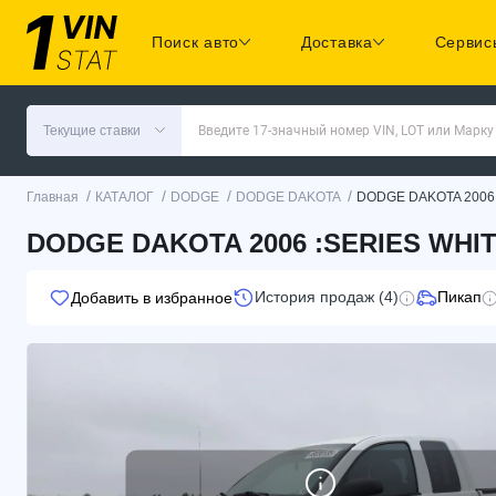
Поиск авто
Доставка
Сервис
Текущие ставки
Введите 17-значный номер VIN, LOT или Марку
/
/
/
/
Главная
КАТАЛОГ
DODGE
DODGE DAKOTA
DODGE DAKOTA 2006
DODGE DAKOTA 2006 :SERIES WHITE
История продаж (4)
Пикап
Добавить в избранное