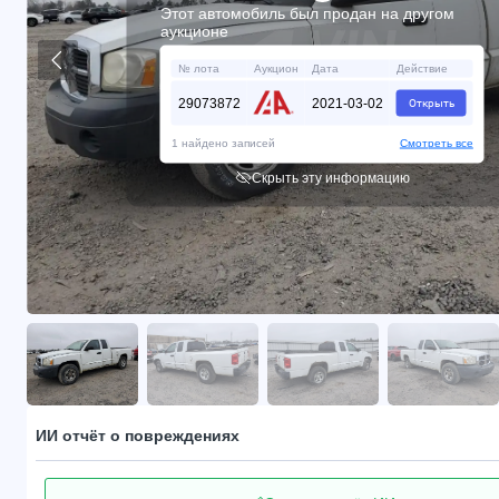
Этот автомобиль был продан на другом
аукционе
№ лота
Аукцион
Дата
Действие
29073872
2021-03-02
Открыть
1 найдено записей
Смотреть все
Скрыть эту информацию
ИИ отчёт о повреждениях