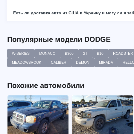
Есть ли доставка авто из США в Украину и могу ли я за
Популярные модели DODGE
W-SERIES
MONACO
B300
2T
B10
ROADSTER
MEADOWBROOK
CALIBER
DEMON
MIRADA
HELL
Похожие автомобили