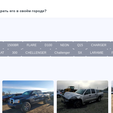
брать его в своём городе?
1500BR
FLARE
D100
NEON
Q15
CHARGER
CAT
300
CHELLENGER
Challenger
SX
LARAMIE