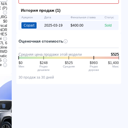
N/A
 (P)
История продаж (1)
BURG
Аукцион
Дата
Финальная ставка
Статус
$0
ical
Copart
2025-03-19
$400.00
Sold
NOR
CHES
mi
Оценочная стоимость
.7L 6
line
RWD
Средняя цена продажи этой модели
$525
atic
S
$0
$248
$525
$993
$1,400
le
Мин
Редко
Средняя
Редко
Макс
дешевле
дороже
30 продаж за 30 дней