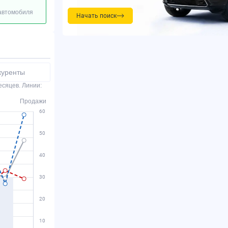
 автомобиля
Начать поиск
куренты
есяцев. Линии:
Продажи