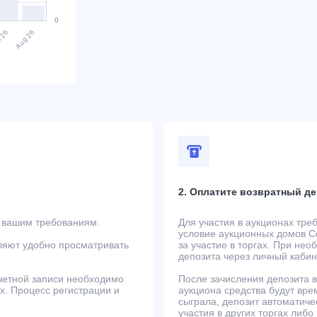
2. Оплатите возвратный де
т вашим требованиям.
Для участия в аукционах тре
условие аукционных домов Co
ляют удобно просматривать
за участие в торгах. При не
депозита через личный кабин
учетной записи необходимо
После зачисления депозита в
ах. Процесс регистрации и
аукциона средства будут вре
сыграла, депозит автоматиче
участия в других торгах либо