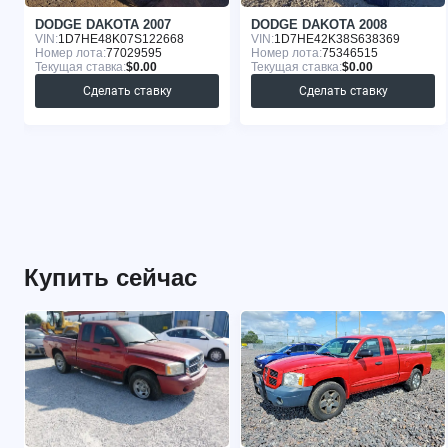
DODGE DAKOTA 2007
DODGE DAKOTA 2008
VIN:
1D7HE48K07S122668
VIN:
1D7HE42K38S638369
Номер лота:
77029595
Номер лота:
75346515
Текущая ставка:
$0.00
Текущая ставка:
$0.00
Сделать ставку
Сделать ставку
Купить сейчас