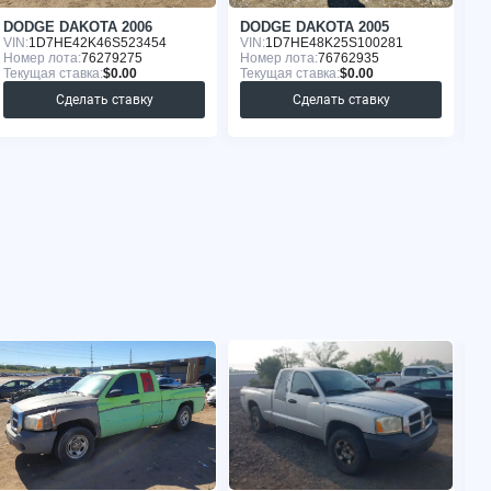
DODGE DAKOTA 2006
DODGE DAKOTA 2005
D
VIN:
1D7HE42K46S523454
VIN:
1D7HE48K25S100281
VI
Номер лота:
76279275
Номер лота:
76762935
Но
Текущая ставка:
$0.00
Текущая ставка:
$0.00
Те
Сделать ставку
Сделать ставку