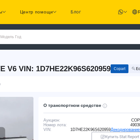
ы
Центр помощи
Блог
 Модель Год
 V6 VIN: 1D7HE22K96S620959
Copart
Ес
О транспортном средстве
Аукцион:
COP
Номер лота:
4903
VIN:
1D7HE22K96S620959
Декодирование
Купить Stat Report