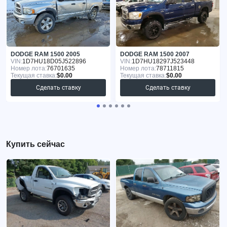
DODGE RAM 1500 2005
DODGE RAM 1500 2007
VIN:
1D7HU18D05J522896
VIN:
1D7HU18297J523448
Номер лота:
76701635
Номер лота:
78711815
Текущая ставка:
$0.00
Текущая ставка:
$0.00
Сделать ставку
Сделать ставку
Купить сейчас