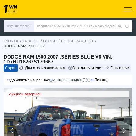
Текущие ставки
Введите 17-значный номер VIN, LOT или Марку Модель Год
/
/
/
/
Главная
КАТАЛОГ
DODGE
DODGE RAM 1500
DODGE RAM 1500 2007
DODGE RAM 1500 2007 :SERIES BLUE V8 VIN:
1D7HU18267S179667
Copart
Двигатель запускается
Заводится и едет
Есть ключи
История продаж (1)
Пикап
Добавить в избранное
Аукцион завершен