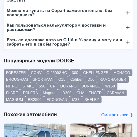
Можно ли купить на Copart самостоятельно, без
посредника?
Как пользоваться калькулятором доставки и
растаможки?
Есть ли доставка авто из США в Украину и могу ли я
забрать его в своём городе?
Популярные модели DODGE
FORESTER
CONV
C-2500SHC
300
CHELLENGER
MONACO
BROUGHAM
SPORTMAN
Q15
Caliber
D50
RAMCHARGER
NITRO
STAKE
550
CP
DURANO
DURANGO
W150
FLARE
POLERA
Magnum
D300
CHALLENGER
CARAVAN
MAGNUM
BR2500
ECONOVAN
M37
SHELBY
Похожие автомобили
Смотреть все ❯