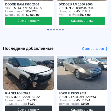
DODGE RAM 1500 2006
DODGE RAM 1500 2005
VIN:
1D7HU16N86J244200
VIN:
1D7HA18N95J506469
Номер лота:
45659326
Номер лота:
45581682
Купить сейчас:
$2 600.00
Купить сейчас:
$675.00
Сделать ставку
Сделать ставку
Последние добавленные
Смотреть все ❯
KIA SELTOS 2023
FORD FUSION 2011
VIN:
KNDEU2AAXP7398218
VIN:
3FAHP0JGXBR329663
Номер лота:
45712833
Номер лота:
45831274
Текущая ставка:
$0.00
Текущая ставка:
$0.00
Сделать ставку
Сделать ставку