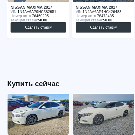
NISSAN MAXIMA 2017
NISSAN MAXIMA 2017
VIN:
1N4AA6AP9HC382951
VIN:
1N4AA6AP4HC426483
Номер лота:
76460205
Номер лота:
78473485
Текущая ставка:
$0.00
Текущая ставка:
$0.00
Сделать ставку
Сделать ставку
Купить сейчас