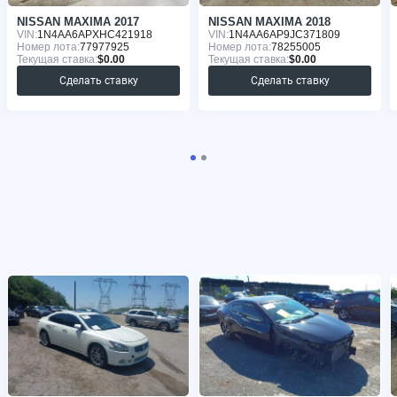
NISSAN MAXIMA 2017
NISSAN MAXIMA 2018
VIN:
1N4AA6APXHC421918
VIN:
1N4AA6AP9JC371809
Номер лота:
77977925
Номер лота:
78255005
Текущая ставка:
$0.00
Текущая ставка:
$0.00
Сделать ставку
Сделать ставку