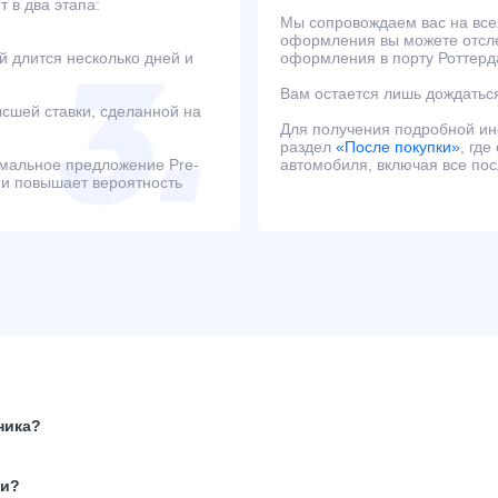
 в два этапа:
Мы сопровождаем вас на всех
оформления вы можете отсле
й длится несколько дней и
оформления в порту Роттерд
Вам остается лишь дождаться
сшей ставки, сделанной на
Для получения подробной и
раздел
«После покупки»
, гд
имальное предложение Pre-
автомобиля, включая все по
 и повышает вероятность
ника?
ки?