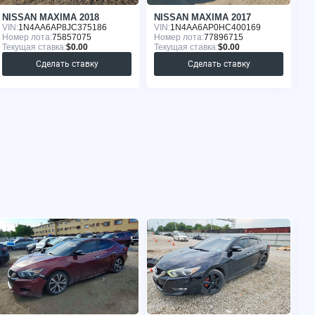
NISSAN MAXIMA 2018
NISSAN MAXIMA 2017
N
VIN:
1N4AA6AP8JC375186
VIN:
1N4AA6AP0HC400169
VI
Номер лота:
75857075
Номер лота:
77896715
Но
Текущая ставка:
$0.00
Текущая ставка:
$0.00
Те
Сделать ставку
Сделать ставку