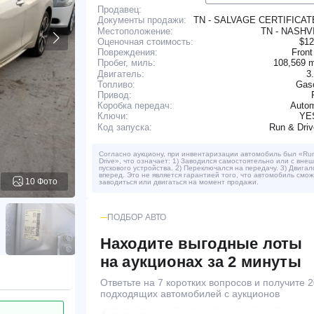
Продавец:
TN - SALVAGE CERTIFICA
Документы продажи:
Местоположение:
TN - NASHV
Оценочная стоимость:
$12
Повреждения:
Front
108,569 
Пробег, миль:
Двигатель:
3
Топливо:
Gaso
Привод:
Коробка передач:
Autom
YE
Ключи:
Run & Dri
Код запуска:
Согласно аукциону, при инвентаризации автомобиль был «Ru
Drive», что означает: 1) Заводился самостоятельно или с вне
пускового устройства. 2) Переключался на передачу. 3) Двигал
вперед. Это не является гарантией того, что автомобиль смо
10 Фото
заводиться или двигаться на момент продажи.
ПОДБОР АВТО
Находите выгодные лоты
на аукционах за 2 минуты
Ответьте на 7 коротких вопросов и получите 2
подходящих автомобилей с аукционов