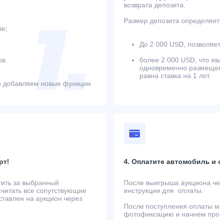
возврата депозита.
Размер депозита определяет 
ле;
До 2 000 USD, позволяет
в.
более 2 000 USD, что яв
одновременно размещенн
равна ставка на 1 лот.
о добавляем новые функции
рт!
4. Оплатите автомобиль и
тить за выбранный
После выигрыша аукциона чер
считать все сопутствующие
инструкции для оплаты.
ставлен на аукцион через
После поступления оплаты м
фотофиксацию и начнем проц