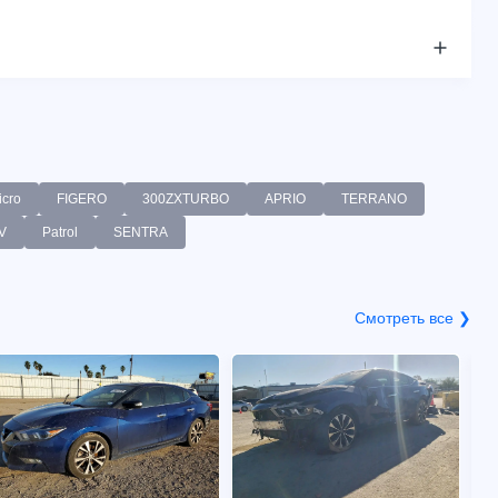
icro
FIGERO
300ZXTURBO
APRIO
TERRANO
V
Patrol
SENTRA
Смотреть все ❯