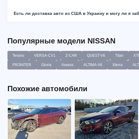
Есть ли доставка авто из США в Украину и могу ли я за
Популярные модели NISSAN
Terano
VERSA-CV1
Z-CAR
QUEST-V6
Titan
XT
FRONITER
Gloria
Axxess
ALTIMA-V6
Xterra
ALT
Похожие автомобили