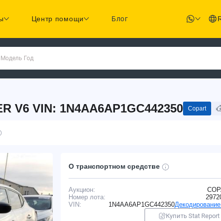
ы
Центр помощи
Блог
 Модель Год
ER V6 VIN: 1N4AA6AP1GC442350
Copart
О транспортном средстве
Аукцион:
COP
Номер лота:
2972
VIN:
1N4AA6AP1GC442350
Декодирование
Купить Stat Report