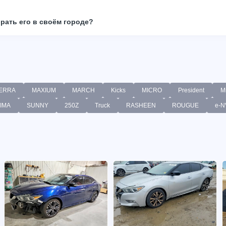
брать его в своём городе?
ERRA
MAXIUM
MARCH
Kicks
MICRO
President
M
IMA
SUNNY
250Z
Truck
RASHEEN
ROUGUE
e-N