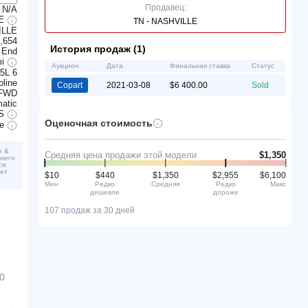
Продавец:
N/A
TE
TN - NASHVILLE
ILLE
,654
История продаж (1)
 End
mi
Аукцион
Дата
Финальная ставка
Статус
.5L 6
line
Copart
2021-03-08
$6 400.00
Sold
FWD
atic
S
Оценочная стоимость
ve
n &
Средняя цена продажи этой модели
$1,350
шнего
ся
жет
$10
$440
$1,350
$2,955
$6,100
Мин
Редко
Средняя
Редко
Макс
дешевле
дороже
107 продаж за 30 дней
0