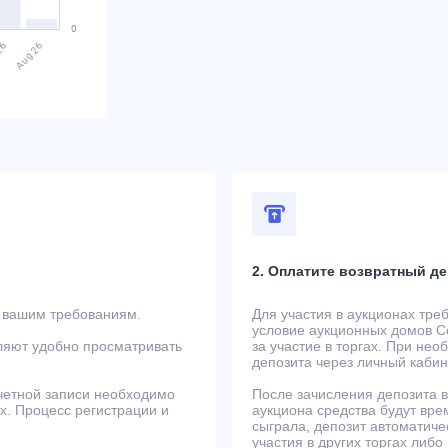
2. Оплатите возвратный де
т вашим требованиям.
Для участия в аукционах тре
условие аукционных домов Co
ляют удобно просматривать
за участие в торгах. При не
депозита через личный кабин
учетной записи необходимо
После зачисления депозита в
ах. Процесс регистрации и
аукциона средства будут вре
сыграла, депозит автоматиче
участия в других торгах либо