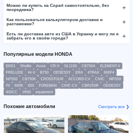
Можно ли купить на Copart самостоятельно, без
посредника?
Как пользоваться калькулятором доставки и
растаможки?
Есть ли доставка авто из США в Украину и могу ли я
забрать его в своём городе?
Популярные модели HONDA
ENS1
Shuttle
Acura
CR-V
GL1100
CB750A
ELEMENT-4
PRELUDE
Hr-V
B750
ODSESSY
ERA
4TRAX
600F4
NPS50
CB750K
CROSSTOUR
ACCORD-CV
CIVIC
MPS50
Fit
600K
650
FOREMAN
CIVIC-CV
CBR250R
ODDESSY
400CC
V650
equipment
Похожие автомобили
Смотреть все ❯