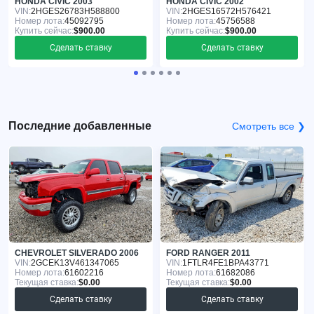
HONDA CIVIC 2003
HONDA CIVIC 2002
VIN:
2HGES26783H588800
VIN:
2HGES16572H576421
Номер лота:
45092795
Номер лота:
45756588
Купить сейчас:
$900.00
Купить сейчас:
$900.00
Сделать ставку
Сделать ставку
Последние добавленные
Смотреть все ❯
CHEVROLET SILVERADO 2006
FORD RANGER 2011
VIN:
2GCEK13V461347065
VIN:
1FTLR4FE1BPA43771
Номер лота:
61602216
Номер лота:
61682086
Текущая ставка:
$0.00
Текущая ставка:
$0.00
Сделать ставку
Сделать ставку