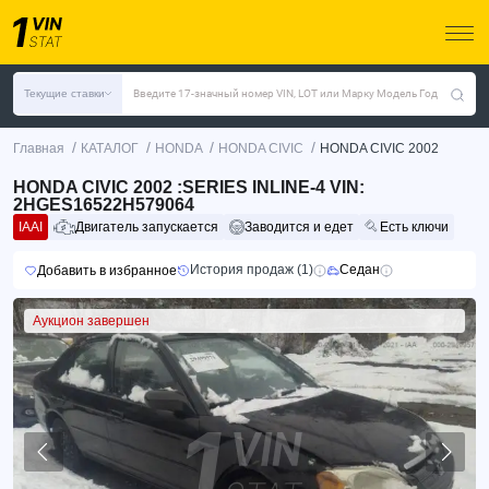
Текущие ставки
Введите 17-значный номер VIN, LOT или Марку Модель Год
/
/
/
/
Главная
КАТАЛОГ
HONDA
HONDA CIVIC
HONDA CIVIC 2002
HONDA CIVIC 2002 :SERIES INLINE-4 VIN:
2HGES16522H579064
IAAI
Двигатель запускается
Заводится и едет
Есть ключи
История продаж (1)
Седан
Добавить в избранное
Аукцион завершен