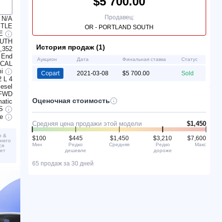
$5 700.00
Продавец:
N/A
ITLE
OR - PORTLAND SOUTH
TE
OUTH
История продаж (1)
,352
 End
Аукцион
Дата
Финальная ставка
Статус
CAL
mi
Copart
2021-03-08
$5 700.00
Sold
2 L 4
iesel
FWD
Оценочная стоимость
atic
S
ve
Средняя цена продажи этой модели
$1,450
n &
$100
$445
$1,450
$3,210
$7,600
шнего
Мин
Редко
Средняя
Редко
Макс
ся
дешевле
дороже
жет
65 продаж за 30 дней