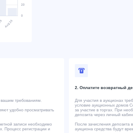
2. Оплатите возвратный де
т вашим требованиям.
Для участия в аукционах тре
условие аукционных домов Co
ляют удобно просматривать
за участие в торгах. При не
депозита через личный кабин
учетной записи необходимо
После зачисления депозита в
ах. Процесс регистрации и
аукциона средства будут вре