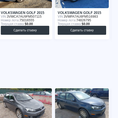
VOLKSWAGEN GOLF 2015
VOLKSWAGEN GOLF 2015
V
VIN:
3VWCA7AU9FM507115
VIN:
3VWFA7AU8FM516983
VI
Номер лота:
75016555
Номер лота:
74826795
Но
Текущая ставка:
$0.00
Текущая ставка:
$0.00
Те
Сделать ставку
Сделать ставку