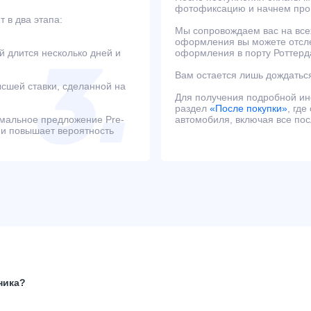
фотофиксацию и начнем проц
 в два этапа:
Мы сопровождаем вас на всех
оформления вы можете отсле
й длится несколько дней и
оформления в порту Роттерд
Вам остается лишь дождаться
сшей ставки, сделанной на
Для получения подробной и
раздел
«После покупки»
, гд
имальное предложение Pre-
автомобиля, включая все по
 и повышает вероятность
ника?