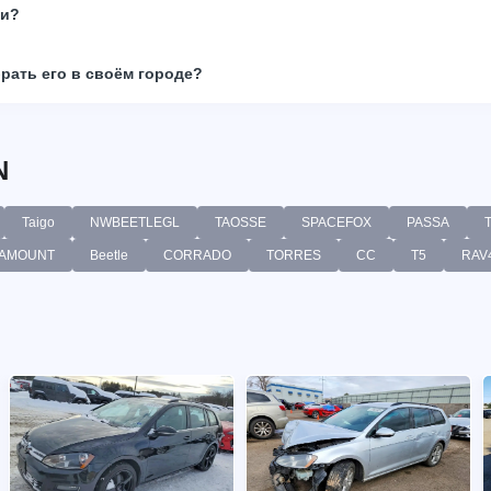
ки?
брать его в своём городе?
N
Taigo
NWBEETLEGL
TAOSSE
SPACEFOX
PASSA
AMOUNT
Beetle
CORRADO
TORRES
CC
T5
RAV