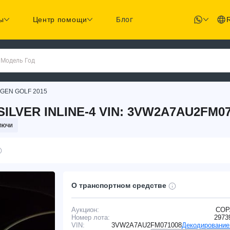
ы
Центр помощи
Блог
 Модель Год
GEN GOLF 2015
ILVER INLINE-4 VIN: 3VW2A7AU2FM07
лючи
О транспортном средстве
Аукцион:
COP
Номер лота:
2973
VIN:
3VW2A7AU2FM071008
Декодирование