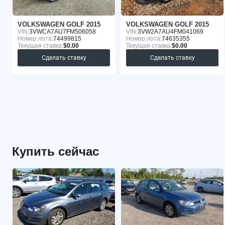
VOLKSWAGEN GOLF 2015
VOLKSWAGEN GOLF 2015
VIN:
3VWCA7AU7FM506058
VIN:
3VW2A7AU4FM041069
Номер лота:
74499815
Номер лота:
74635355
Текущая ставка:
$0.00
Текущая ставка:
$0.00
Сделать ставку
Сделать ставку
Купить сейчас