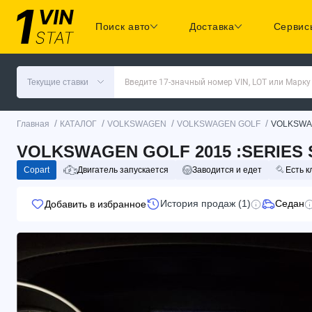
Поиск авто
Доставка
Сервис
Текущие ставки
Введите 17-значный номер VIN, LOT или Марку
/
/
/
/
Главная
КАТАЛОГ
VOLKSWAGEN
VOLKSWAGEN GOLF
VOLKSWA
VOLKSWAGEN GOLF 2015 :SERIES S
Copart
Двигатель запускается
Заводится и едет
Есть к
История продаж (1)
Седан
Добавить в избранное