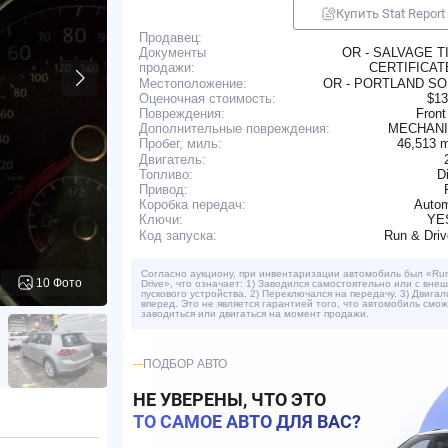
Купить Stat Report
Продавец:
OR - SALVAGE T
Документы
CERTIFICA
продажи:
Местоположение:
OR - PORTLAND S
Оценочная стоимость:
$13
Повреждения:
Front
Дополнительные повреждения:
MECHANI
46,513 
Пробег, миль:
Двигатель:
Топливо:
D
Привод:
Коробка передач:
Autom
YE
Ключи:
Run & Dri
Код запуска:
Согласно аукциону, при инвентаризации автомобиль был «Ru
10 Фото
Drive», что означает: 1) Заводился самостоятельно или с вне
пускового устройства. 2) Переключался на передачу. 3) Двигал
вперед. Это не является гарантией того, что автомобиль смо
заводиться или двигаться на момент продажи.
ПОДБОР АВТО
НЕ УВЕРЕНЫ, ЧТО ЭТО
ТО САМОЕ АВТО ДЛЯ ВАС?