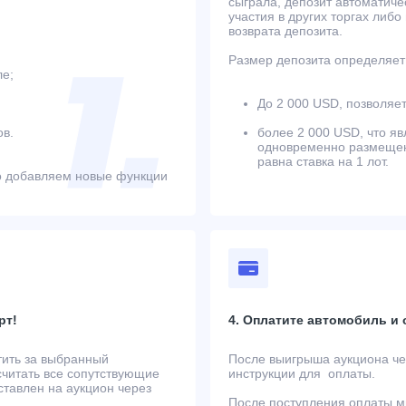
сыграла, депозит автоматиче
участия в других торгах либо
возврата депозита.
Размер депозита определяет 
ле;
До 2 000 USD, позволяет
в.
более 2 000 USD, что яв
одновременно размещенн
равна ставка на 1 лот.
о добавляем новые функции
рт!
4. Оплатите автомобиль и
тить за выбранный
После выигрыша аукциона чер
считать все сопутствующие
инструкции для оплаты.
ставлен на аукцион через
После поступления оплаты м