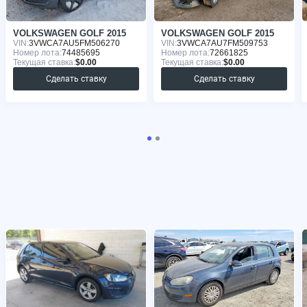
VOLKSWAGEN GOLF 2015
VOLKSWAGEN GOLF 2015
VIN:
3VWCA7AU5FM506270
VIN:
3VWCA7AU7FM509753
Номер лота:
74485695
Номер лота:
72661825
Текущая ставка:
$0.00
Текущая ставка:
$0.00
Сделать ставку
Сделать ставку