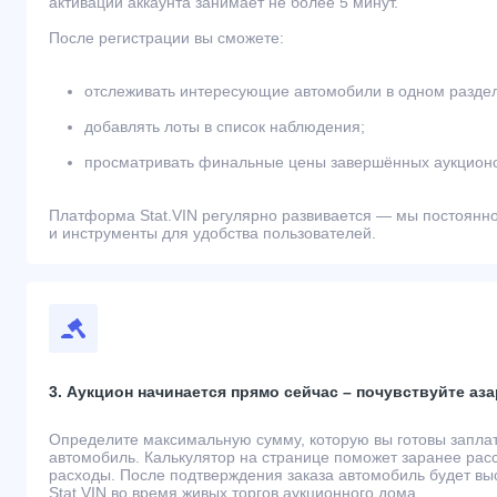
активации аккаунта занимает не более 5 минут.
После регистрации вы сможете:
отслеживать интересующие автомобили в одном разде
добавлять лоты в список наблюдения;
просматривать финальные цены завершённых аукционо
Платформа Stat.VIN регулярно развивается — мы постоянн
и инструменты для удобства пользователей.
3. Аукцион начинается прямо сейчас – почувствуйте аза
Определите максимальную сумму, которую вы готовы запла
автомобиль. Калькулятор на странице поможет заранее рас
расходы. После подтверждения заказа автомобиль будет вы
Stat.VIN во время живых торгов аукционного дома.