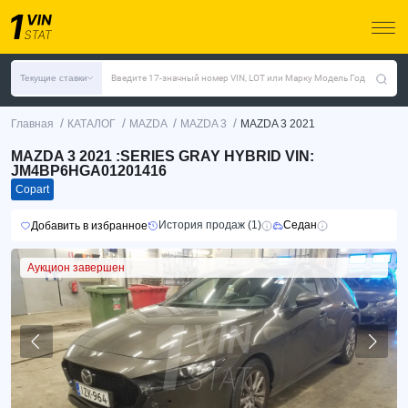
Текущие ставки
Введите 17-значный номер VIN, LOT или Марку Модель Год
/
/
/
/
Главная
КАТАЛОГ
MAZDA
MAZDA 3
MAZDA 3 2021
MAZDA 3 2021 :SERIES GRAY HYBRID VIN:
JM4BP6HGA01201416
Copart
История продаж (1)
Седан
Добавить в избранное
Аукцион завершен