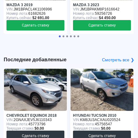
MAZDA 3 2019
MAZDA 3 2023
VIN:
JM1BPACL4K1106996
VIN:
JM1BPAKM8P1616642
Номер лота:
61682626
Номер лота:
59256726
Купить сейчас:
$2 691.00
Купить сейчас:
$4 450.00
Сделать ставку
Сделать ставку
Последние добавленные
Смотреть все ❯
CHEVROLET EQUINOX 2018
HYUNDAI TUCSON 2010
VIN:
2GNAXJEV5J6110343
VIN:
KM8JU3ACXAU020524
Номер лота:
45773796
Номер лота:
45756547
Текущая ставка:
$0.00
Текущая ставка:
$0.00
Сделать ставку
Сделать ставку