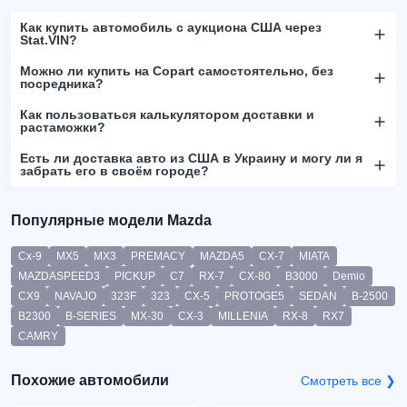
Как купить автомобиль с аукциона США через
Stat.VIN?
Можно ли купить на Copart самостоятельно, без
посредника?
Как пользоваться калькулятором доставки и
растаможки?
Есть ли доставка авто из США в Украину и могу ли я
забрать его в своём городе?
Популярные модели Mazda
Cx-9
MX5
MX3
PREMACY
MAZDA5
CX-7
MIATA
MAZDASPEED3
PICKUP
C7
RX-7
CX-80
B3000
Demio
CX9
NAVAJO
323F
323
CX-5
PROTOGE5
SEDAN
B-2500
B2300
B-SERIES
MX-30
CX-3
MILLENIA
RX-8
RX7
CAMRY
Похожие автомобили
Смотреть все ❯