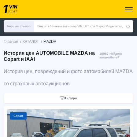
Текущие ставки
Введите 17-значный номер VIN, LOT или Марку Модель Год
/
/
Главная
КАТАЛОГ
MAZDA
История цен AUTOMOBILE MAZDA на
10987 Найдено
автомобилей
Copart и IAAI
История цен, повреждений и фото автомобилей MAZDA
со страховых автоаукционов
Фильтры
Copart