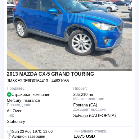
2013 MAZDA CX-5 GRAND TOURING
JM3KE2DE8D0164413
| 44831055
Продавец:
Пробег:
Страховая компания
236,210 mi
Местоположение:
Mercury insurance
Повреждение:
Fontana (CA)
Документ продажи:
All Over
Тип:
Salvage (CALIFORNIA)
Stationary
Финальная ставка:
Sun 23 Aug 1970, 12:00
1,675 USD
Аукцион завершен