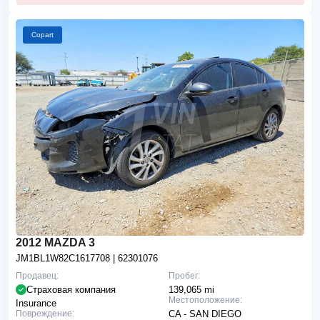
Copart
2012 MAZDA 3
JM1BL1W82C1617708
| 62301076
Продавец:
Пробег:
Страховая компания
139,065 mi
Местоположение:
Insurance
Повреждение:
CA - SAN DIEGO