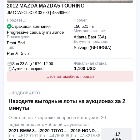
2012 MAZDA MAZDA5 TOURING
JM1CW2CL3C0133790
| 45590662
Продавец:
Пробег:
Страховая компания
156,521 mi
Местоположение:
Progressive casualty insurance
Повреждение:
Atlanta East (GA)
Документ продажи:
Front End
Тип:
Salvage (GEORGIA)
Run & Drive
Финальная ставка:
Sun 23 Aug 1970, 12:00
1,100 USD
Аукцион завершен
Этот автомобиль продан
ПОДБОР АВТО
Находите выгодные лоты
на аукционах за 2
минуты
Ответьте на 7 коротких вопросов и получите 20
подходящих автомобилей с аукционов
IAAI
РЕКОМЕНДУЕМ
2021 BMW 330I
IAAI
2020 TOYOTA RAV4
Copart
2019 HONDA ACCORD
+17
Лот: 45129191
Лот: 44760899
Лот: 41821536
ещё