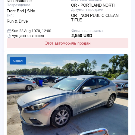
Non-insurance
Повреждение:
OR - PORTLAND NORTH
Документ продажи:
Front End | Side
Тип:
OR - NON PUBLIC CLEAN
TITLE
Run & Drive
Финальная ставка:
Sun 23 Aug 1970, 12:00
2,550 USD
Аукцион завершен
Этот автомобиль продан
Copart