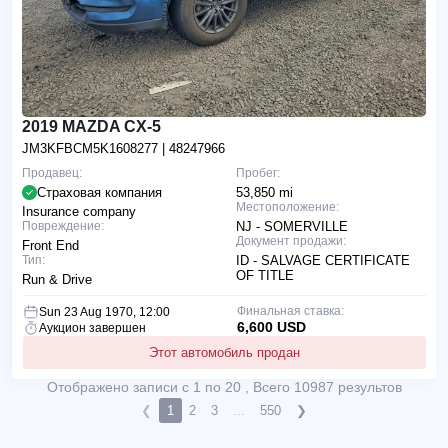
2019 MAZDA CX-5
JM3KFBCM5K1608277
| 48247966
Продавец:
Пробег:
Страховая компания
53,850 mi
Местоположение:
Insurance company
Повреждение:
NJ - SOMERVILLE
Документ продажи:
Front End
Тип:
ID - SALVAGE CERTIFICATE
OF TITLE
Run & Drive
Финальная ставка:
Sun 23 Aug 1970, 12:00
6,600 USD
Аукцион завершен
Этот автомобиль продан
Отображено записи с 1 по 20 , Всего 10987 результов
❮
1
2
3
...
550
❯