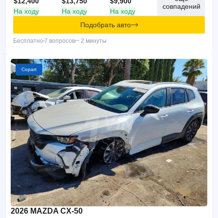
$12,400
$13,750
$9,900
совпадений
На ходу
На ходу
На ходу
Подобрать авто
Бесплатно
7 вопросов
~ 2 минуты
Copart
2026 MAZDA CX-50