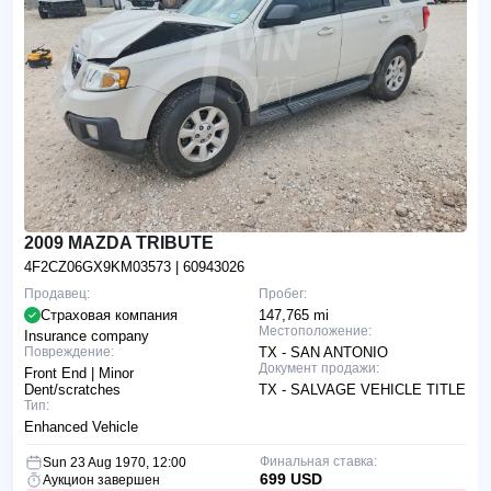
2009 MAZDA TRIBUTE
4F2CZ06GX9KM03573
| 60943026
Продавец:
Пробег:
Страховая компания
147,765 mi
Местоположение:
Insurance company
Повреждение:
TX - SAN ANTONIO
Документ продажи:
Front End | Minor
Dent/scratches
TX - SALVAGE VEHICLE TITLE
Тип:
Enhanced Vehicle
Финальная ставка:
Sun 23 Aug 1970, 12:00
699 USD
Аукцион завершен