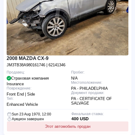
2008 MAZDA CX-9
JM3TB38A980161746
| 62141346
Продавец:
Пробег:
Страховая компания
N/A
Местоположение:
Insurance
Повреждение:
PA - PHILADELPHIA
Документ продажи:
Front End | Side
Тип:
PA - CERTIFICATE OF
SALVAGE
Enhanced Vehicle
Финальная ставка:
Sun 23 Aug 1970, 12:00
400 USD
Аукцион завершен
Этот автомобиль продан