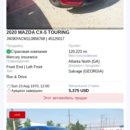
2020 MAZDA CX-5 TOURING
JM3KFACM1L0856768
| 45125017
Продавец:
Пробег:
Страховая компания
120,223 mi
Местоположение:
Mercury insurance
Повреждение:
Atlanta North (GA)
Документ продажи:
Front End | Left Front
Тип:
Salvage (GEORGIA)
Run & Drive
Финальная ставка:
Sun 23 Aug 1970, 12:00
5,375 USD
Аукцион завершен
Этот автомобиль продан
IAAI