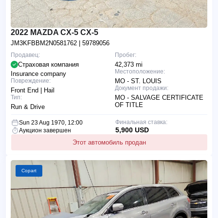
2022 MAZDA CX-5 CX-5
JM3KFBBM2N0581762
| 59789056
Продавец:
Пробег:
Страховая компания
42,373 mi
Местоположение:
Insurance company
Повреждение:
MO - ST. LOUIS
Документ продажи:
Front End | Hail
Тип:
MO - SALVAGE CERTIFICATE
OF TITLE
Run & Drive
Финальная ставка:
Sun 23 Aug 1970, 12:00
5,900 USD
Аукцион завершен
Этот автомобиль продан
Copart