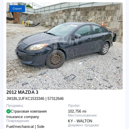
Copart
2012 MAZDA 3
JM1BL1UFXC1533346
| 57312646
Продавец:
Пробег:
Страховая компания
102,756 mi
Местоположение:
Insurance company
Повреждение:
KY - WALTON
Документ продажи:
Fuel/mechanical | Side