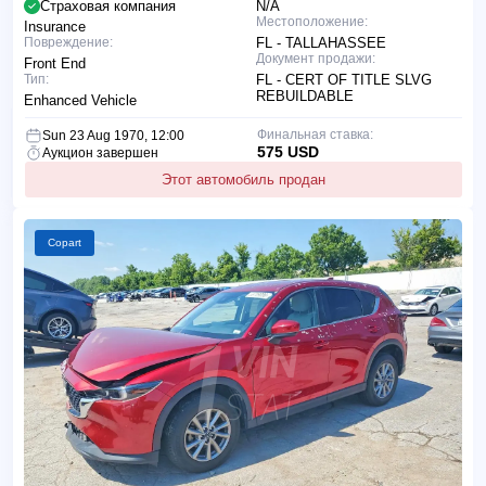
Страховая компания
N/A
Местоположение:
Insurance
Повреждение:
FL - TALLAHASSEE
Документ продажи:
Front End
Тип:
FL - CERT OF TITLE SLVG
REBUILDABLE
Enhanced Vehicle
Финальная ставка:
Sun 23 Aug 1970, 12:00
575 USD
Аукцион завершен
Этот автомобиль продан
Copart