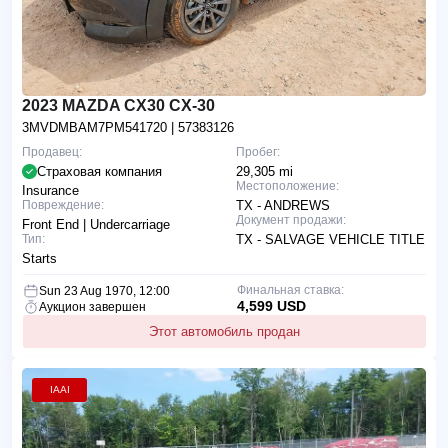
2023 MAZDA CX30 CX-30
3MVDMBAM7PM541720
| 57383126
Продавец:
Пробег:
Страховая компания
29,305 mi
Местоположение:
Insurance
Повреждение:
TX - ANDREWS
Документ продажи:
Front End | Undercarriage
Тип:
TX - SALVAGE VEHICLE TITLE
Starts
Финальная ставка:
Sun 23 Aug 1970, 12:00
4,599 USD
Аукцион завершен
Этот автомобиль продан
IAAI