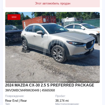
Этот автомобиль продан
IAAI
2024 MAZDA CX-30 2.5 S PREFERRED PACKAGE
3MVDMBCM4RM630449
| 45665068
Повреждение:
Пробег:
Rear End | Rear
38,174 mi
Тип:
Местоположение: