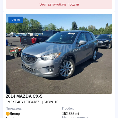
Этот автомобиль продан
Copart
2014 MAZDA CX-5
JM3KE4DY1E0347871
| 61089116
Продавец:
Пробег:
Дилер
152,835 mi
Местоположение: