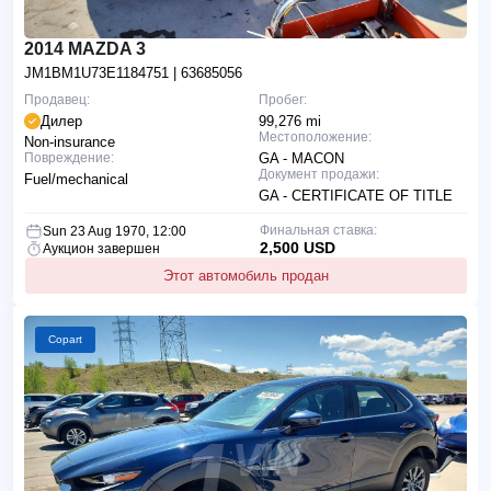
2014 MAZDA 3
JM1BM1U73E1184751
| 63685056
Продавец:
Пробег:
Дилер
99,276 mi
Местоположение:
Non-insurance
Повреждение:
GA - MACON
Документ продажи:
Fuel/mechanical
GA - CERTIFICATE OF TITLE
Финальная ставка:
Sun 23 Aug 1970, 12:00
2,500 USD
Аукцион завершен
Этот автомобиль продан
Copart