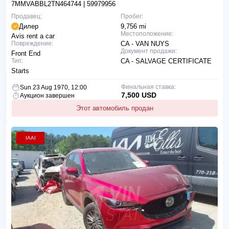
7MMVABBL2TN464744
| 59979956
Продавец:
Пробег:
Дилер
9,756 mi
Местоположение:
Avis rent a car
Повреждение:
CA - VAN NUYS
Документ продажи:
Front End
Тип:
CA - SALVAGE CERTIFICATE
Starts
Финальная ставка:
Sun 23 Aug 1970, 12:00
7,500 USD
Аукцион завершен
Этот автомобиль продан
IAAI