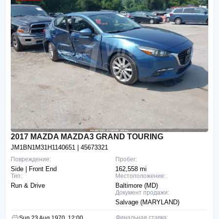
2017 MAZDA MAZDA3 GRAND TOURING
JM1BN1M31H1140651
| 45673321
Повреждение:
Пробег:
Side | Front End
162,558 mi
Тип:
Местоположение:
Run & Drive
Baltimore (MD)
Документ продажи:
Salvage (MARYLAND)
Финальная ставка:
Sun 23 Aug 1970, 12:00