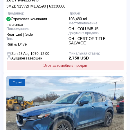
3MZBN1V72HM102590
| 63330066
Продавец:
Пробег:
Страховая компания
103,489 mi
Местоположение:
Insurance
Повреждение:
OH - COLUMBUS
Документ продажи:
Rear End | Side
Тип:
OH - CERT OF TITLE-
SALVAGE
Run & Drive
Финальная ставка:
Sun 23 Aug 1970, 12:00
2,750 USD
Аукцион завершен
Этот автомобиль продан
Copart