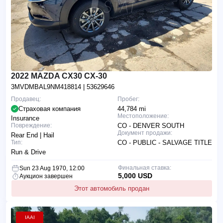
2022 MAZDA CX30 CX-30
3MVDMBAL9NM418814
| 53629646
Продавец:
Пробег:
Страховая компания
44,784 mi
Местоположение:
Insurance
Повреждение:
CO - DENVER SOUTH
Документ продажи:
Rear End | Hail
Тип:
CO - PUBLIC - SALVAGE TITLE
Run & Drive
Финальная ставка:
Sun 23 Aug 1970, 12:00
5,000 USD
Аукцион завершен
Этот автомобиль продан
IAAI