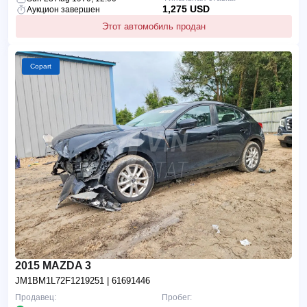
1,275 USD
Аукцион завершен
Этот автомобиль продан
Copart
2015 MAZDA 3
JM1BM1L72F1219251
| 61691446
Продавец:
Пробег: