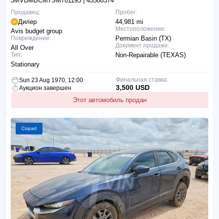
3MVDMBCM7SM781193
| 45588374
Продавец:
Пробег:
Дилер
44,981 mi
Местоположение:
Avis budget group
Повреждение:
Permian Basin (TX)
Документ продажи:
All Over
Тип:
Non-Repairable (TEXAS)
Stationary
Финальная ставка:
Sun 23 Aug 1970, 12:00
3,500 USD
Аукцион завершен
Этот автомобиль продан
Copart