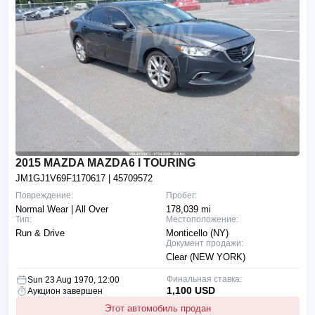
2015 MAZDA MAZDA6 I TOURING
JM1GJ1V69F1170617
| 45709572
Повреждение:
Пробег:
Normal Wear | All Over
178,039 mi
Тип:
Местоположение:
Run & Drive
Monticello (NY)
Документ продажи:
Clear (NEW YORK)
Финальная ставка:
Sun 23 Aug 1970, 12:00
1,100 USD
Аукцион завершен
Этот автомобиль продан