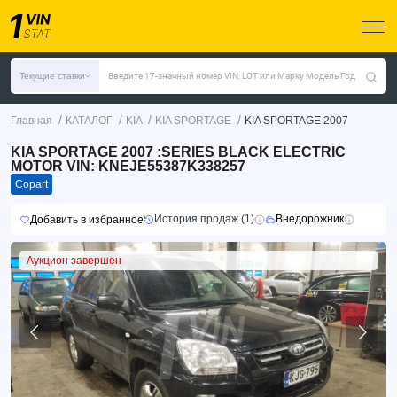
Текущие ставки
Введите 17-значный номер VIN, LOT или Марку Модель Год
/
/
/
/
Главная
КАТАЛОГ
KIA
KIA SPORTAGE
KIA SPORTAGE 2007
KIA SPORTAGE 2007 :SERIES BLACK ELECTRIC
MOTOR VIN: KNEJE55387K338257
Copart
История продаж (1)
Внедорожник
Добавить в избранное
Аукцион завершен