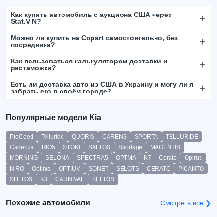
Как купить автомобиль с аукциона США через
Stat.VIN?
Можно ли купить на Copart самостоятельно, без
посредника?
Как пользоваться калькулятором доставки и
растаможки?
Есть ли доставка авто из США в Украину и могу ли я
забрать его в своём городе?
Популярные модели Kia
ProCeed
Telluride
QUORIS
CARENS
SPORTA
TELLURIDE
Cadenza
RIO5
STONI
SALTOS
Sportage
MAGENTIS
MORNING
SELONA
SPECTRA5
OPTMA
K7
Cerato
Opirus
NIRO
Optima
OPTIUM
SONET
SELOTS
CERATO
PICANTO
SLETOS
K3
CARNIVAL
SELTOS
Похожие автомобили
Смотреть все ❯