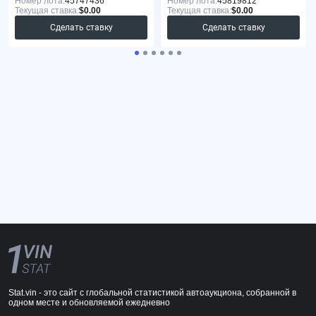
Номер лота:
45747436
Номер лота:
45819812
Текущая ставка:
$0.00
Текущая ставка:
$0.00
Сделать ставку
Сделать ставку
Stat.vin - это сайт с глобальной статистикой автоаукциона, собранной в
одном месте и обновляемой ежедневно