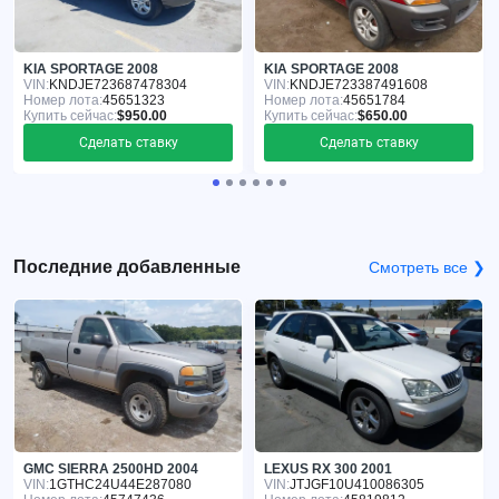
KIA SPORTAGE 2008
KIA SPORTAGE 2008
VIN:
KNDJE723687478304
VIN:
KNDJE723387491608
Номер лота:
45651323
Номер лота:
45651784
Купить сейчас:
$950.00
Купить сейчас:
$650.00
Сделать ставку
Сделать ставку
Последние добавленные
Смотреть все ❯
GMC SIERRA 2500HD 2004
LEXUS RX 300 2001
VIN:
1GTHC24U44E287080
VIN:
JTJGF10U410086305