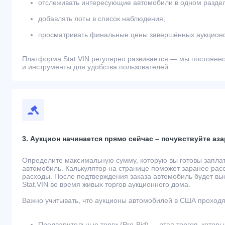
отслеживать интересующие автомобили в одном разде
добавлять лоты в список наблюдения;
просматривать финальные цены завершённых аукционо
Платформа Stat.VIN регулярно развивается — мы постоянн
и инструменты для удобства пользователей.
3. Аукцион начинается прямо сейчас – почувствуйте аза
Определите максимальную сумму, которую вы готовы запла
автомобиль. Калькулятор на странице поможет заранее рас
расходы. После подтверждения заказа автомобиль будет вы
Stat.VIN во время живых торгов аукционного дома.
Важно учитывать, что аукционы автомобилей в США проходят
Предварительные торги (Pre-Bid) — этап торгов, которы