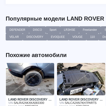
Популярные модели LAND ROVER
DEFENDER
DISCO
Sport
LR3HSE
Freelander
VELAR
DISCOVERY
EVOQUEE
VOUGE
110
Di
Похожие автомобили
LAND ROVER DISCOVERY 2018
LAND ROVER DISCOVERY 2018
VIN:
SALRA2AKXKA083300
VIN:
SALCA2AN7KH7PARTS