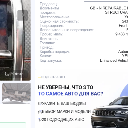
Продавец:
GB - N REPAIRABLE
Документы
STRUCTUR
продажи:
Местоположение:
Y
Оценочная стоимость:
$43
Повреждения:
Front
Дополнительные повреждения:
9,433 
Пробег, миль:
Двигатель:
Топливо:
Привод:
Коробка передач:
Autom
YE
Ключи:
Enhanced Vehic
Код запуска:
29 Фото
ПОДБОР АВТО
НЕ УВЕРЕНЫ, ЧТО ЭТО
ТО САМОЕ АВТО ДЛЯ ВАС?
УКАЖИТЕ ВАШ БЮДЖЕТ
ВЫБОР МАРКИ И МОДЕЛИ
20 ПОДХОДЯЩИХ АВТО