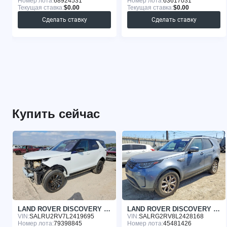
Номер лота:
68924531
Номер лота:
63617031
Текущая ставка:
$0.00
Текущая ставка:
$0.00
Сделать ставку
Сделать ставку
Купить сейчас
LAND ROVER DISCOVERY 2020
LAND ROVER DISCOVERY 2020
VIN:
SALRU2RV7L2419695
VIN:
SALRG2RV8L2428168
Номер лота:
79398845
Номер лота:
45481426