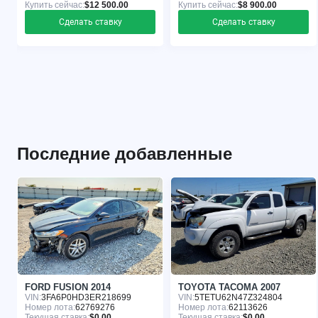
Купить сейчас:
$12 500.00
Купить сейчас:
$8 900.00
Сделать ставку
Сделать ставку
Последние добавленные
FORD FUSION 2014
TOYOTA TACOMA 2007
VIN:
3FA6P0HD3ER218699
VIN:
5TETU62N47Z324804
Номер лота:
62769276
Номер лота:
62113626
Текущая ставка:
$0.00
Текущая ставка:
$0.00