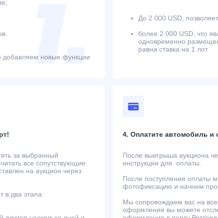
ле;
До 2 000 USD, позволяет
в.
более 2 000 USD, что яв
одновременно размещенн
равна ставка на 1 лот.
о добавляем новые функции
рт!
4. Оплатите автомобиль и
тить за выбранный
После выигрыша аукциона чер
считать все сопутствующие
инструкции для оплаты.
ставлен на аукцион через
После поступления оплаты м
фотофиксацию и начнем проц
 в два этапа:
Мы сопровождаем вас на всех
оформления вы можете отсле
й длится несколько дней и
оформления в порту Роттерд