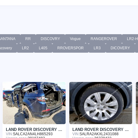
SANTANA
RR
DISCOVRY
Vogue
RANGEROVER
LR2-
scovery
LR2
L405
RROVERSPOR
LR3
DICOVERY
LAND ROVER DISCOVERY 2020
LAND ROVER DISCOVERY 2020
VIN:
SALCA2AN4LH865293
VIN:
SALRA2AKXL2431088