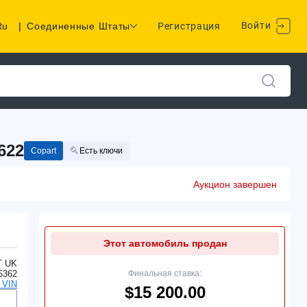
Войти
Ru
|
Соединенные Штаты
Регистрация
622
Copart
Есть ключи
Аукцион завершен
Этот автомобиль продан
T UK
6362
Финальная ставка:
 VIN
$15 200.00