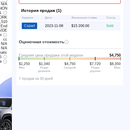
N/A
 NON
История продаж (1)
AL
ORK
Аукцион
Дата
Финальная ставка
Статус
,510
 End
Copart
2023-11-08
$15 200.00
Sold
SIDE
mi
cc
Оценочная стоимость
N/A
N/A
atic
Средняя цена продажи этой модели
$4,750
S
le
$1,250
$1,340
$4,750
$7,720
$8,350
Мин
Редко
Средняя
Редко
Макс
дешевле
дороже
7 продаж за 30 дней