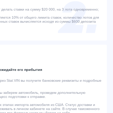
 делать ставки на сумму $20 000, на 3 лота одновременно;
ляется 10% от общего лимита ставок, количество лотов для
ых ставок вычисляется исходя из суммы $600 депозита
 ожидайте его прибытия
ез Stat.VIN вы получите банковские реквизиты и подробные
ы заберем автомобиль, проведем дополнительную
есс подготовки к отправке.
 этапах импорта автомобиля из США. Статус доставки и
живать в личном кабинете на сайте. В случае таможенного
ама все формальности мы берем на себя.