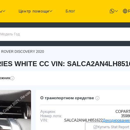
ы
Центр помощи
Блог
 Модель Год
 ROVER DISCOVERY 2020
IES WHITE CC VIN: SALCA2AN4LH851
ожник
О транспортном средстве
Аукцион:
COPAR
Номер лота:
3598
VIN:
SALCA2AN4LH851622
Декодирование
Купить Stat Report