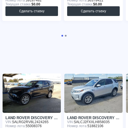
Номер лота:
39187482
Номер лота:
36378422
Текущая ставка:
$0.00
Текущая ставка:
$0.00
Сделать ставку
Сделать ставку
LAND ROVER DISCOVERY 2020
LAND ROVER DISCOVERY 2020
VIN:
SALRG2RV8L2424265
VIN:
SALCJ2FXXLH858035
Номер лота:
55008376
Номер лота:
51882106