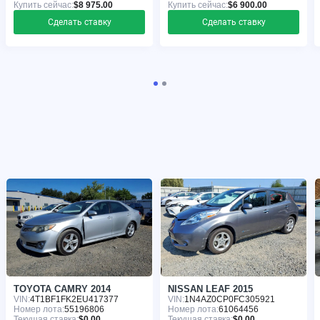
Купить сейчас:
$8 975.00
Купить сейчас:
$6 900.00
Сделать ставку
Сделать ставку
TOYOTA CAMRY 2014
NISSAN LEAF 2015
VIN:
4T1BF1FK2EU417377
VIN:
1N4AZ0CP0FC305921
Номер лота:
55196806
Номер лота:
61064456
Текущая ставка:
$0.00
Текущая ставка:
$0.00