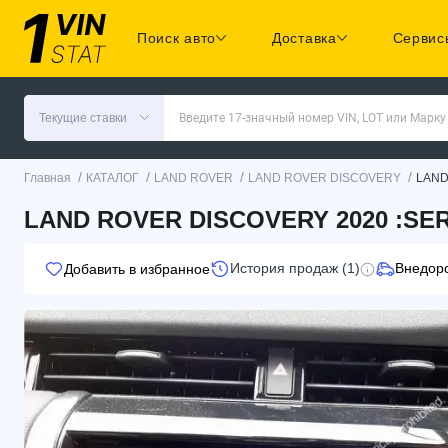
Поиск авто
Доставка
Сервис
Текущие ставки
Введите 17-значный номер VIN, LOT или Марку
/
/
/
/
Главная
КАТАЛОГ
LAND ROVER
LAND ROVER DISCOVERY
LAND
LAND ROVER DISCOVERY 2020 :SER
История продаж (1)
Внедор
Добавить в избранное