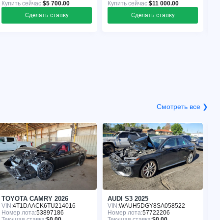
Купить сейчас:
$5 700.00
Купить сейчас:
$11 000.00
Ку
Сделать ставку
Сделать ставку
Смотреть все ❯
TOYOTA CAMRY 2026
AUDI S3 2025
H
VIN:
4T1DAACK6TU214016
VIN:
WAUH5DGY8SA058522
VI
Номер лота:
53897186
Номер лота:
57722206
Но
Текущая ставка:
$0.00
Текущая ставка:
$0.00
Те