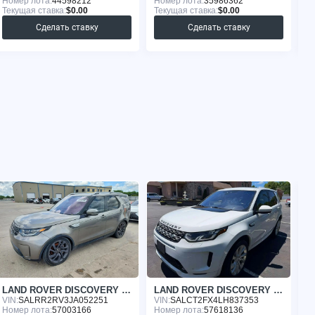
Номер лота:
44598212
Номер лота:
35986362
Но
Текущая ставка:
$0.00
Текущая ставка:
$0.00
Те
Сделать ставку
Сделать ставку
LAND ROVER DISCOVERY 2018
LAND ROVER DISCOVERY 2020
VIN:
SALRR2RV3JA052251
VIN:
SALCT2FX4LH837353
VI
Номер лота:
57003166
Номер лота:
57618136
Но