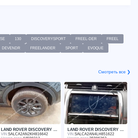
HSE
130
DISCOVERYSPORT
FREEL-DER
FREEL
DEVENDR
FREELANDER
SPORT
EVOQUE
Смотреть все ❯
LAND ROVER DISCOVERY 2019
LAND ROVER DISCOVERY 2020
VIN:
SALCA2AN2KH816642
VIN:
SALCA2AN4LH851622
VI