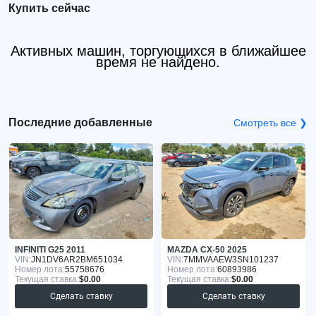
Купить сейчас
Активных машин, торгующихся в ближайшее
время не найдено.
Последние добавленные
Смотреть все ❯
INFINITI G25 2011
MAZDA CX-50 2025
VIN:
JN1DV6AR2BM651034
VIN:
7MMVAAEW3SN101237
Номер лота:
55758676
Номер лота:
60893986
Текущая ставка:
$0.00
Текущая ставка:
$0.00
Сделать ставку
Сделать ставку