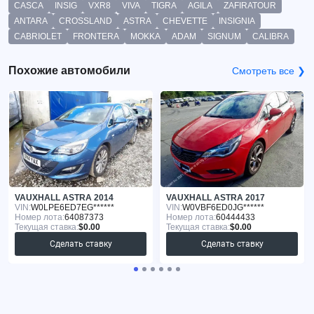
CASCA
INSIG
VXR8
VIVA
TIGRA
AGILA
ZAFIRATOUR
ANTARA
CROSSLAND
ASTRA
CHEVETTE
INSIGNIA
CABRIOLET
FRONTERA
MOKKA
ADAM
SIGNUM
CALIBRA
Похожие автомобили
Смотреть все ❯
VAUXHALL ASTRA 2014
VAUXHALL ASTRA 2017
VIN:
W0LPE6ED7EG******
VIN:
W0VBF6ED0JG******
Номер лота:
64087373
Номер лота:
60444433
Текущая ставка:
$0.00
Текущая ставка:
$0.00
Сделать ставку
Сделать ставку