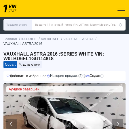
Текущие ставки
Введите 17-значный номер VIN, LOT или Марку Модель Год
/
/
/
/
Главная
КАТАЛОГ
VAUXHALL
VAUXHALL ASTRA
VAUXHALL ASTRA 2016
VAUXHALL ASTRA 2016 :SERIES WHITE VIN:
W0LBD6EL1GG114818
Copart
Есть ключи
История продаж (2)
Седан
Добавить в избранное
Аукцион завершен