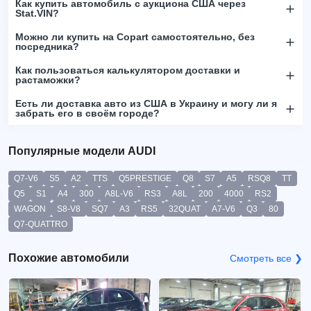
Как купить автомобиль с аукциона США через
Stat.VIN?
Можно ли купить на Copart самостоятельно, без
посредника?
Как пользоваться калькулятором доставки и
растаможки?
Есть ли доставка авто из США в Украину и могу ли я
забрать его в своём городе?
Популярные модели AUDI
Q7-V6
S5
A2
TTS
Q5PRESTIGE
Q8
S7
A5
RSQ8
TT
Q5
S1
A4
300
A8L-V6
RS3
A8L
200
4000
RS2
WAGON
S8-V8
SQ7
A3
RS5
32QUAT
A7-V6
Q3
80
Q7-QUATTRO
Похожие автомобили
Смотреть все ❯