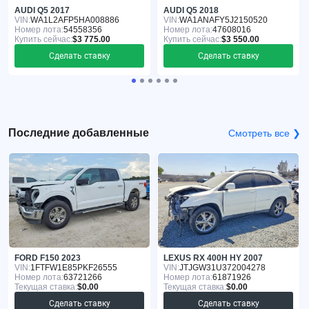
AUDI Q5 2017
AUDI Q5 2018
VIN:
WA1L2AFP5HA008886
VIN:
WA1ANAFY5J2150520
Номер лота:
54558356
Номер лота:
47608016
Купить сейчас:
$3 775.00
Купить сейчас:
$3 550.00
Сделать ставку
Сделать ставку
Последние добавленные
Смотреть все ❯
FORD F150 2023
LEXUS RX 400H HY 2007
VIN:
1FTFW1E85PKF26555
VIN:
JTJGW31U372004278
Номер лота:
63721266
Номер лота:
61871926
Текущая ставка:
$0.00
Текущая ставка:
$0.00
Сделать ставку
Сделать ставку