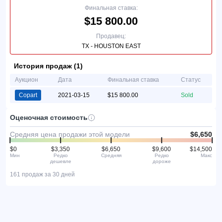
Финальная ставка:
$15 800.00
Продавец:
TX - HOUSTON EAST
История продаж (1)
Аукцион
Дата
Финальная ставка
Статус
Copart
2021-03-15
$15 800.00
Sold
Оценочная стоимость
Средняя цена продажи этой модели
$6,650
$0
$3,350
$6,650
$9,600
$14,500
Мин
Редко
Средняя
Редко
Макс
дешевле
дороже
161 продаж за 30 дней