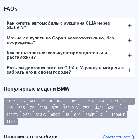
FAQ’s
Как купить автомобиль с аукциона США через
Stat.VIN?
Можно ли купить на Copart самостоятельно, без
посредника?
Как пользоваться калькулятором доставки и
растаможки?
Есть ли доставка авто из США в Украину и могу ли я
забрать его в своём городе?
Популярные модели BMW
316A
X5
400
M550I
X7
530IA
325A-4
760
X1er
328D
116i
535
ZS
316i
525
750LXIA
753I
440I
420
1-er
525ITA
X35I
323IC
650CI
I3
640
330E
X1
L1200KT
418D
Похожие автомобили
Смотреть все ❯