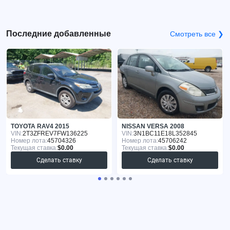
Последние добавленные
Смотреть все ❯
TOYOTA RAV4 2015
NISSAN VERSA 2008
VIN:
2T3ZFREV7FW136225
VIN:
3N1BC11E18L352845
Номер лота:
45704326
Номер лота:
45706242
Текущая ставка:
$0.00
Текущая ставка:
$0.00
Сделать ставку
Сделать ставку