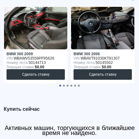
BMW 300 2009
BMW 300 2006
VIN:
WBAWV53559PF95626
VIN:
WBAVT91030KT91307
Номер лота:
50144713
Номер лота:
50145502
Текущая ставка:
$0.00
Текущая ставка:
$0.00
Сделать ставку
Сделать ставку
Купить сейчас
Активных машин, торгующихся в ближайшее
время не найдено.