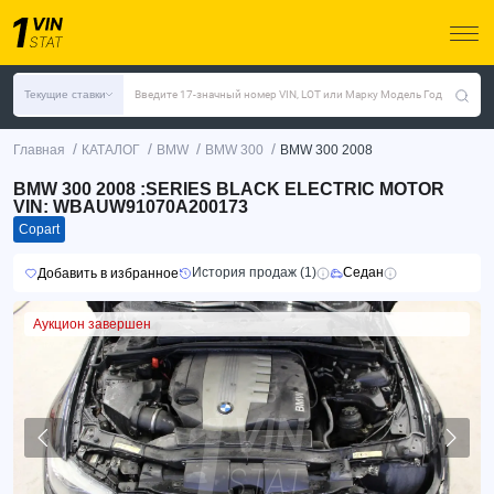
Текущие ставки
Введите 17-значный номер VIN, LOT или Марку Модель Год
/
/
/
/
Главная
КАТАЛОГ
BMW
BMW 300
BMW 300 2008
BMW 300 2008 :SERIES BLACK ELECTRIC MOTOR
VIN: WBAUW91070A200173
Copart
История продаж (1)
Седан
Добавить в избранное
Аукцион завершен