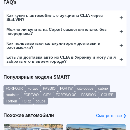
FAQ’s
Как купить автомобиль с аукциона США через
Stat.VIN?
Можно ли купить на Copart самостоятельно, без
посредника?
Как пользоваться калькулятором доставки и
растаможки?
Есть ли доставка авто из США в Украину и могу ли я
забрать его в своём городе?
Популярные модели SMART
FORFOUR
Fortwo
PASSIO
FORTW
city-coupe
cabrio
roadster
FORTWO
CITY
FORTWO-3C
PASSION
COUPE
Forfour
FOR2
coupe
Похожие автомобили
Смотреть все ❯