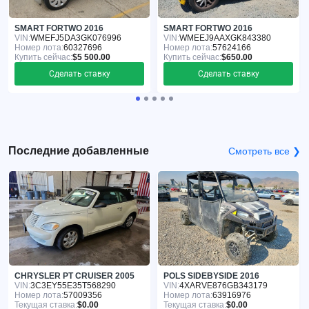
SMART FORTWO 2016
SMART FORTWO 2016
VIN:
WMEFJ5DA3GK076996
VIN:
WMEEJ9AAXGK843380
Номер лота:
60327696
Номер лота:
57624166
Купить сейчас:
$5 500.00
Купить сейчас:
$650.00
Сделать ставку
Сделать ставку
Последние добавленные
Смотреть все ❯
CHRYSLER PT CRUISER 2005
POLS SIDEBYSIDE 2016
VIN:
3C3EY55E35T568290
VIN:
4XARVE876GB343179
Номер лота:
57009356
Номер лота:
63916976
Текущая ставка:
$0.00
Текущая ставка:
$0.00