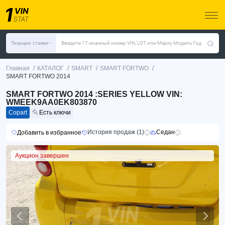
Текущие ставки
Введите 17-значный номер VIN, LOT или Марку Модель Год
/
/
/
/
Главная
КАТАЛОГ
SMART
SMART FORTWO
SMART FORTWO 2014
SMART FORTWO 2014 :SERIES YELLOW VIN:
WMEEK9AA0EK803870
Copart
Есть ключи
История продаж (1)
Седан
Добавить в избранное
Аукцион завершен