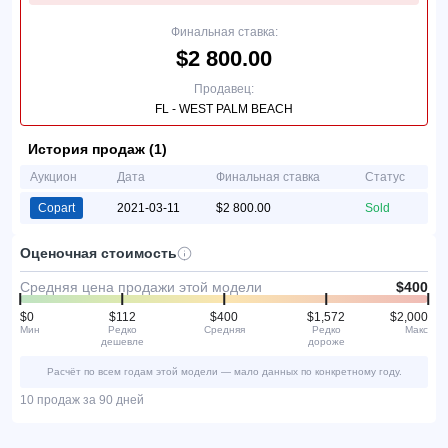
Финальная ставка:
$2 800.00
Продавец:
FL - WEST PALM BEACH
История продаж (1)
Аукцион
Дата
Финальная ставка
Статус
Copart
2021-03-11
$2 800.00
Sold
Оценочная стоимость
Средняя цена продажи этой модели
$400
$0
$112
$400
$1,572
$2,000
Мин
Редко
Средняя
Редко
Макс
дешевле
дороже
Расчёт по всем годам этой модели — мало данных по конкретному году.
10 продаж за 90 дней