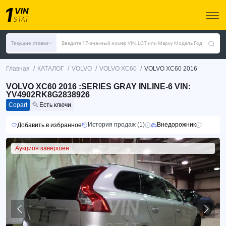
Текущие ставки
Введите 17-значный номер VIN, LOT или Марку Модель Год
/
/
/
/
Главная
КАТАЛОГ
VOLVO
VOLVO XC60
VOLVO XC60 2016
VOLVO XC60 2016 :SERIES GRAY INLINE-6 VIN:
YV4902RK8G2838926
Copart
Есть ключи
История продаж (1)
Внедорожник
Добавить в избранное
Аукцион завершен