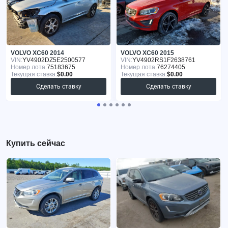
VOLVO XC60 2014
VOLVO XC60 2015
VIN:
YV4902DZ5E2500577
VIN:
YV4902RS1F2638761
Номер лота:
75183675
Номер лота:
76274405
Текущая ставка:
$0.00
Текущая ставка:
$0.00
Сделать ставку
Сделать ставку
Купить сейчас