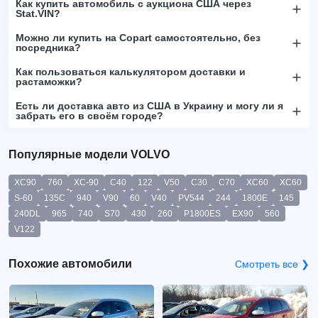
Как купить автомобиль с аукциона США через
Stat.VIN?
Можно ли купить на Copart самостоятельно, без
посредника?
Как пользоваться калькулятором доставки и
растаможки?
Есть ли доставка авто из США в Украину и могу ли я
забрать его в своём городе?
Популярные модели VOLVO
XC90
760
XC-90
C40
122
V50
C30
C70
XC60
XC60
S-60
135C
940
V90
60
V40
PV544
244
1800E
145
240DL
965
740
S70
430
260
P1800ES
EX90
560
V122
Похожие автомобили
Смотреть все ❯