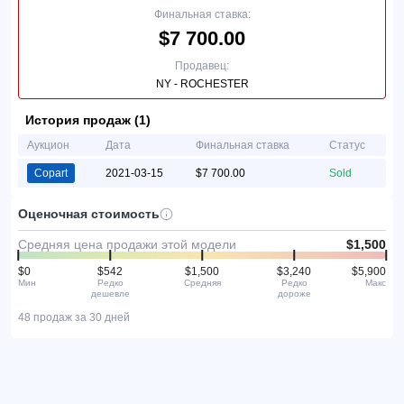
Финальная ставка:
$7 700.00
Продавец:
NY - ROCHESTER
История продаж (1)
Аукцион
Дата
Финальная ставка
Статус
Copart
2021-03-15
$7 700.00
Sold
Оценочная стоимость
Средняя цена продажи этой модели
$1,500
$0
$542
$1,500
$3,240
$5,900
Мин
Редко
Средняя
Редко
Макс
дешевле
дороже
48 продаж за 30 дней