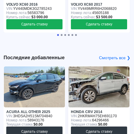
VOLVO XC60 2016
VOLVO XC60 2017
VIN:
YV440MDK3G2785243
VIN:
YV449MRR6H2068820
Номер лота:
56583796
Номер лота:
45605188
Купить сейчас:
$3 000.00
Купить сейчас:
$3 500.00
Сделать ставку
Сделать ставку
Последние добавленные
Смотреть все ❯
ACURA ALL OTHER 2025
HONDA CRV 2014
VIN:
3HDSA2H51SM704840
VIN:
2HKRM4H75EH691170
Номер лота:
58943176
Номер лота:
64296466
Текущая ставка:
$0.00
Текущая ставка:
$0.00
Сделать ставку
Сделать ставку