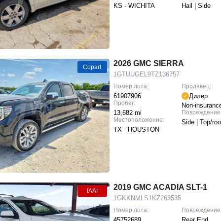
KS - WICHITA
Hail | Side
2026 GMC SIERRA
Copart
1GTUUGEL9TZ136757
Номер лота:
Продавец:
61907906
Дилер
Пробег:
Non-insuranc
13,682 mi
Повреждение
Местоположение:
Side | Top/roo
TX - HOUSTON
2019 GMC ACADIA SLT-1
IAAI
1GKKNMLS1KZ263535
Номер лота:
Повреждение
45752689
Rear End