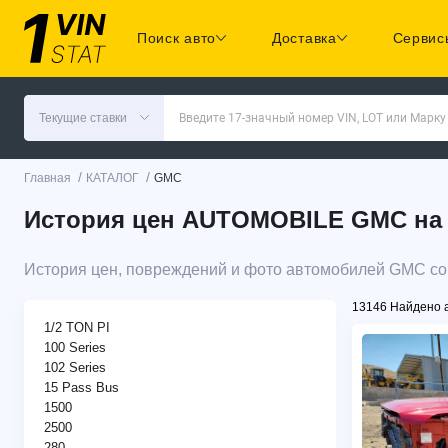
Поиск авто
Доставка
Сервис
Текущие ставки
Введите 17-значный номер VIN, LOT или Марку
/
/
Главная
КАТАЛОГ
GMC
История цен AUTOMOBILE GMC на C
История цен, повреждений и фото автомобилей GMC со
13146 Найдено 
1/2 TON PI
100 Series
102 Series
15 Pass Bus
1500
2500
280