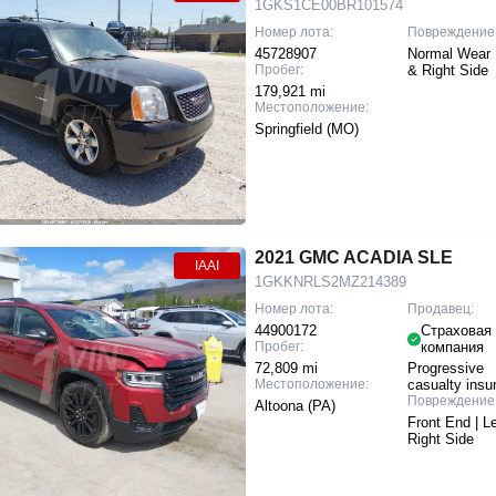
1GKS1CE00BR101574
Номер лота:
Повреждение
45728907
Normal Wear |
Пробег:
& Right Side
179,921 mi
Местоположение:
Springfield (MO)
2021 GMC ACADIA SLE
IAAI
1GKKNRLS2MZ214389
Номер лота:
Продавец:
44900172
Страховая
Пробег:
компания
72,809 mi
Progressive
Местоположение:
casualty insu
Повреждение
Altoona (PA)
Front End | Le
Right Side