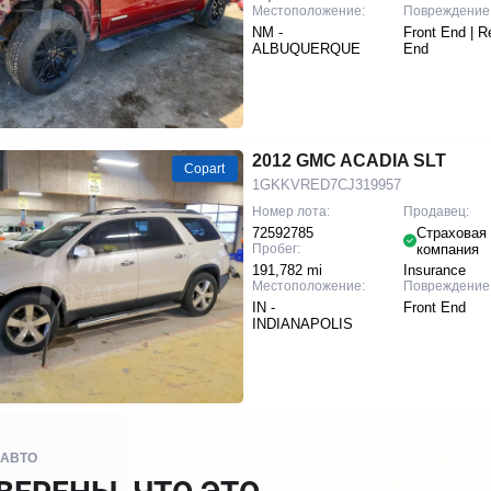
Местоположение:
Повреждение
NM -
Front End | R
ALBUQUERQUE
End
2012 GMC ACADIA SLT
Copart
1GKKVRED7CJ319957
Номер лота:
Продавец:
72592785
Страховая
Пробег:
компания
191,782 mi
Insurance
Местоположение:
Повреждение
IN -
Front End
INDIANAPOLIS
 АВТО