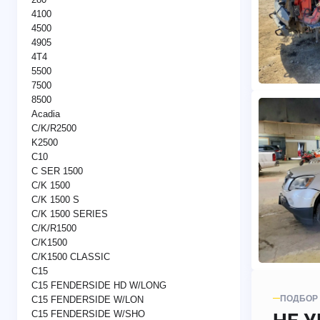
4100
4500
4905
4T4
5500
7500
8500
Acadia
C/K/R2500
K2500
C10
C SER 1500
C/K 1500
C/K 1500 S
C/K 1500 SERIES
C/K/R1500
C/K1500
C/K1500 CLASSIC
C15
C15 FENDERSIDE HD W/LONG
ПОДБОР
C15 FENDERSIDE W/LON
C15 FENDERSIDE W/SHO