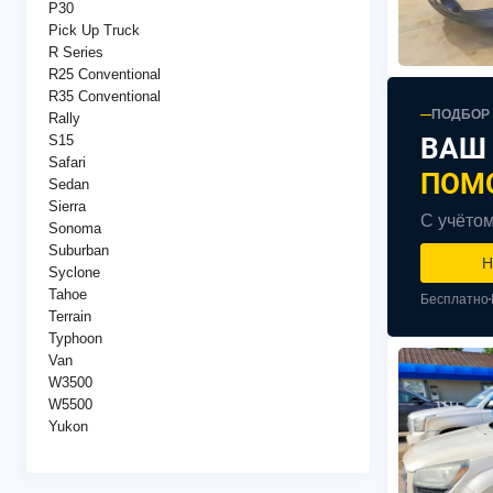
P30
Pick Up Truck
R Series
R25 Conventional
R35 Conventional
ПОДБОР
Rally
S15
ВАШ
Safari
ПОМ
Sedan
Sierra
С учётом
Sonoma
Suburban
Н
Syclone
Tahoe
Бесплатно
Terrain
Typhoon
Van
W3500
W5500
Yukon