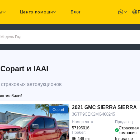
ы
Центр помощи
Блог
 Модель Год
opart и IAAI
 страховых автоаукционов
автомобилей
2021 GMC SIERRA SIERRA
Copart
3GTP9CEK2MG460245
Номер лота:
Продавец:
57195016
Страховая
Пробег:
компания
96,489 mi
Insurance