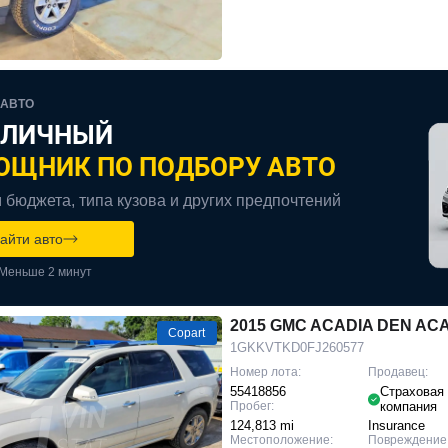
 АВТО
 ЛИЧНЫЙ
ОЩНИК ПО ПОДБОРУ АВТО
 бюджета, типа кузова и других предпочтений
айти авто
Меньше 2 минут
2015 GMC ACADIA DEN AC
Copart
1GKKVTKD0FJ260577
Номер лота:
Продавец:
55418856
Страховая
Пробег:
компания
124,813 mi
Insurance
Местоположение:
Повреждение