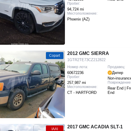
Пробег:
94,724 mi
Местоположение:
Phoenix (AZ)
2012 GMC SIERRA
Copart
1GTR2TE73CZ212822
Номер лота:
Продавец:
60672236
Дилер
Пробег:
Non-insuranc
257,987 mi
Повреждение
Местоположение:
Rear End | Fr
CT - HARTFORD
End
2017 GMC ACADIA SLT-1
IAAI