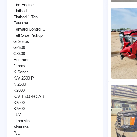
Fire Engine
Flatbed
Flatbed 1 Ton
Forester
Forward Control C
Full Size Pickup
G Series
G2500
G3500
Hummer
Jimmy
K Series
K/V 2500 P
K 2500
K2500
K/V 1500 4+CAB
K2500
K2500
LUV
Limousine
Montana
P/U