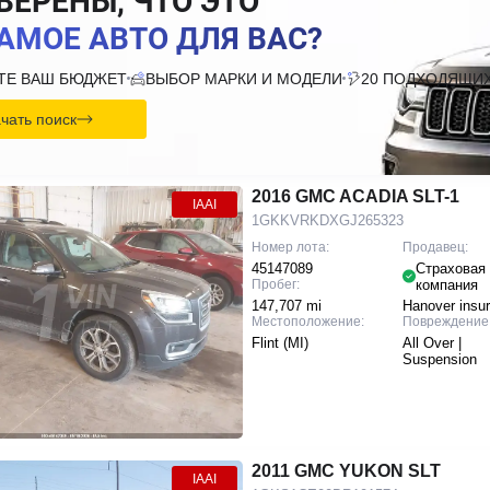
ВЕРЕНЫ, ЧТО ЭТО
АМОЕ АВТО ДЛЯ ВАС?
ТЕ ВАШ БЮДЖЕТ
ВЫБОР МАРКИ И МОДЕЛИ
20 ПОДХОДЯЩИХ
чать поиск
2016 GMC ACADIA SLT-1
IAAI
1GKKVRKDXGJ265323
Номер лота:
Продавец:
45147089
Страховая
Пробег:
компания
147,707 mi
Hanover insu
Местоположение:
Повреждение
Flint (MI)
All Over |
Suspension
2011 GMC YUKON SLT
IAAI