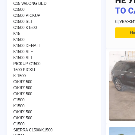
НЕ У
C15 W/LONG BED
ТО С
C1500
C1500 PICKUP
УКАЖИ
C1500 SLT
C1500-K1500
На
K15
K1500
K1500 DENALI
K1500 SLE
K1500 SLT
PICKUP C1500
1500 PICKU
K 1500
C/K/R1500
C/K/R1500
C/K/R1500
C1500
K1500
C/K/R1500
C/K/R1500
C1500
SIERRA C1500/K1500