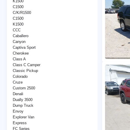
K1500
C1500
C/K/R1500
C1500
K1500
CCC
Caballero
Canyon
Captiva Sport
Cherokee
Class A
Class C Camper
Classic Pickup
Colorado
Cruze
Custom 2500
Denali
Dually 3500
Dump Truck
Envoy
Explorer Van
Express
FC Series