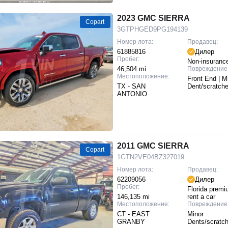
2023 GMC SIERRA
Copart
3GTPHGED9PG194139
Номер лота:
Продавец:
61885816
Дилер
Пробег:
Non-insuranc
46,504 mi
Повреждение
Местоположение:
Front End | M
TX - SAN
Dent/scratch
ANTONIO
2011 GMC SIERRA
Copart
1GTN2VE04BZ327019
Номер лота:
Продавец:
62209056
Дилер
Пробег:
Florida prem
146,135 mi
rent a car
Местоположение:
Повреждение
CT - EAST
Minor
GRANBY
Dents/scratc