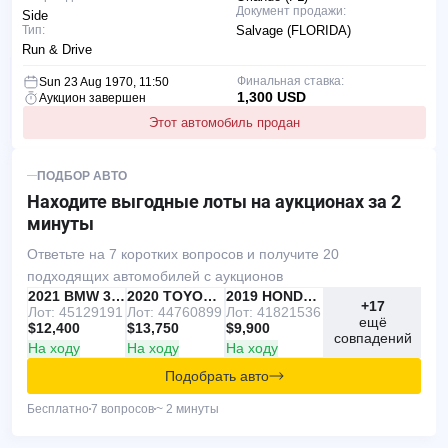
Документ продажи:
Side
Тип:
Salvage (FLORIDA)
Run & Drive
Финальная ставка:
Sun 23 Aug 1970, 11:50
1,300 USD
Аукцион завершен
Этот автомобиль продан
ПОДБОР АВТО
Находите выгодные лоты
на аукционах за 2
минуты
Ответьте на 7 коротких вопросов и получите 20
подходящих автомобилей с аукционов
IAAI
РЕКОМЕНДУЕМ
2021 BMW 330I
IAAI
2020 TOYOTA RAV4
Copart
2019 HONDA ACCORD
+17
Лот: 45129191
Лот: 44760899
Лот: 41821536
ещё
$12,400
$13,750
$9,900
совпадений
На ходу
На ходу
На ходу
Подобрать авто
Бесплатно
7 вопросов
~ 2 минуты