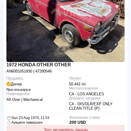
1972 HONDA OTHER OTHER
AN6001051930
| 47280546
Продавец:
Пробег:
Дилер
50,442 mi
Местоположение:
Non-insurance
Повреждение:
CA - LOS ANGELES
Документ продажи:
All Over | Mechanical
CA - DIS/DLR/EXP ONLY
CLEAN TITLE (P)
Финальная ставка:
Sun 23 Aug 1970, 11:53
200 USD
Аукцион завершен
Этот автомобиль продан