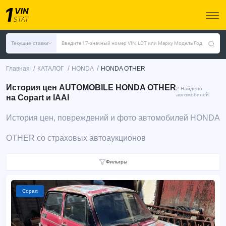
Текущие ставки
Введите 17-значный номер VIN, LOT или Марку Модель Год
/
/
/
Главная
КАТАЛОГ
HONDA
HONDA OTHER
История цен AUTOMOBILE HONDA OTHER
2 Найдено
автомобилей
на Copart и IAAI
История цен, повреждений и фото автомобилей HONDA
OTHER со страховых автоаукционов
Фильтры
Copart