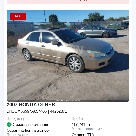
IAAI
2007 HONDA OTHER
1HGCM66597A057486
| 44252371
Продавец:
Пробег:
Страховая компания
117,741 mi
Местоположение:
Ocean harbor insurance
Повреждение:
Orlando (FL)