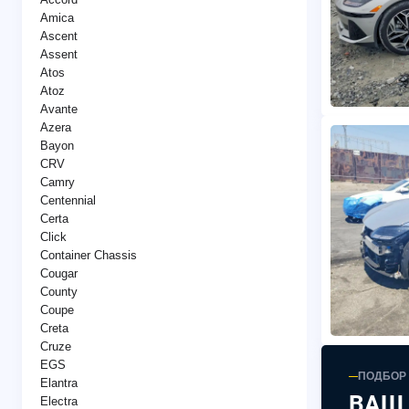
Amica
Ascent
Assent
Atos
Atoz
Avante
Azera
Bayon
CRV
Camry
Centennial
Certa
Click
Container Chassis
Cougar
County
Coupe
Creta
Cruze
EGS
ПОДБОР
Elantra
ВАШ
Electra