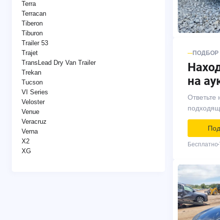
Terra
Terracan
Tiberon
Tiburon
Trailer 53
Trajet
ПОДБОР
TransLead Dry Van Trailer
Нахо
Trekan
на ау
Tucson
VI Series
Ответьте 
Veloster
подходящ
Venue
Veracruz
Под
Verna
X2
Бесплатно
XG