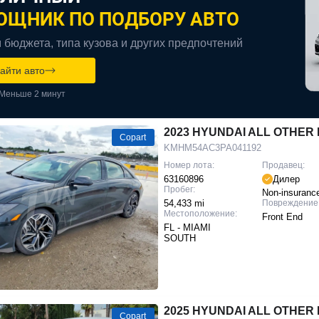
ОЩНИК ПО ПОДБОРУ АВТО
 бюджета, типа кузова и других предпочтений
айти авто
Меньше 2 минут
2023 HYUNDAI ALL OTHER I
Copart
KMHM54AC3PA041192
Номер лота:
Продавец:
63160896
Дилер
Пробег:
Non-insuranc
54,433 mi
Повреждение
Местоположение:
Front End
FL - MIAMI
SOUTH
2025 HYUNDAI ALL OTHER I
Copart