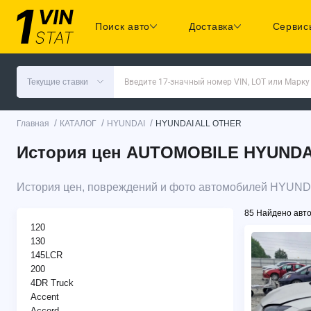
Поиск авто
Доставка
Сервис
Текущие ставки
Введите 17-значный номер VIN, LOT или Марку
/
/
/
Главная
КАТАЛОГ
HYUNDAI
HYUNDAI ALL OTHER
История цен AUTOMOBILE HYUNDAI 
История цен, повреждений и фото автомобилей HYUND
85 Найдено авт
120
130
145LCR
200
4DR Truck
Accent
Accord