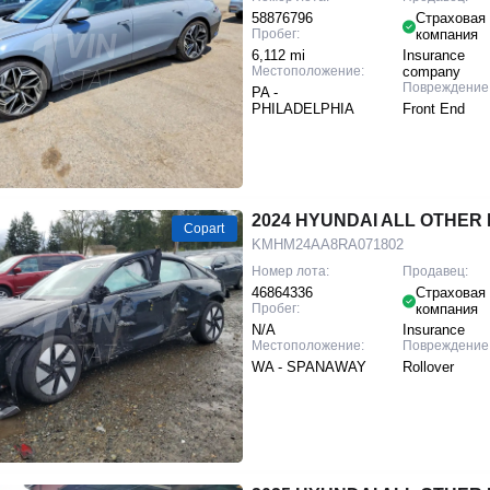
58876796
Страховая
Пробег:
компания
6,112 mi
Insurance
Местоположение:
company
Повреждение
PA -
PHILADELPHIA
Front End
2024 HYUNDAI ALL OTHER I
Copart
KMHM24AA8RA071802
Номер лота:
Продавец:
46864336
Страховая
Пробег:
компания
N/A
Insurance
Местоположение:
Повреждение
WA - SPANAWAY
Rollover