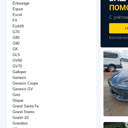
Entourage
ПОМ
Equus
Excel
С учётом
FX
Forklift
Н
G70
G80
Бесплатно
G90
GK
GLS
GV60
GV70
Galloper
Genesis
Genesis Coupe
Genesis GV
Getz
Glopar
Grand Santa Fe
Grand Starex
Grand i10
Grandeur