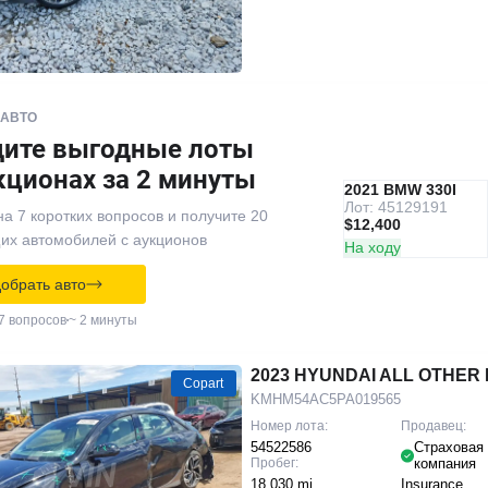
 АВТО
дите выгодные лоты
кционах за 2 минуты
IAAI
РЕКОМЕНДУЕМ
2021 BMW 330I
Лот: 45129191
на 7 коротких вопросов и получите 20
$12,400
их автомобилей с аукционов
На ходу
обрать авто
7 вопросов
~ 2 минуты
2023 HYUNDAI ALL OTHER I
Copart
KMHM54AC5PA019565
Номер лота:
Продавец:
54522586
Страховая
Пробег:
компания
18,030 mi
Insurance