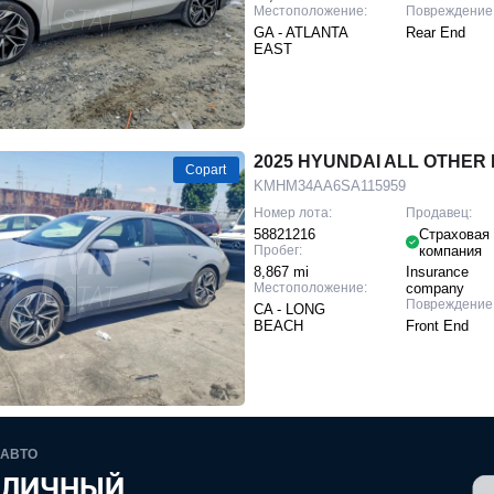
Местоположение:
Повреждение
GA - ATLANTA
Rear End
EAST
2025 HYUNDAI ALL OTHER I
Copart
KMHM34AA6SA115959
Номер лота:
Продавец:
58821216
Страховая
Пробег:
компания
8,867 mi
Insurance
Местоположение:
company
Повреждение
CA - LONG
BEACH
Front End
 АВТО
 ЛИЧНЫЙ