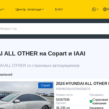
ы
Центр помощи
Блог
 Модель Год
ALL OTHER на Copart и IAAI
AI ALL OTHER со страховых автоаукционов
омобилей
2024 HYUNDAI ALL OTHER I
Copart
KMHM34AAXRA058076
Номер лота:
Продавец:
54267836
Страховая
Пробег:
компания
36,235 mi
Insurance