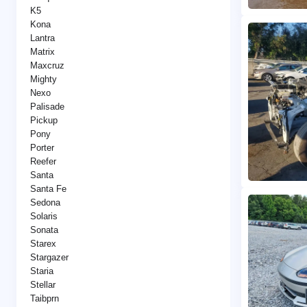
K5
Kona
Lantra
Matrix
Maxcruz
Mighty
Nexo
Palisade
Pickup
Pony
Porter
Reefer
Santa
Santa Fe
Sedona
Solaris
Sonata
Starex
Stargazer
Staria
Stellar
Taibprn