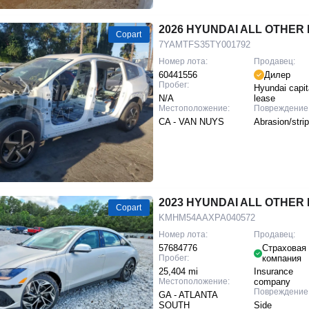
2026 HYUNDAI ALL OTHER I
Copart
7YAMTFS35TY001792
Номер лота:
Продавец:
60441556
Дилер
Пробег:
Hyundai capita
N/A
lease
Местоположение:
Повреждение
CA - VAN NUYS
Abrasion/stri
2023 HYUNDAI ALL OTHER I
Copart
KMHM54AAXPA040572
Номер лота:
Продавец:
57684776
Страховая
Пробег:
компания
25,404 mi
Insurance
Местоположение:
company
Повреждение
GA - ATLANTA
SOUTH
Side