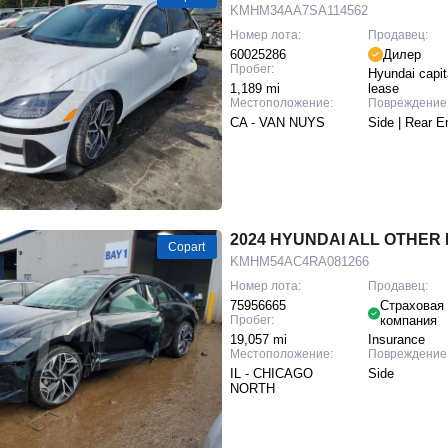
KMHM34AA7SA114562
Номер лота:
Продавец:
60025286
Дилер
Пробег:
Hyundai capita
1,189 mi
lease
Местоположение:
Повреждение
CA - VAN NUYS
Side | Rear E
2024 HYUNDAI ALL OTHER I
Copart
KMHM54AC4RA081266
Номер лота:
Продавец:
75956665
Страховая
Пробег:
компания
19,057 mi
Insurance
Местоположение:
Повреждение
IL - CHICAGO
Side
NORTH