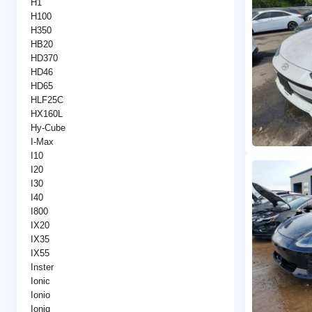
H1
H100
H350
HB20
HD370
HD46
HD65
HLF25C
HX160L
Hy-Cube
I-Max
I10
I20
I30
I40
I800
IX20
IX35
IX55
Inster
Ionic
Ionio
Ioniq