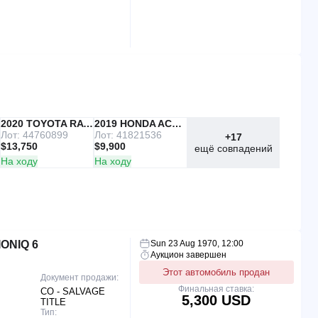
IAAI
2020 TOYOTA RAV4
Copart
2019 HONDA ACCORD
Лот: 44760899
Лот: 41821536
+17
$13,750
$9,900
ещё совпадений
На ходу
На ходу
ONIQ 6
Sun 23 Aug 1970, 12:00
Аукцион завершен
Этот автомобиль продан
Документ продажи:
Финальная ставка:
CO - SALVAGE
5,300 USD
TITLE
Тип: