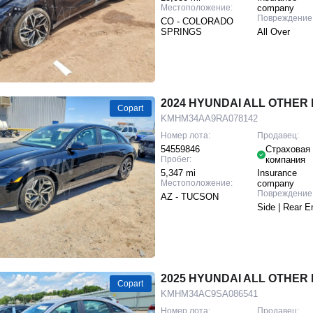
Местоположение:
company
Повреждение
CO - COLORADO
SPRINGS
All Over
2024 HYUNDAI ALL OTHER I
Copart
KMHM34AA9RA078142
Номер лота:
Продавец:
54559846
Страховая
Пробег:
компания
5,347 mi
Insurance
Местоположение:
company
Повреждение
AZ - TUCSON
Side | Rear E
2025 HYUNDAI ALL OTHER I
Copart
KMHM34AC9SA086541
Номер лота:
Продавец: