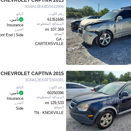
2013 CHEVROLET CAPTIVA
3GNAL4EK8DS612806
رقم اللوت:
البائع:
61351686
تأمين،
المسافة المقطوعة:
Insurance
107,369 mi
الضرر:
الموقع:
ont End | Side
GA -
CARTERSVILLE
2015 CHEVROLET CAPTIVA
3GNAL2EK0FS504381
رقم اللوت:
البائع:
60250396
تأمين،
المسافة المقطوعة:
Insurance
129,533 mi
الضرر:
الموقع:
Side
TN - KNOXVILLE