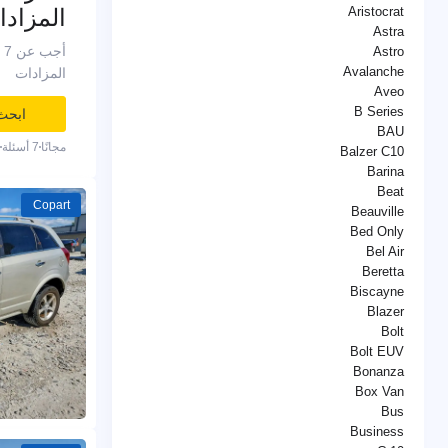
المزادا
Aristocrat
Astra
Astro
Avalanche
المزادات
Aveo
B Series
ابحث
BAU
مجانًا
7 أسئلة
Balzer C10
Barina
Beat
Copart
Beauville
Bed Only
Bel Air
Beretta
Biscayne
Blazer
Bolt
Bolt EUV
Bonanza
Box Van
Bus
Business