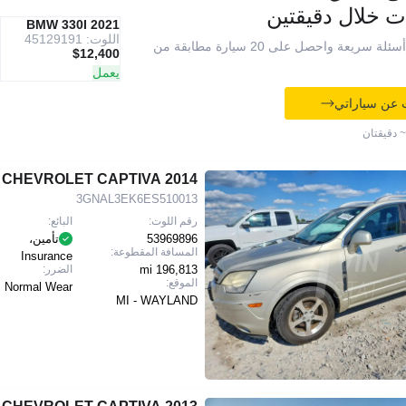
ت خلال دقيقتين
IAAI
2021 BMW 330I
موصى به
اللوت: 45129191
أجب عن 7 أسئلة سريعة واحصل على 20 سيارة مطابقة من
$12,400
يعمل
 عن سياراتي
~ دقيقتان
2014 CHEVROLET CAPTIVA
3GNAL3EK6ES510013
رقم اللوت:
البائع:
53969896
تأمين،
المسافة المقطوعة:
Insurance
196,813 mi
الضرر:
الموقع:
Normal Wear
MI - WAYLAND