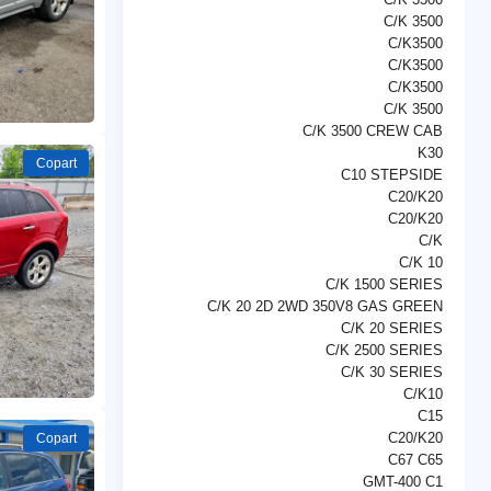
C/K 3500
C/K3500
C/K3500
C/K3500
C/K 3500
C/K 3500 CREW CAB
K30
Copart
C10 STEPSIDE
C20/K20
C20/K20
C/K
C/K 10
C/K 1500 SERIES
C/K 20 2D 2WD 350V8 GAS GREEN
C/K 20 SERIES
C/K 2500 SERIES
C/K 30 SERIES
C/K10
C15
C20/K20
Copart
C67 C65
GMT-400 C1