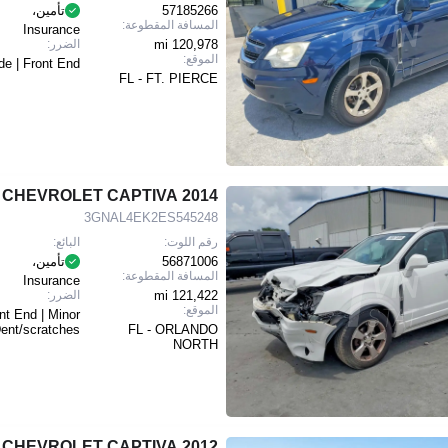
57185266
تأمين،
المسافة المقطوعة:
Insurance
120,978 mi
الضرر:
الموقع:
de | Front End
FL - FT. PIERCE
2014 CHEVROLET CAPTIVA
3GNAL4EK2ES545248
رقم اللوت:
البائع:
56871006
تأمين،
المسافة المقطوعة:
Insurance
121,422 mi
الضرر:
الموقع:
nt End | Minor
ent/scratches
FL - ORLANDO
NORTH
2012 CHEVROLET CAPTIVA