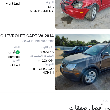
الموقع:
Front End
AL -
MONTGOMERY
2014 CHEVROLET CAPTIVA
3GNAL2EK0ES670382
رقم اللوت:
البائع:
58922016
تأمين،
المسافة المقطوعة:
Insurance
127,044 mi
الضرر:
الموقع:
Front End
IL - CHICAGO
NORTH
السيارات
لى أفضل صفقات