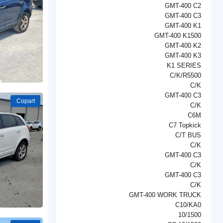
GMT-400 C2
GMT-400 C3
GMT-400 K1
GMT-400 K1500
GMT-400 K2
GMT-400 K3
K1 SERIES
C/K/R5500
C/K
GMT-400 C3
Copart
C/K
C6M
C7 Topkick
C/T BUS
C/K
GMT-400 C3
C/K
GMT-400 C3
C/K
GMT-400 WORK TRUCK
C10/KA0
10/1500