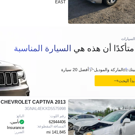
EAST
السيارات
أكدًا أن هذه هي
السيارة المناسبة
يتك
الماركة والموديل
أفضل 20 سيارة
بدأ البحث
2013 CHEVROLET CAPTIVA
3GNAL4EKXDS575998
رقم اللوت:
البائع:
62944406
تأمين،
المسافة المقطوعة:
Insurance
141,845 mi
الضرر: