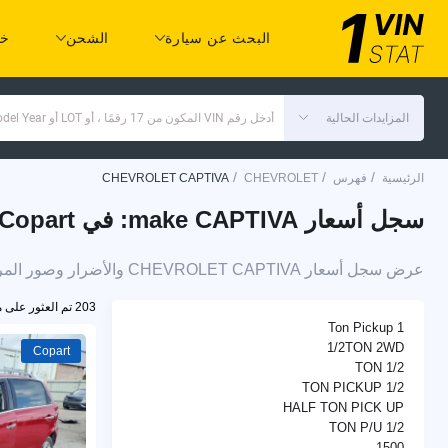
البحث عن سيارة
الشحن
خد
المزايدات الحالية
أدخل رقم VIN المكون من 17 رقمًا ، أو LOT أو Make Model Year
/
/
/
الرئيسية
فهرس
CHEVROLET
CHEVROLET CAPTIVA
سجل أسعار make CAPTIVA: في Copart و IAAI
عرض سجل أسعار CHEVROLET CAPTIVA والأضرار وصور المركبة في مزادات التأمين على السيارات
203 تم العثور على مركبات
1 Ton Pickup
1/2TON 2WD
Copart
1/2 TON
1/2 TON PICKUP
HALF TON PICK UP
1/2 TON P/U
1500