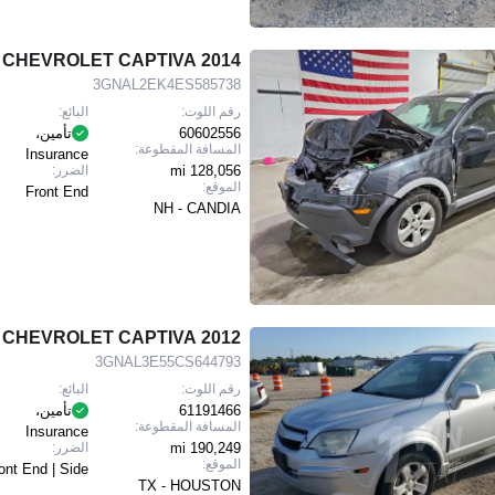
2014 CHEVROLET CAPTIVA
3GNAL2EK4ES585738
رقم اللوت:
البائع:
60602556
تأمين،
المسافة المقطوعة:
Insurance
128,056 mi
الضرر:
الموقع:
Front End
NH - CANDIA
2012 CHEVROLET CAPTIVA
3GNAL3E55CS644793
رقم اللوت:
البائع:
61191466
تأمين،
المسافة المقطوعة:
Insurance
190,249 mi
الضرر:
الموقع:
ont End | Side
TX - HOUSTON