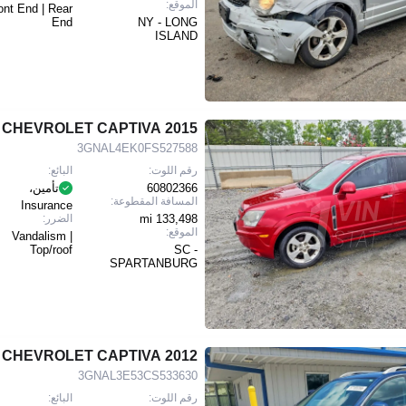
الموقع:
ont End | Rear
End
NY - LONG
ISLAND
2015 CHEVROLET CAPTIVA
3GNAL4EK0FS527588
رقم اللوت:
البائع:
60802366
تأمين،
المسافة المقطوعة:
Insurance
133,498 mi
الضرر:
الموقع:
Vandalism |
Top/roof
SC -
SPARTANBURG
2012 CHEVROLET CAPTIVA
3GNAL3E53CS533630
رقم اللوت:
البائع: