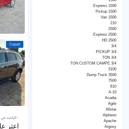
1500 Express
1500 Pickup
1500 Van
210
2500
2500 Express
2500 HD
Copart
3/4
3/4 PICKUP
3/4 TON
3/4 TON CUSTOM CAMPE
3100
3500 Dump Truck
7500
810
A-10
Acadia
Agile
Allstar
Alpheon
الباحث عن 
Apache
اعثر ع
Argosy