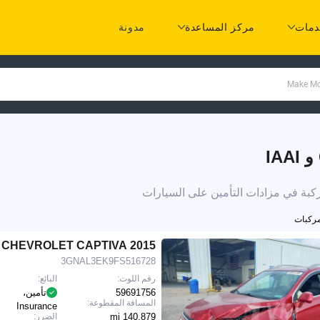
مات
مركز المساعدة
مدونة
2015 CHEVROLET CAPTIVA
3GNAL3EK9FS516728
رقم اللوت:
البائع:
59691756
تأمين،
المسافة المقطوعة:
Insurance
140,879 mi
الضرر: