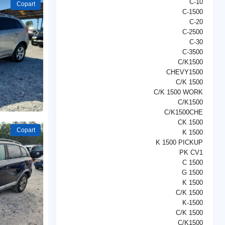
C-10
Copart
C-1500
C-20
C-2500
C-30
C-3500
C/K1500
CHEVY1500
C/K 1500
C/K 1500 WORK
C/K1500
C/K1500CHE
CK 1500
Copart
K 1500
K 1500 PICKUP
PK CV1
C 1500
G 1500
K 1500
C/K 1500
K-1500
C/K 1500
C/K1500