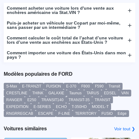
Comment acheter une voiture lors d'une vente aux
enchères américaine via Stat.VIN ?
Puis-je acheter un véhicule sur Copart par moi-même,
sans passer par un intermédiaire ?
Comment calculer le coût total de l’achat d’une voiture
lors d’une vente aux enchères aux États-Unis ?
Comment importer une voiture des États-Unis dans mon
pays ?
Modèles populaires de FORD
S-Max
E-TRANZIT
FUISION
E-370
F800
F590
Transit
CRESTLINE
THINK
GALAXIE
Taunus
TARUS
EDSEL
VAN
RANGER
E250
TRANSIT140
TRANSIT-35
TRANSIT
EXPEDITION
E-SERIES
ECHO
T-350HD
MODEL-T
RNGRREGCAB
ESCAPE
F-LINE
TERRITORY
FUSIO
Edge
Voitures similaires
Voir tout ❯