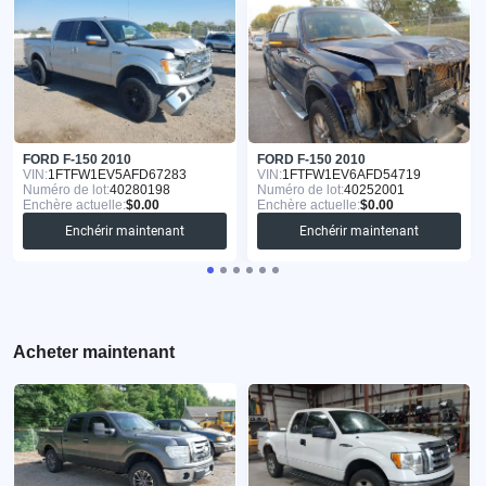
FORD F-150 2010
FORD F-150 2010
VIN:
1FTFW1EV5AFD67283
VIN:
1FTFW1EV6AFD54719
Numéro de lot:
40280198
Numéro de lot:
40252001
Enchère actuelle:
$0.00
Enchère actuelle:
$0.00
Enchérir maintenant
Enchérir maintenant
Acheter maintenant