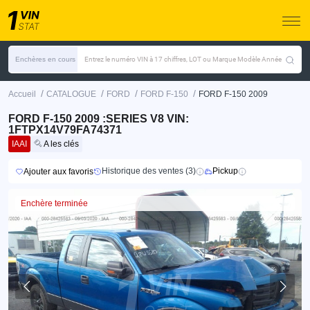
Enchères en cours
Entrez le numéro VIN à 17 chiffres, LOT ou Marque Modèle Année
/
/
/
/
Accueil
CATALOGUE
FORD
FORD F-150
FORD F-150 2009
FORD F-150 2009 :SERIES V8 VIN:
1FTPX14V79FA74371
IAAI
A les clés
Historique des ventes (3)
Pickup
Ajouter aux favoris
Enchère terminée