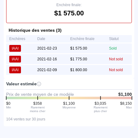
Enchère finale:
$1 575.00
Historique des ventes (3)
Enchères
Date
Enchère finale
Statut
IAAI
2021-02-23
$1 575.00
Sold
IAAI
2021-02-16
$1 775.00
Not sold
IAAI
2021-02-09
$1 800.00
Not sold
Valeur estimée
Prix de vente moyen de ce modèle
$1,100
$0
$358
$1,100
$3,035
$8,150
Min
Rarement
Moyenne
Rarement
Max
moins cher
plus cher
104 ventes sur 30 jours