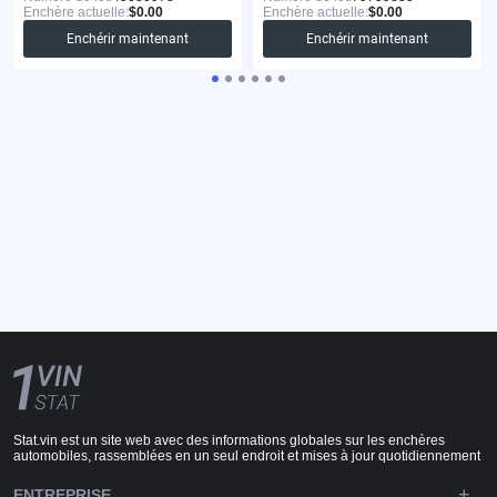
Enchère actuelle:
$0.00
Enchère actuelle:
$0.00
Enchérir maintenant
Enchérir maintenant
Stat.vin est un site web avec des informations globales sur les enchères
automobiles, rassemblées en un seul endroit et mises à jour quotidiennement
ENTREPRISE