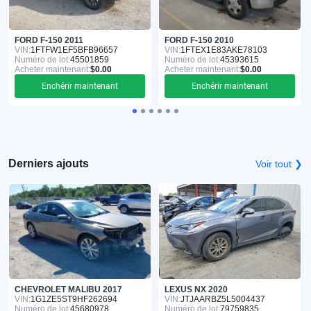
FORD F-150 2011
FORD F-150 2010
VIN:
1FTFW1EF5BFB96657
VIN:
1FTEX1E83AKE78103
Numéro de lot:
45501859
Numéro de lot:
45393615
Acheter maintenant:
$0.00
Acheter maintenant:
$0.00
Enchérir maintenant
Enchérir maintenant
Derniers ajouts
Voir tout ❯
CHEVROLET MALIBU 2017
LEXUS NX 2020
VIN:
1G1ZE5ST9HF262694
VIN:
JTJAARBZ5L5004437
Numéro de lot:
45680978
Numéro de lot:
79759835