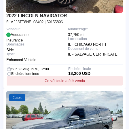
2022 LINCOLN NAVIGATOR
5LMJJ3TT8NEL08402
| 59155896
Vendeur:
Kilométrage:
Assurance
37,750 mi
Localisation:
Insurance
Dommages:
IL - CHICAGO NORTH
Document de vente:
Side
Type:
IL - SALVAGE CERTIFICATE
Enhanced Vehicle
Enchère finale:
Sun 23 Aug 1970, 12:00
18,200 USD
Enchère terminée
Ce véhicule a été vendu
Copart