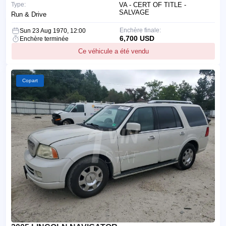
Type:
VA - CERT OF TITLE -
SALVAGE
Run & Drive
Enchère finale:
Sun 23 Aug 1970, 12:00
6,700 USD
Enchère terminée
Ce véhicule a été vendu
Copart