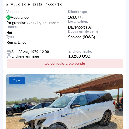
5LMJJ3LT6LEL13143
| 45339213
Vendeur:
Kilométrage:
Assurance
163,077 mi
Localisation:
Progressive casualty insurance
Dommages:
Davenport (IA)
Document de vente:
Hail
Type:
Salvage (IOWA)
Run & Drive
Enchère finale:
Sun 23 Aug 1970, 12:00
16,200 USD
Enchère terminée
Ce véhicule a été vendu
Copart