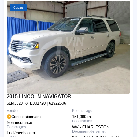
Copart
2015 LINCOLN NAVIGATOR
5LMJJ2JT8FEJ01720
| 61922506
Vendeur:
Kilométrage:
Concessionnaire
151,999 mi
Localisation:
Non-insurance
Dommages:
WV - CHARLESTON
Document de vente:
Fuel/mechanical