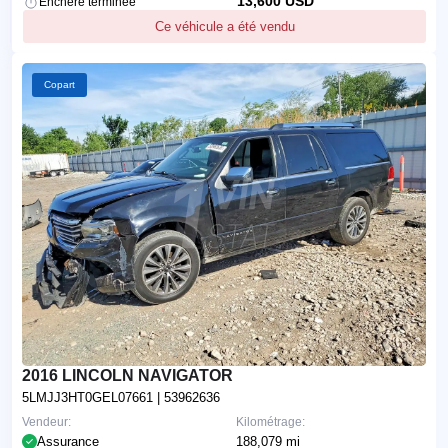
13,600 USD
Enchère terminée
Ce véhicule a été vendu
Copart
2016 LINCOLN NAVIGATOR
5LMJJ3HT0GEL07661
| 53962636
Vendeur:
Kilométrage:
Assurance
188,079 mi