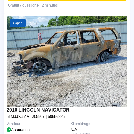
Gratuit
7 questions
~ 2 minutes
Copart
2010 LINCOLN NAVIGATOR
5LMJJ2J54AEJ05807
| 60986226
Vendeur:
Kilométrage:
Assurance
N/A