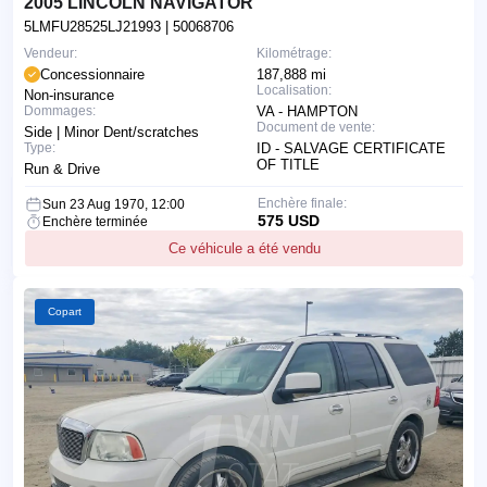
2005 LINCOLN NAVIGATOR
5LMFU28525LJ21993
| 50068706
Vendeur:
Kilométrage:
Concessionnaire
187,888 mi
Localisation:
Non-insurance
Dommages:
VA - HAMPTON
Document de vente:
Side | Minor Dent/scratches
Type:
ID - SALVAGE CERTIFICATE
OF TITLE
Run & Drive
Enchère finale:
Sun 23 Aug 1970, 12:00
575 USD
Enchère terminée
Ce véhicule a été vendu
Copart