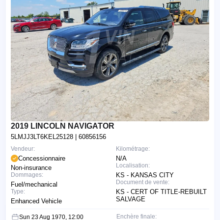
2019 LINCOLN NAVIGATOR
5LMJJ3LT6KEL25128
| 60856156
Vendeur:
Kilométrage:
Concessionnaire
N/A
Localisation:
Non-insurance
Dommages:
KS - KANSAS CITY
Document de vente:
Fuel/mechanical
Type:
KS - CERT OF TITLE-REBUILT
SALVAGE
Enhanced Vehicle
Enchère finale:
Sun 23 Aug 1970, 12:00