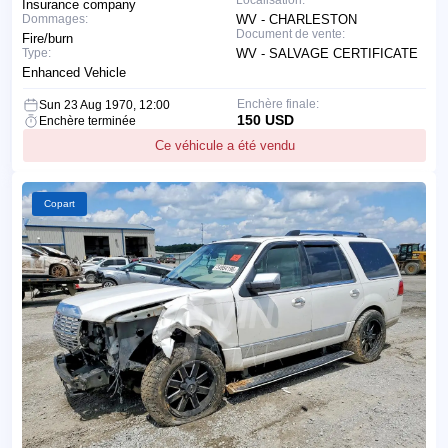
Localisation:
Insurance company
Dommages:
WV - CHARLESTON
Document de vente:
Fire/burn
Type:
WV - SALVAGE CERTIFICATE
Enhanced Vehicle
Enchère finale:
Sun 23 Aug 1970, 12:00
150 USD
Enchère terminée
Ce véhicule a été vendu
Copart