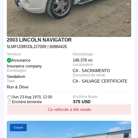
2003 LINCOLN NAVIGATOR
5LMFU28R33LJ27009
| 60884426
Vendeur:
Kilométrage:
Assurance
148,378 mi
Localisation:
Insurance company
Dommages:
CA - SACRAMENTO
Document de vente:
Vandalism
Type:
CA - SALVAGE CERTIFICATE
Run & Drive
Enchère finale:
Sun 23 Aug 1970, 12:00
375 USD
Enchère terminée
Ce véhicule a été vendu
Copart