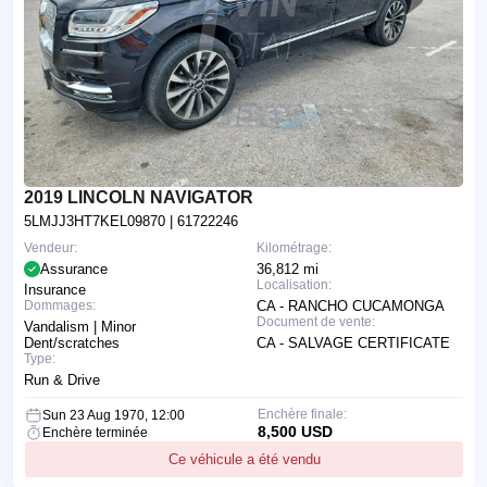
2019 LINCOLN NAVIGATOR
5LMJJ3HT7KEL09870
| 61722246
Vendeur:
Kilométrage:
Assurance
36,812 mi
Localisation:
Insurance
Dommages:
CA - RANCHO CUCAMONGA
Document de vente:
Vandalism | Minor
Dent/scratches
CA - SALVAGE CERTIFICATE
Type:
Run & Drive
Enchère finale:
Sun 23 Aug 1970, 12:00
8,500 USD
Enchère terminée
Ce véhicule a été vendu