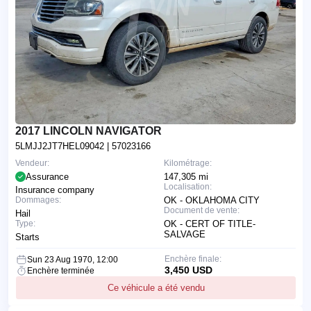
2017 LINCOLN NAVIGATOR
5LMJJ2JT7HEL09042
| 57023166
Vendeur:
Kilométrage:
Assurance
147,305 mi
Localisation:
Insurance company
Dommages:
OK - OKLAHOMA CITY
Document de vente:
Hail
Type:
OK - CERT OF TITLE-
SALVAGE
Starts
Enchère finale:
Sun 23 Aug 1970, 12:00
3,450 USD
Enchère terminée
Ce véhicule a été vendu