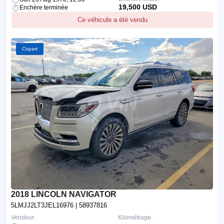
19,500 USD
Enchère terminée
Ce véhicule a été vendu
Copart
2018 LINCOLN NAVIGATOR
5LMJJ2LT3JEL16976
| 58937816
Vendeur:
Kilométrage: