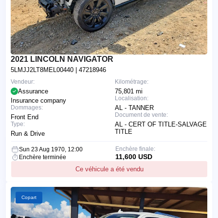
2021 LINCOLN NAVIGATOR
5LMJJ2LT8MEL00440
| 47218946
Vendeur:
Kilométrage:
Assurance
75,801 mi
Localisation:
Insurance company
Dommages:
AL - TANNER
Document de vente:
Front End
Type:
AL - CERT OF TITLE-SALVAGE
TITLE
Run & Drive
Enchère finale:
Sun 23 Aug 1970, 12:00
11,600 USD
Enchère terminée
Ce véhicule a été vendu
Copart