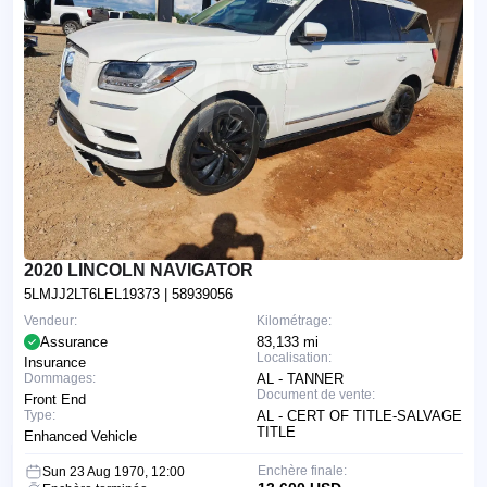
2020 LINCOLN NAVIGATOR
5LMJJ2LT6LEL19373
| 58939056
Vendeur:
Kilométrage:
Assurance
83,133 mi
Localisation:
Insurance
Dommages:
AL - TANNER
Document de vente:
Front End
Type:
AL - CERT OF TITLE-SALVAGE
TITLE
Enhanced Vehicle
Enchère finale:
Sun 23 Aug 1970, 12:00