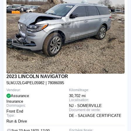
2023 LINCOLN NAVIGATOR
5LMJJ2LG4PEL05982
| 78086095
Vendeur:
Kilométrage:
Assurance
30,702 mi
Localisation:
Insurance
Dommages:
NJ - SOMERVILLE
Document de vente:
Front End
Type:
DE - SALVAGE CERTIFICATE
Run & Drive
Enchère finale:
Sun 23 Aug 1970, 12:00