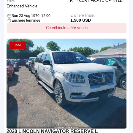
Type:
KY - CERTIFICATE OF TITLE
Enhanced Vehicle
Enchère finale:
Sun 23 Aug 1970, 12:00
1,500 USD
Enchère terminée
Ce véhicule a été vendu
IAAI
2020 LINCOLN NAVIGATOR RESERVE L