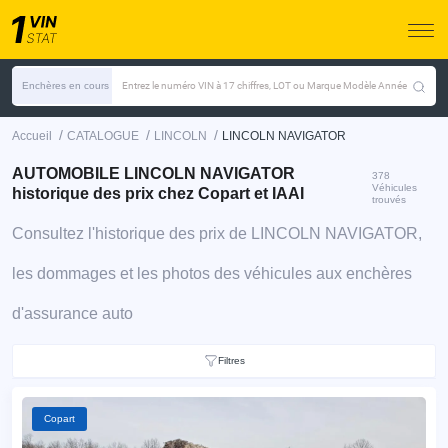
Enchères en cours
Entrez le numéro VIN à 17 chiffres, LOT ou Marque Modèle Année
/
/
/
Accueil
CATALOGUE
LINCOLN
LINCOLN NAVIGATOR
AUTOMOBILE LINCOLN NAVIGATOR
378
Véhicules
historique des prix chez Copart et IAAI
trouvés
Consultez l'historique des prix de LINCOLN NAVIGATOR,
les dommages et les photos des véhicules aux enchères
d'assurance auto
Filtres
Copart