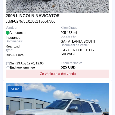
2005 LINCOLN NAVIGATOR
5LMFU27575LJ13051
| 56647806
Vendeur:
Kilométrage:
Assurance
205,153 mi
Localisation:
Insurance
Dommages:
GA - ATLANTA SOUTH
Document de vente:
Rear End
Type:
GA - CERT OF TITLE-
SALVAGE
Run & Drive
Enchère finale:
Sun 23 Aug 1970, 12:00
525 USD
Enchère terminée
Ce véhicule a été vendu
Copart