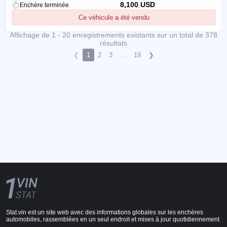
8,100 USD
Enchère terminée
Ce véhicule a été vendu
Affichage de 1 - 20 enregistrements existants sur un total de 378
résultats
❮
1
2
3
...
19
❯
Stat.vin est un site web avec des informations globales sur les enchères
automobiles, rassemblées en un seul endroit et mises à jour quotidiennement