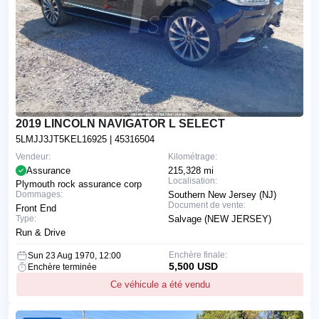
2019 LINCOLN NAVIGATOR L SELECT
5LMJJ3JT5KEL16925
| 45316504
Vendeur:
Kilométrage:
Assurance
215,328 mi
Localisation:
Plymouth rock assurance corp
Dommages:
Southern New Jersey (NJ)
Document de vente:
Front End
Type:
Salvage (NEW JERSEY)
Run & Drive
Enchère finale:
Sun 23 Aug 1970, 12:00
5,500 USD
Enchère terminée
Ce véhicule a été vendu