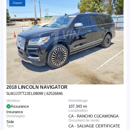
Copart
2018 LINCOLN NAVIGATOR
5LMJJ3TT2JEL09099
| 62526846
Vendeur:
Kilométrage:
Assurance
107,343 mi
Localisation:
Insurance
Dommages:
CA - RANCHO CUCAMONGA
Document de vente:
Side
Type:
CA - SALVAGE CERTIFICATE