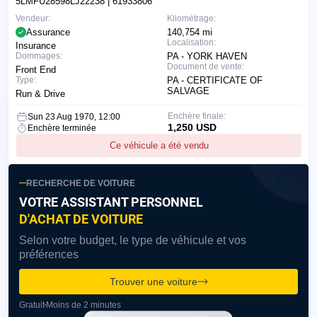
5LMFU28598LJ22238
| 61933806
Vendeur:
Kilométrage:
Assurance
140,754 mi
Localisation:
Insurance
Dommages:
PA - YORK HAVEN
Document de vente:
Front End
Type:
PA - CERTIFICATE OF
SALVAGE
Run & Drive
Enchère finale:
Sun 23 Aug 1970, 12:00
1,250 USD
Enchère terminée
Ce véhicule a été vendu
RECHERCHE DE VOITURE
VOTRE ASSISTANT PERSONNEL
D'ACHAT DE VOITURE
Selon votre budget, le type de véhicule et vos
préférences
Trouver une voiture
Gratuit
Moins de 2 minutes