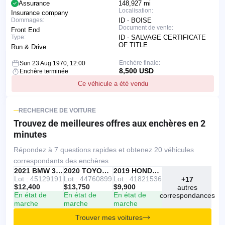
Assurance
148,927 mi
Localisation:
Insurance company
Dommages:
ID - BOISE
Document de vente:
Front End
Type:
ID - SALVAGE CERTIFICATE
OF TITLE
Run & Drive
Enchère finale:
Sun 23 Aug 1970, 12:00
8,500 USD
Enchère terminée
Ce véhicule a été vendu
RECHERCHE DE VOITURE
Trouvez de meilleures offres
aux enchères en 2
minutes
Répondez à 7 questions rapides et obtenez 20 véhicules
correspondants des enchères
IAAI
RECOMMANDÉ
2021 BMW 330I
IAAI
2020 TOYOTA RAV4
Copart
2019 HONDA ACCORD
Lot : 45129191
Lot : 44760899
Lot : 41821536
+17
$12,400
$13,750
$9,900
autres
En état de
En état de
En état de
correspondances
marche
marche
marche
Trouver mes voitures