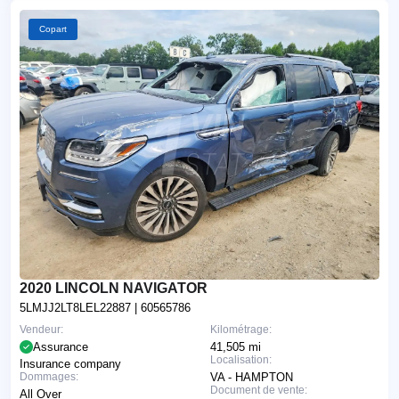
Copart
2020 LINCOLN NAVIGATOR
5LMJJ2LT8LEL22887
| 60565786
Vendeur:
Kilométrage:
Assurance
41,505 mi
Localisation:
Insurance company
Dommages:
VA - HAMPTON
Document de vente:
All Over