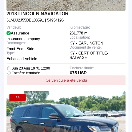
2013 LINCOLN NAVIGATOR
5LMJJ2J55DEL03591
| 54954196
Vendeur:
Kilométrage:
Assurance
231,778 mi
Localisation:
Insurance company
Dommages:
KY - EARLINGTON
Document de vente:
Front End | Side
Type:
KY - CERT OF TITLE-
SALVAGE
Enhanced Vehicle
Enchère finale:
Sun 23 Aug 1970, 12:00
675 USD
Enchère terminée
Ce véhicule a été vendu
IAAI