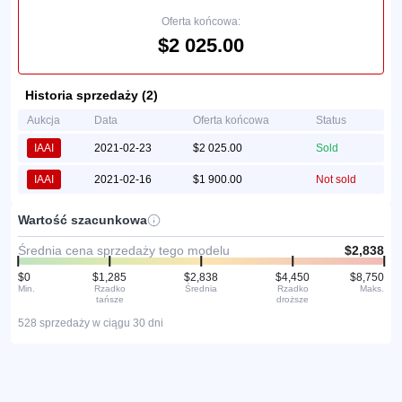
Oferta końcowa:
$2 025.00
Historia sprzedaży (2)
Aukcja
Data
Oferta końcowa
Status
IAAI
2021-02-23
$2 025.00
Sold
IAAI
2021-02-16
$1 900.00
Not sold
Wartość szacunkowa
Średnia cena sprzedaży tego modelu
$2,838
$0
$1,285
$2,838
$4,450
$8,750
Min.
Rzadko
Średnia
Rzadko
Maks.
tańsze
droższe
528 sprzedaży w ciągu 30 dni