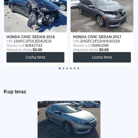
HONDA CIVIC SEDAN 2018
HONDA CIVIC SEDAN 2017
VIN:
19XFC2F5XJE042619
VIN:
2HGFC2F52HH540328
Numer Lot:
40842743
Numer Lot:
40991096
Aktualna oferta:
$0.00
Aktualna oferta:
$0.00
Licytuj teraz
Licytuj teraz
Kup teraz