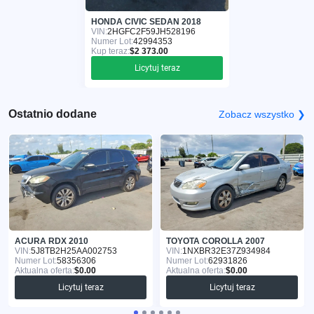
HONDA CIVIC SEDAN 2018
VIN:
2HGFC2F59JH528196
Numer Lot:
42994353
Kup teraz:
$2 373.00
Licytuj teraz
Ostatnio dodane
Zobacz wszystko ❯
ACURA RDX 2010
TOYOTA COROLLA 2007
VIN:
5J8TB2H25AA002753
VIN:
1NXBR32E37Z934984
Numer Lot:
58356306
Numer Lot:
62931826
Aktualna oferta:
$0.00
Aktualna oferta:
$0.00
Licytuj teraz
Licytuj teraz