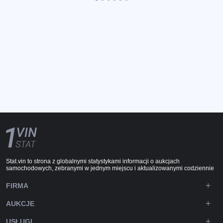
Stat.vin to strona z globalnymi statystykami informacji o aukcjach
samochodowych, zebranymi w jednym miejscu i aktualizowanymi codziennie
FIRMA
AUKCJE
USŁUGI