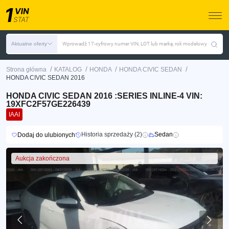
Aktualne oferty
Wprowadź 17-cyfrowy numer VIN, LOT lub markę, rok modelowy
/
/
/
/
Strona główna
KATALOG
HONDA
HONDA CIVIC SEDAN
HONDA CIVIC SEDAN 2016
HONDA CIVIC SEDAN 2016 :SERIES INLINE-4 VIN:
19XFC2F57GE226439
IAAI
Historia sprzedaży (2)
Sedan
Dodaj do ulubionych
Aukcja zakończona