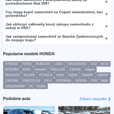
pośrednictwem Stat.VIN?
Czy mogę kupić samochód na Copart samodzielnie, bez
pośrednika?
Jak obliczyć całkowity koszt zakupu samochodu z
aukcji w USA?
Jak zaimportować samochód ze Stanów Zjednoczonych
do mojego kraju?
Popularne modele HONDA
STREAM
750RS
RUBICON
LOGO
CROSSROAD
CRZ
M-SX
INTEGRA
ENS1
Element
PRELUDE
CB550K
Integra
ODYESSY
ACURA
VT750CS
V650
CB550
CB400F
CB500T
CRF250L
FREESTYLE
FR-V
STEPWGN
SXS520
CRX
MDX
SXS10S4RDP
Fit
S2000
Podobne auta
Zobacz wszystko ❯