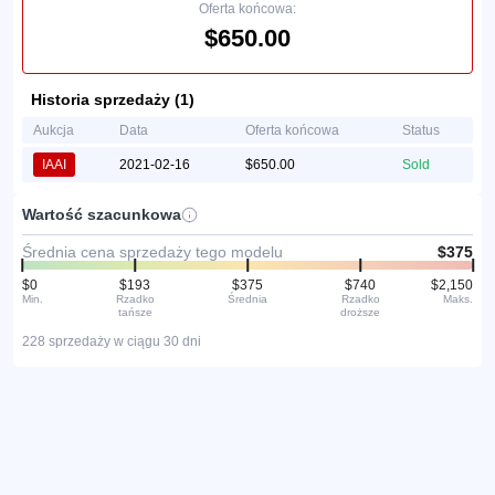
Oferta końcowa:
$650.00
Historia sprzedaży (1)
Aukcja
Data
Oferta końcowa
Status
IAAI
2021-02-16
$650.00
Sold
Wartość szacunkowa
Średnia cena sprzedaży tego modelu
$375
$0
$193
$375
$740
$2,150
Min.
Rzadko
Średnia
Rzadko
Maks.
tańsze
droższe
228 sprzedaży w ciągu 30 dni