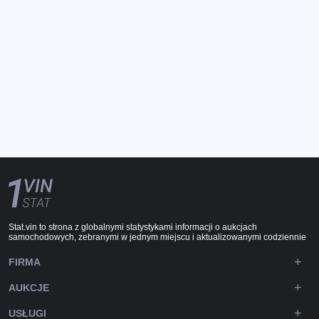
Stat.vin to strona z globalnymi statystykami informacji o aukcjach
samochodowych, zebranymi w jednym miejscu i aktualizowanymi codziennie
FIRMA
AUKCJE
USŁUGI