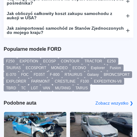
pośrednika?
Jak obliczyć całkowity koszt zakupu samochodu z
aukcji w USA?
Jak zaimportować samochód ze Stanów Zjednoczonych
do mojego kraju?
Popularne modele FORD
F250
EXPDTION
ECOSP
CONTOUR
TRACTOR
E250
TAURAS
ECOSPORT
MONDEO
ECONO
Explorer
Fusion
E-370
FOC
FD35T
F-800
RTAURUS
Galaxy
BRONCSPORT
EXPLORER
FAIRMONT
CRESTLINE
F100
EXPEDITION-V8
TBRD
TC
LGT
VAN
MUTANG
TARUS
Podobne auta
Zobacz wszystko ❯