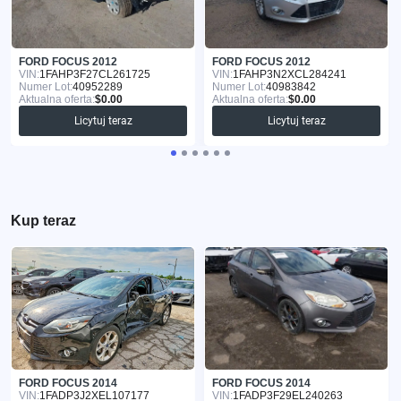
FORD FOCUS 2012
FORD FOCUS 2012
VIN:
1FAHP3F27CL261725
VIN:
1FAHP3N2XCL284241
Numer Lot:
40952289
Numer Lot:
40983842
Aktualna oferta:
$0.00
Aktualna oferta:
$0.00
Licytuj teraz
Licytuj teraz
Kup teraz
FORD FOCUS 2014
FORD FOCUS 2014
VIN:
1FADP3J2XEL107177
VIN:
1FADP3F29EL240263