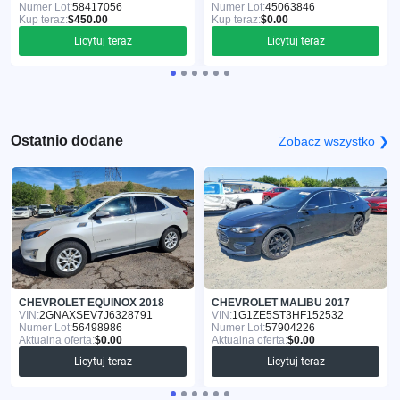
Numer Lot:
58417056
Numer Lot:
45063846
Kup teraz:
$450.00
Kup teraz:
$0.00
Licytuj teraz
Licytuj teraz
Ostatnio dodane
Zobacz wszystko ❯
CHEVROLET EQUINOX 2018
CHEVROLET MALIBU 2017
VIN:
2GNAXSEV7J6328791
VIN:
1G1ZE5ST3HF152532
Numer Lot:
56498986
Numer Lot:
57904226
Aktualna oferta:
$0.00
Aktualna oferta:
$0.00
Licytuj teraz
Licytuj teraz