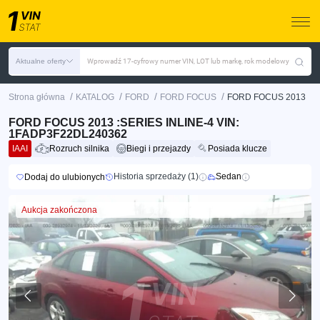
Aktualne oferty
Wprowadź 17-cyfrowy numer VIN, LOT lub markę, rok modelowy
/
/
/
/
Strona główna
KATALOG
FORD
FORD FOCUS
FORD FOCUS 2013
FORD FOCUS 2013 :SERIES INLINE-4 VIN:
1FADP3F22DL240362
IAAI
Rozruch silnika
Biegi i przejazdy
Posiada klucze
Historia sprzedaży (1)
Sedan
Dodaj do ulubionych
Aukcja zakończona