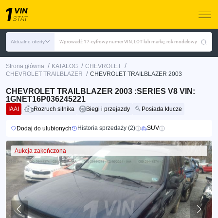
Aktualne oferty
Wprowadź 17-cyfrowy numer VIN, LOT lub markę, rok modelowy
/
/
/
Strona główna
KATALOG
CHEVROLET
/
CHEVROLET TRAILBLAZER
CHEVROLET TRAILBLAZER 2003
CHEVROLET TRAILBLAZER 2003 :SERIES V8 VIN:
1GNET16P036245221
IAAI
Rozruch silnika
Biegi i przejazdy
Posiada klucze
Historia sprzedaży (2)
SUV
Dodaj do ulubionych
Aukcja zakończona