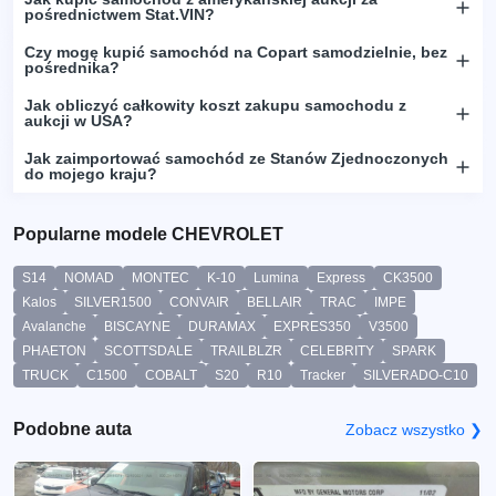
pośrednictwem Stat.VIN?
Czy mogę kupić samochód na Copart samodzielnie, bez
pośrednika?
Jak obliczyć całkowity koszt zakupu samochodu z
aukcji w USA?
Jak zaimportować samochód ze Stanów Zjednoczonych
do mojego kraju?
Popularne modele CHEVROLET
S14
NOMAD
MONTEC
K-10
Lumina
Express
CK3500
Kalos
SILVER1500
CONVAIR
BELLAIR
TRAC
IMPE
Avalanche
BISCAYNE
DURAMAX
EXPRES350
V3500
PHAETON
SCOTTSDALE
TRAILBLZR
CELEBRITY
SPARK
TRUCK
C1500
COBALT
S20
R10
Tracker
SILVERADO-C10
Podobne auta
Zobacz wszystko ❯