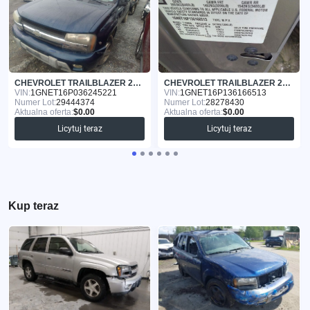
CHEVROLET TRAILBLAZER 2003
CHEVROLET TRAILBLAZER 2003
VIN:
1GNET16P036245221
VIN:
1GNET16P136166513
Numer Lot:
29444374
Numer Lot:
28278430
Aktualna oferta:
$0.00
Aktualna oferta:
$0.00
Licytuj teraz
Licytuj teraz
Kup teraz