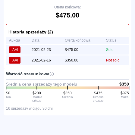
Oferta końcowa:
$475.00
Historia sprzedaży (2)
Aukcja
Data
Oferta końcowa
Status
IAAI
2021-02-23
$475.00
Sold
IAAI
2021-02-16
$350.00
Not sold
Wartość szacunkowa
Średnia cena sprzedaży tego modelu
$350
$0
$200
$350
$475
$975
Min.
Rzadko
Średnia
Rzadko
Maks.
tańsze
droższe
16 sprzedaży w ciągu 30 dni