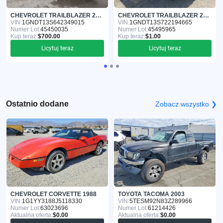
CHEVROLET TRAILBLAZER 2004
CHEVROLET TRAILBLAZER 2002
VIN:
1GNDT13S642349015
VIN:
1GNDT13S722194665
Numer Lot:
45450035
Numer Lot:
45495965
Kup teraz:
$700.00
Kup teraz:
$1.00
Licytuj teraz
Licytuj teraz
Ostatnio dodane
Zobacz wszystko ❯
CHEVROLET CORVETTE 1988
TOYOTA TACOMA 2003
VIN:
1G1YY3188J5118330
VIN:
5TESM92N83Z289966
Numer Lot:
63023696
Numer Lot:
61214426
Aktualna oferta:
$0.00
Aktualna oferta:
$0.00