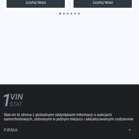
Licytuj teraz
Licytuj teraz
Stat.vin to strona z globalnymi statystykami informacji o aukcjach
samochodowych, zebranymi w jednym miejscu i aktualizowanymi codziennie
FIRMA