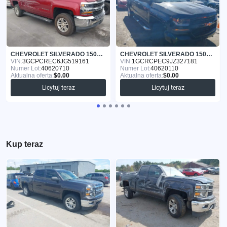
CHEVROLET SILVERADO 1500 2018
CHEVROLET SILVERADO 1500 2018
VIN:
3GCPCREC6JG519161
VIN:
1GCRCPEC9JZ327181
Numer Lot:
40620710
Numer Lot:
40620110
Aktualna oferta:
$0.00
Aktualna oferta:
$0.00
Licytuj teraz
Licytuj teraz
Kup teraz