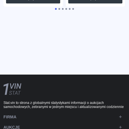
Stat.vin to strona z globalnymi statystykami informacji o aukcjach
samochodowych, zebranymi w jednym miejscu i aktualizowanymi codziennie
FIRMA
AUKCJE