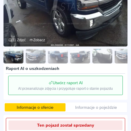
11 Zdjęć
Zobacz
Raport AI o uszkodzeniach
Utwórz raport AI
AI przeanalizuje zdjęcia i przygotuje raport o stanie pojazdu
Informacje o ofercie
Informacje o pojeździe
Ten pojazd został sprzedany