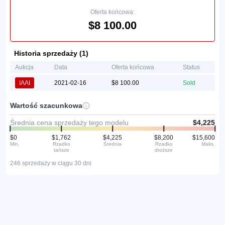
Oferta końcowa:
$8 100.00
Historia sprzedaży (1)
Aukcja
Data
Oferta końcowa
Status
IAAI
2021-02-16
$8 100.00
Sold
Wartość szacunkowa
Średnia cena sprzedaży tego modelu
$4,225
$0
$1,762
$4,225
$8,200
$15,600
Min.
Rzadko
Średnia
Rzadko
Maks.
tańsze
droższe
246 sprzedaży w ciągu 30 dni