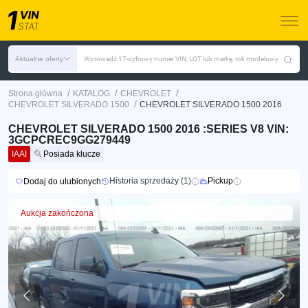
Aktualne oferty
Wprowadź 17-cyfrowy numer VIN, LOT lub markę, rok modelowy
/
/
/
Strona główna
KATALOG
CHEVROLET
/
CHEVROLET SILVERADO 1500
CHEVROLET SILVERADO 1500 2016
CHEVROLET SILVERADO 1500 2016 :SERIES V8 VIN:
3GCPCREC9GG279449
IAAI
Posiada klucze
Historia sprzedaży (1)
Pickup
Dodaj do ulubionych
Aukcja zakończona