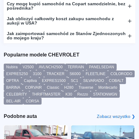
Czy mogę kupić samochód na Copart samodzielnie, bez
pośrednika?
Jak obliczyć całkowity koszt zakupu samochodu z
aukcji w USA?
Jak zaimportować samochód ze Stanów Zjednoczonych
do mojego kraju?
Popularne modele CHEVROLET
Nubira
V2500
AVLNCH2500
TERRAIN
PANELSEDAN
EXPRES250
3100
TRACKER
S6000
FLEETLINE
COLORODO
OPTRA
Captiva
EXPRES1500
SC1
SILVARADO
COBALT
BARINA
CORVAIR
Classic
H280
Traverse
Montecarlo
CELEBRITY
THRIFTMASTER
K30
Rezzo
STATIONWGN
BEL-AIR
CORSA
Podobne auta
Zobacz wszystko ❯