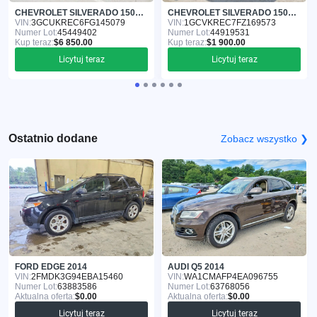
CHEVROLET SILVERADO 1500 2015
CHEVROLET SILVERADO 1500 2015
VIN:
3GCUKREC6FG145079
VIN:
1GCVKREC7FZ169573
Numer Lot:
45449402
Numer Lot:
44919531
Kup teraz:
$6 850.00
Kup teraz:
$1 900.00
Licytuj teraz
Licytuj teraz
Ostatnio dodane
Zobacz wszystko ❯
FORD EDGE 2014
AUDI Q5 2014
VIN:
2FMDK3G94EBA15460
VIN:
WA1CMAFP4EA096755
Numer Lot:
63883586
Numer Lot:
63768056
Aktualna oferta:
$0.00
Aktualna oferta:
$0.00
Licytuj teraz
Licytuj teraz