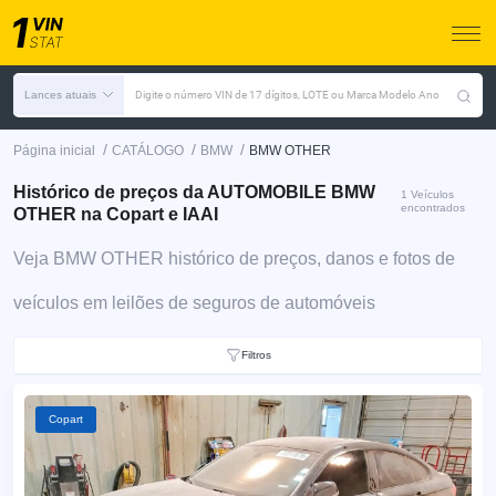
Lances atuais
Digite o número VIN de 17 dígitos, LOTE ou Marca Modelo Ano
/
/
/
Página inicial
CATÁLOGO
BMW
BMW OTHER
Histórico de preços da AUTOMOBILE BMW
1 Veículos
encontrados
OTHER na Copart e IAAI
Veja BMW OTHER histórico de preços, danos e fotos de
veículos em leilões de seguros de automóveis
Filtros
Copart