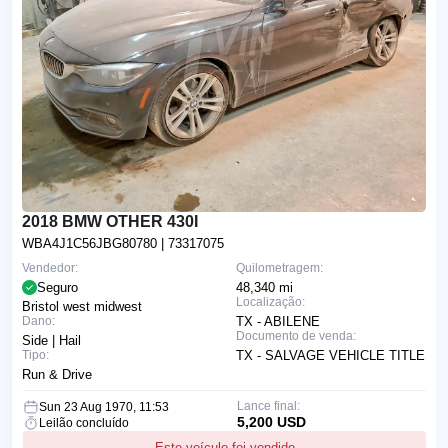
2018 BMW OTHER 430I
WBA4J1C56JBG80780
| 73317075
Vendedor:
Quilometragem:
Seguro
48,340 mi
Localização:
Bristol west midwest
Dano:
TX - ABILENE
Documento de venda:
Side | Hail
Tipo:
TX - SALVAGE VEHICLE TITLE
Run & Drive
Lance final:
Sun 23 Aug 1970, 11:53
5,200 USD
Leilão concluído
Este veículo foi vendido