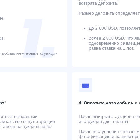
возврата депозита.
Размер депозита определяет 
ле;
До 2 000 USD, позволяет
в.
более 2 000 USD, что яв
одновременно размещенн
равна ставка на 1 лот.
о добавляем новые функции
рт!
4. Оплатите автомобиль и
тить за выбранный
После выигрыша аукциона чер
считать все сопутствующие
инструкции для оплаты.
ставлен на аукцион через
После поступления оплаты м
фотофиксацию и начнем проц