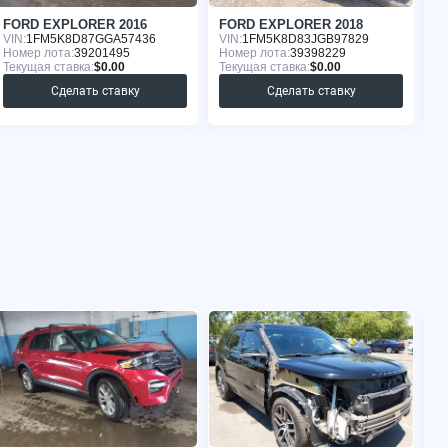
FORD EXPLORER 2016
FORD EXPLORER 2018
F
VIN:
1FM5K8D87GGA57436
VIN:
1FM5K8D83JGB97829
VI
Номер лота:
39201495
Номер лота:
39398229
Но
Текущая ставка:
$0.00
Текущая ставка:
$0.00
Те
Сделать ставку
Сделать ставку