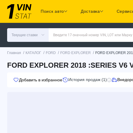
Поиск авто
Доставка
Сервис
Текущие ставки
Введите 17-значный номер VIN, LOT или Марку
/
/
/
/
Главная
КАТАЛОГ
FORD
FORD EXPLORER
FORD EXPLORER 201
FORD EXPLORER 2018 :SERIES V6 
История продаж (1)
Внедор
Добавить в избранное