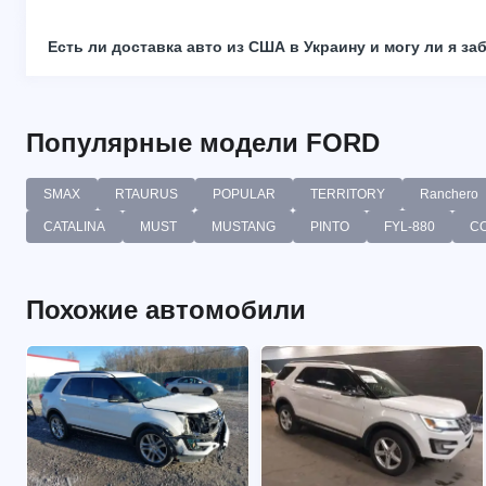
Есть ли доставка авто из США в Украину и могу ли я за
Популярные модели FORD
SMAX
RTAURUS
POPULAR
TERRITORY
Ranchero
CATALINA
MUST
MUSTANG
PINTO
FYL-880
C
Похожие автомобили