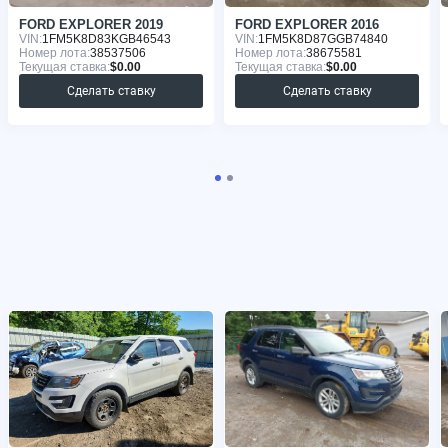
FORD EXPLORER 2019
FORD EXPLORER 2016
VIN:
1FM5K8D83KGB46543
VIN:
1FM5K8D87GGB74840
Номер лота:
38537506
Номер лота:
38675581
Текущая ставка:
$0.00
Текущая ставка:
$0.00
Сделать ставку
Сделать ставку