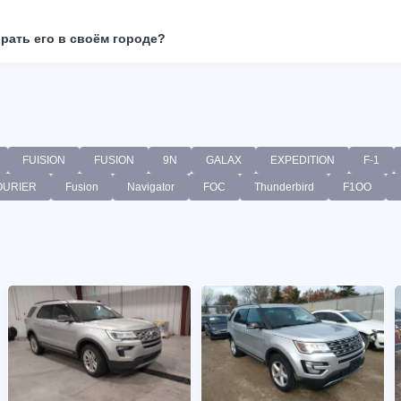
брать его в своём городе?
FUISION
FUSION
9N
GALAX
EXPEDITION
F-1
OURIER
Fusion
Navigator
FOC
Thunderbird
F1OO