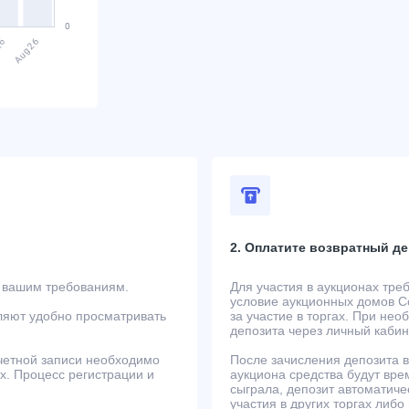
2. Оплатите возвратный де
т вашим требованиям.
Для участия в аукционах тре
условие аукционных домов Co
ляют удобно просматривать
за участие в торгах. При не
депозита через личный кабин
учетной записи необходимо
После зачисления депозита в
ах. Процесс регистрации и
аукциона средства будут вре
сыграла, депозит автоматиче
участия в других торгах либо