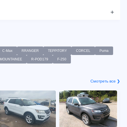
C-Max
RRANGER
TEPPITORY
CORCEL
Puma
MOUNTAINEE
R-POD179
F-250
Смотреть все ❯