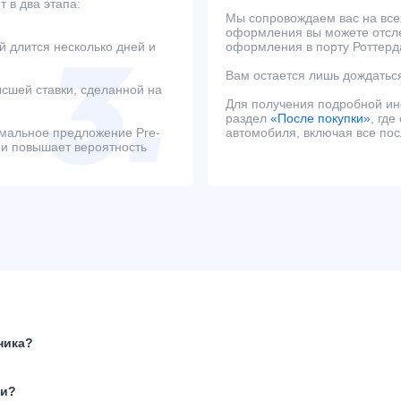
 в два этапа:
Мы сопровождаем вас на всех
оформления вы можете отсле
й длится несколько дней и
оформления в порту Роттерд
Вам остается лишь дождаться
сшей ставки, сделанной на
Для получения подробной и
раздел
«После покупки»
, гд
имальное предложение Pre-
автомобиля, включая все по
 и повышает вероятность
ника?
ки?