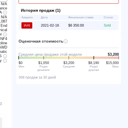
N/A
ance
История продаж (1)
7A
N/A
Аукцион
Дата
Финальная ставка
Статус
,087
 End
IAAI
2021-02-16
$6 350.00
Sold
ical
mi
 NF4
Оценочная стоимость
line
AWD
atic
Средняя цена продажи этой модели
$3,200
S
ry
$0
$1,050
$3,200
$8,190
$15,000
Мин
Редко
Средняя
Редко
Макс
дешевле
дороже
308 продаж за 30 дней
0