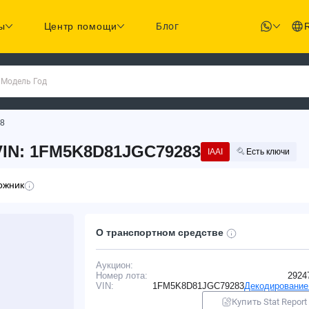
ы
Центр помощи
Блог
 Модель Год
8
VIN: 1FM5K8D81JGC79283
IAAI
Есть ключи
ожник
О транспортном средстве
Аукцион:
Номер лота:
2924
VIN:
1FM5K8D81JGC79283
Декодирование
Купить Stat Report