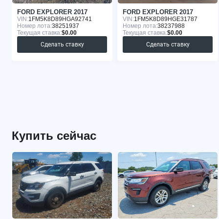
FORD EXPLORER 2017
FORD EXPLORER 2017
VIN:
1FM5K8D89HGA92741
VIN:
1FM5K8D89HGE31787
Номер лота:
38251937
Номер лота:
38237988
Текущая ставка:
$0.00
Текущая ставка:
$0.00
Сделать ставку
Сделать ставку
Купить сейчас