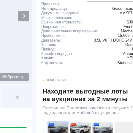
Продавец:
Имя продавца:
Geico Insur
MV-90
Документы продажи:
Местоположение:
Оценочная стоимость:
$30
Повреждения:
Front
Дополнительные повреждения:
Mechan
15,609 
Пробег, миль:
Двигатель:
3.5L V6 FI DOHC 24V
Топливо:
Gaso
Привод:
Коробка передач:
Autom
YE
Ключи:
Stationa
Код запуска:
Просмотр
ПОДБОР АВТО
Находите выгодные лоты
на аукционах за 2 минуты
Ответьте на 7 коротких вопросов и получите 2
подходящих автомобилей с аукционов