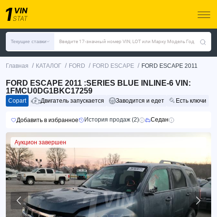
Текущие ставки
Введите 17-значный номер VIN, LOT или Марку Модель Год
/
/
/
/
Главная
КАТАЛОГ
FORD
FORD ESCAPE
FORD ESCAPE 2011
FORD ESCAPE 2011 :SERIES BLUE INLINE-6 VIN:
1FMCU0DG1BKC17259
Copart
Двигатель запускается
Заводится и едет
Есть ключи
История продаж (2)
Седан
Добавить в избранное
Аукцион завершен