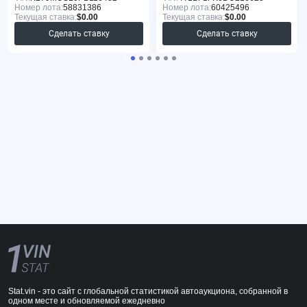
Номер лота:
58831386
Номер лота:
60425496
Текущая ставка:
$0.00
Текущая ставка:
$0.00
Сделать ставку
Сделать ставку
Stat.vin - это сайт с глобальной статистикой автоаукциона, собранной в
одном месте и обновляемой ежедневно