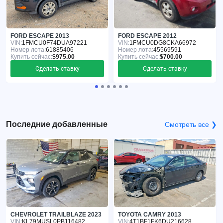
FORD ESCAPE 2013
FORD ESCAPE 2012
VIN:
1FMCU0F74DUA97221
VIN:
1FMCU0DG8CKA66972
Номер лота:
61885406
Номер лота:
45569591
Купить сейчас:
$975.00
Купить сейчас:
$700.00
Сделать ставку
Сделать ставку
Последние добавленные
Смотреть все ❯
CHEVROLET TRAILBLAZE 2023
TOYOTA CAMRY 2013
VIN:
KL79MUSL0PB116482
VIN:
4T1BF1FK6DU216628