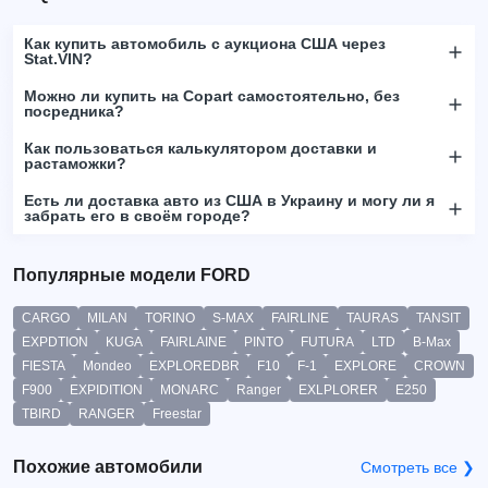
Как купить автомобиль с аукциона США через
Stat.VIN?
Можно ли купить на Copart самостоятельно, без
посредника?
Как пользоваться калькулятором доставки и
растаможки?
Есть ли доставка авто из США в Украину и могу ли я
забрать его в своём городе?
Популярные модели FORD
CARGO
MILAN
TORINO
S-MAX
FAIRLINE
TAURAS
TANSIT
EXPDTION
KUGA
FAIRLAINE
PINTO
FUTURA
LTD
B-Max
FIESTA
Mondeo
EXPLOREDBR
F10
F-1
EXPLORE
CROWN
F900
EXPIDITION
MONARC
Ranger
EXLPLORER
E250
TBIRD
RANGER
Freestar
Похожие автомобили
Смотреть все ❯