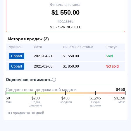
Финальная ставка:
$1 550.00
Продавец:
MO - SPRINGFIELD
История продаж (2)
Аукцион
Дата
Финальная ставка
Статус
Copart
2021-04-21
$1 550.00
Sold
Copart
2021-02-03
$1 850.00
Not sold
Оценочная стоимость
Средняя цена продажи этой модели
$450
$0
$200
$450
$1,245
$3,150
Мин
Редко
Средняя
Редко
Макс
дешевле
дороже
183 продаж за 30 дней