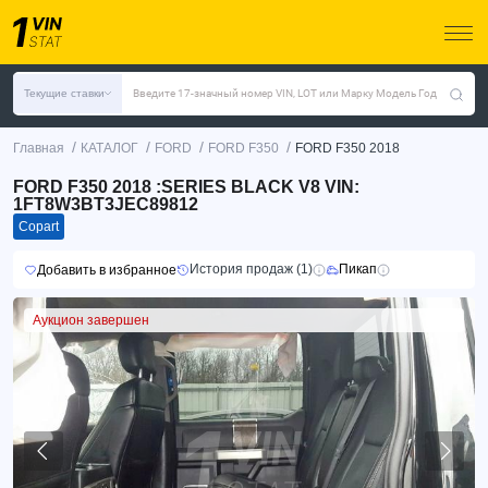
Текущие ставки
Введите 17-значный номер VIN, LOT или Марку Модель Год
/
/
/
/
Главная
КАТАЛОГ
FORD
FORD F350
FORD F350 2018
FORD F350 2018 :SERIES BLACK V8 VIN:
1FT8W3BT3JEC89812
Copart
История продаж (1)
Пикап
Добавить в избранное
Аукцион завершен