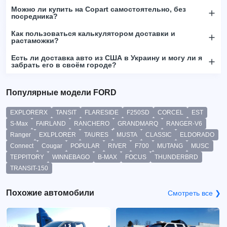
Можно ли купить на Copart самостоятельно, без
посредника?
Как пользоваться калькулятором доставки и
растаможки?
Есть ли доставка авто из США в Украину и могу ли я
забрать его в своём городе?
Популярные модели FORD
EXPLORERX
TANSIT
FLARESIDE
F250SD
CORCEL
EST
S-Max
FAIRLAND
RANCHERO
GRANDMARQ
RANGER-V6
Ranger
EXLPLORER
TAURES
MUSTA
CLASSIC
ELDORADO
Connect
Cougar
POPULAR
RIVER
F700
MUTANG
MUSC
TEPPITORY
WINNEBAGO
B-MAX
FOCUS
THUNDERBRD
TRANSIT-150
Похожие автомобили
Смотреть все ❯