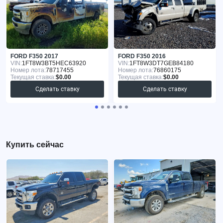
FORD F350 2017
FORD F350 2016
VIN:
1FT8W3BT5HEC63920
VIN:
1FT8W3DT7GEB84180
Номер лота:
78717455
Номер лота:
76860175
Текущая ставка:
$0.00
Текущая ставка:
$0.00
Сделать ставку
Сделать ставку
Купить сейчас