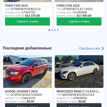
FORD F350 2016
FORD F350 2020
VIN:
1FT8W3BT5GEB21114
VIN:
1FT8W3BT2LEC19933
Номер лота:
57945766
Номер лота:
61365686
Купить сейчас:
$12 375.00
Купить сейчас:
$17 400.00
Сделать ставку
Сделать ставку
Последние добавленные
Смотреть все ❯
DODGE JOURNEY 2016
MERCEDES-BENZ C-CLASS 2020
VIN:
3C4PDCBG9GT246928
VIN:
WDDWF8EB3LR543429
Номер лота:
63621026
Номер лота:
63909666
Текущая ставка:
$0.00
Текущая ставка:
$0.00