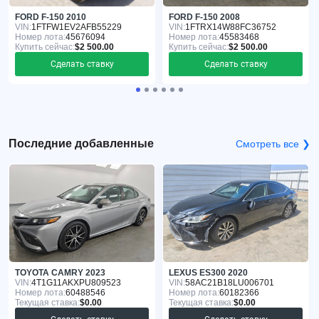
FORD F-150 2010
FORD F-150 2008
VIN:
1FTFW1EV2AFB55229
VIN:
1FTRX14W88FC36752
Номер лота:
45676094
Номер лота:
45583468
Купить сейчас:
$2 500.00
Купить сейчас:
$2 500.00
Сделать ставку
Сделать ставку
Последние добавленные
Смотреть все ❯
TOYOTA CAMRY 2023
LEXUS ES300 2020
VIN:
4T1G11AKXPU809523
VIN:
58AC21B18LU006701
Номер лота:
60488546
Номер лота:
60182366
Текущая ставка:
$0.00
Текущая ставка:
$0.00