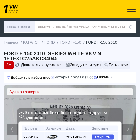
Текущие ставки
Введите 17-значный номер VIN, LOT или Марку Модель Год
/
/
/
/
Главная
КАТАЛОГ
FORD
FORD F-150
FORD F-150 2010
FORD F-150 2010 :SERIES WHITE V8 VIN:
1FTFX1CV5AKC34045
IAAI
Двигатель запускается
Заводится и едет
Есть ключи
История продаж (2)
Пикап
Добавить в избранное
Аукцион завершен
Этот автомобиль был продан на другом
аукционе
№ лота
Аукцион
Дата
Действие
29745071
2021-03-04
Открыть