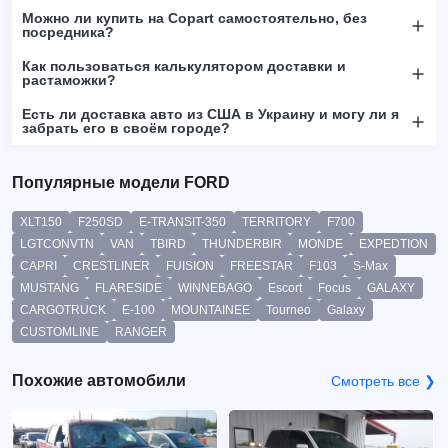
Можно ли купить на Copart самостоятельно, без
посредника?
Как пользоваться калькулятором доставки и
растаможки?
Есть ли доставка авто из США в Украину и могу ли я
забрать его в своём городе?
Популярные модели FORD
XLT150
F250SD
E-TRANSIT-350
TERRITORY
F700
LGTCONVTN
VAN
TBIRD
THUNDERBIR
MONDE
EXPEDTION
CAPRI
CRESTLINER
FUISION
FREESTAR
F103
S-Max
MUSTANG
FLARESIDE
WINNEBAGO
Escort
Focus
GALAXY
CARGOTRUCK
E-100
MOUNTAINEE
Tourneo
Galaxy
CUSTOMLINE
RANGER
Похожие автомобили
Смотреть все ❯