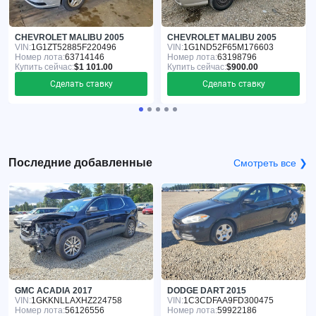
CHEVROLET MALIBU 2005
CHEVROLET MALIBU 2005
VIN:
1G1ZT52885F220496
VIN:
1G1ND52F65M176603
Номер лота:
63714146
Номер лота:
63198796
Купить сейчас:
$1 101.00
Купить сейчас:
$900.00
Сделать ставку
Сделать ставку
Последние добавленные
Смотреть все ❯
GMC ACADIA 2017
DODGE DART 2015
VIN:
1GKKNLLAXHZ224758
VIN:
1C3CDFAA9FD300475
Номер лота:
56126556
Номер лота:
59922186