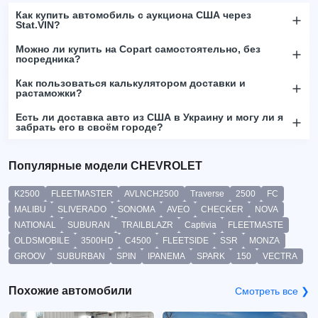
Как купить автомобиль с аукциона США через
Stat.VIN?
Можно ли купить на Copart самостоятельно, без
посредника?
Как пользоваться калькулятором доставки и
растаможки?
Есть ли доставка авто из США в Украину и могу ли я
забрать его в своём городе?
Популярные модели CHEVROLET
K2500
FLEETMASTER
AVLNCH2500
Traverse
2500
FC
MALIBU
SLIVERADO
SONOMA
AVEO
CHECKER
NOVA
NATIONAL
SUBURAN
TRAILBLAZR
Captivia
FLEETMASTE
OLDSMOBILE
3500HD
C4500
FLEETSIDE
SSR
MONZA
GROOV
SUBURBAN
SPIN
IPANEMA
SPARK
150
VECTRA
Похожие автомобили
Смотреть все ❯