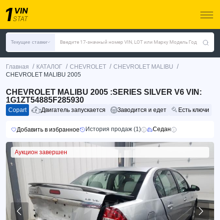
Текущие ставки
Введите 17-значный номер VIN, LOT или Марку Модель Год
/
/
/
/
Главная
КАТАЛОГ
CHEVROLET
CHEVROLET MALIBU
CHEVROLET MALIBU 2005
CHEVROLET MALIBU 2005 :SERIES SILVER V6 VIN:
1G1ZT54885F285930
Copart
Двигатель запускается
Заводится и едет
Есть ключи
История продаж (1)
Седан
Добавить в избранное
Аукцион завершен